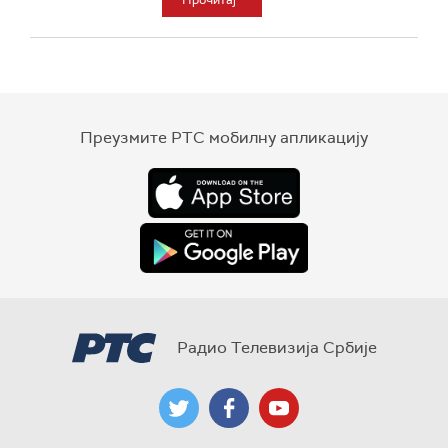
Прочитај
Преузмите РТС мобилну апликацију
Радио Телевизија Србије