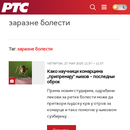
РТС
заразне болести
Таг:
заразне болести
ЧЕТВРТАК, 27. МАР 2025, 11:37 -> 11:37
Како научници комарцима
„припремају“ њихов – последњи
оброк
Према новим студијама, одређени
лекови за ретке болести може да
претвори људску крв у отров за
комарце и тако помогне у њиховом
сузбијању...