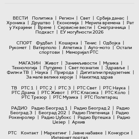
|
|
|
|
ВЕСТИ
Политика
Регион
Свет
Србија данас
|
|
|
|
Хроника
Друштво
Економија
Мерила времена
Рат
|
|
|
|
у Украјини
Време
Сервисне вести
Сматрачница
|
Подкаст
ЕУ могућности 2026
|
|
|
|
СПОРТ
Фудбал
Кошарка
Тенис
Одбојка
|
|
|
|
Рукомет
Ватерполо
Атлетика
Ауто-мото
Остали
|
спортови
Меморијал РТС
|
|
|
МАГАЗИН
Живот
Занимљивости
Музика
|
|
|
|
Технологијa
Путујемо
Свет познатих
Здравље
|
|
|
|
Филм и ТВ
Наука
Природа
Дигитални предузетник
|
За мале велике хероје
Наизглед здрав
|
|
|
|
|
ТВ
РТС 1
РТС 2
РТС 3
РТС Свет
РТС Наука
|
|
|
|
РТС Драма
РТС Живот
РТС Класика
РТС Коло
|
|
РТС Трезор
РТС Музика
РТС Полетарац
|
|
РАДИО
Радио Београд 1
Радио Београд 2
Радио
|
|
|
Београд 3
Београд 202
Радио Плетеница
Радио
|
|
|
Рокенролер
Радио Џубокс
Радио Вртешка
Радио
|
Џезер
Архив
|
|
|
|
РТС
Контакт
Маркетинг
Јавне набавке
Конкурси
Интернет портал