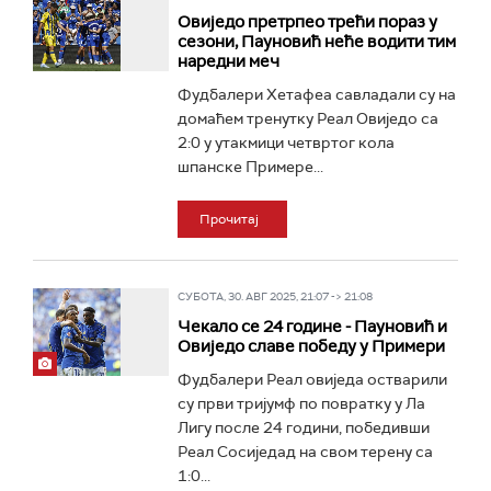
Овиједо претрпео трећи пораз у
сезони, Пауновић неће водити тим
наредни меч
Фудбалери Хетафеа савладали су на
домаћем тренутку Реал Овиједо са
2:0 у утакмици четвртог кола
шпанске Примере...
Прочитај
СУБОТА, 30. АВГ 2025, 21:07 -> 21:08
Чекало се 24 године - Пауновић и
Овиједо славе победу у Примери
Фудбалери Реал овиједа остварили
су први тријумф по повратку у Ла
Лигу после 24 години, победивши
Реал Сосиједад на свом терену са
1:0...