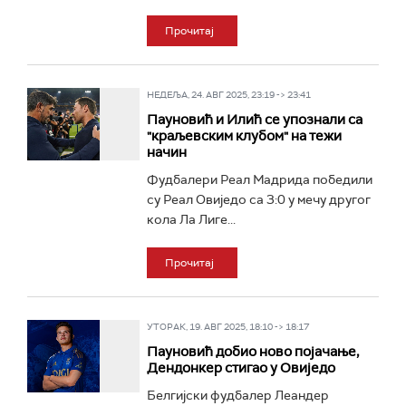
Прочитај
НЕДЕЉА, 24. АВГ 2025, 23:19 -> 23:41
Пауновић и Илић се упознали са
"краљевским клубом" на тежи
начин
Фудбалери Реал Мадрида победили
су Реал Овиједо са 3:0 у мечу другог
кола Ла Лиге...
Прочитај
УТОРАК, 19. АВГ 2025, 18:10 -> 18:17
Пауновић добио ново појачање,
Дендонкер стигао у Овиједо
Белгијски фудбалер Леандер