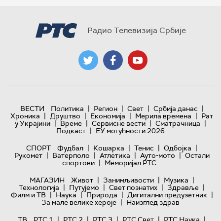
Радио Телевизија Србије
|
|
|
|
ВЕСТИ
Политика
Регион
Свет
Србија данас
|
|
|
|
Хроника
Друштво
Економија
Мерила времена
Рат
|
|
|
|
у Украјини
Време
Сервисне вести
Сматрачница
|
Подкаст
ЕУ могућности 2026
|
|
|
|
СПОРТ
Фудбал
Кошарка
Тенис
Одбојка
|
|
|
|
Рукомет
Ватерполо
Атлетика
Ауто-мото
Остали
|
спортови
Меморијал РТС
|
|
|
МАГАЗИН
Живот
Занимљивости
Музика
|
|
|
|
Технологијa
Путујемо
Свет познатих
Здравље
|
|
|
|
Филм и ТВ
Наука
Природа
Дигитални предузетник
|
За мале велике хероје
Наизглед здрав
|
|
|
|
|
ТВ
РТС 1
РТС 2
РТС 3
РТС Свет
РТС Наука