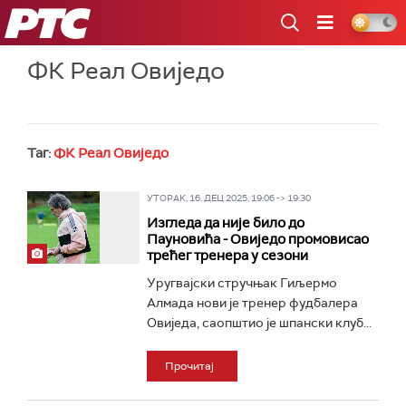
РТС
ФК Реал Овиједо
Таг:
ФК Реал Овиједо
УТОРАК, 16. ДЕЦ 2025, 19:06 -> 19:30
Изгледа да није било до
Пауновића - Овиједо промовисао
трећег тренера у сезони
Уругвајски стручњак Гиљермо
Алмада нови је тренер фудбалера
Овиједа, саопштио је шпански клуб...
Прочитај