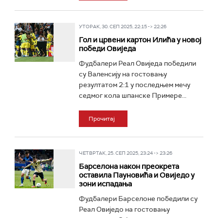
УТОРАК, 30. СЕП 2025, 22:15 -> 22:26
Гол и црвени картон Илића у новој
победи Овиједа
Фудбалери Реал Овиједа победили
су Валенсију на гостовању
резултатом 2:1 у последњем мечу
седмог кола шпанске Примере...
Прочитај
ЧЕТВРТАК, 25. СЕП 2025, 23:24 -> 23:26
Барселона након преокрета
оставила Пауновића и Овиједо у
зони испадања
Фудбалери Барселоне победили су
Реал Овиједо на гостовању