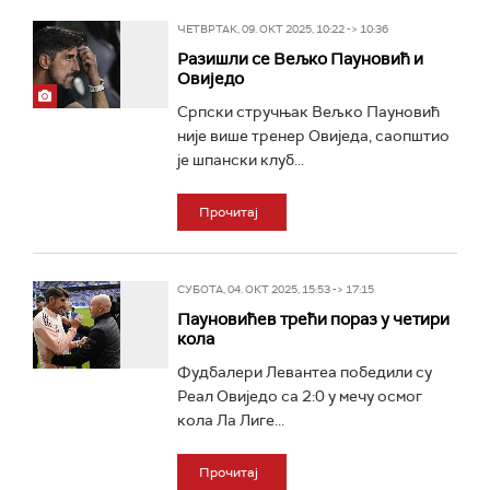
ЧЕТВРТАК, 09. ОКТ 2025, 10:22 -> 10:36
Разишли се Вељко Пауновић и
Овиједо
Српски стручњак Вељко Пауновић
није више тренер Овиједа, саопштио
је шпански клуб...
Прочитај
СУБОТА, 04. ОКТ 2025, 15:53 -> 17:15
Пауновићев трећи пораз у четири
кола
Фудбалери Левантеа победили су
Реал Овиједо са 2:0 у мечу осмог
кола Ла Лиге...
Прочитај