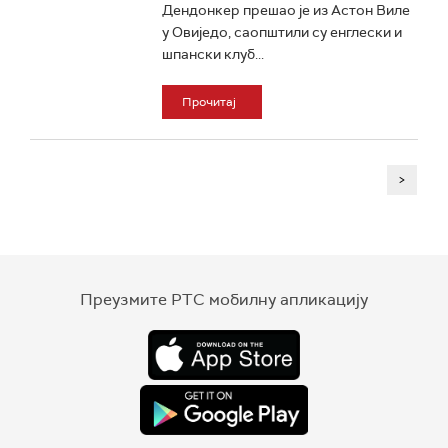
Дендонкер прешао је из Астон Виле
у Овиједо, саопштили су енглески и
шпански клуб...
Прочитај
>
Преузмите РТС мобилну апликацију