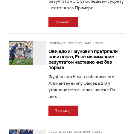
резултатом 3:1 у последњем сусрету
шестог кола Примере...
Прочитај
НЕДЕЉА, 21. СЕП 2025, 19:42 -> 20:35
Овиједо и Пауновић претрпели
нови пораз, Елче минималним
резултатом наставио низ без
пораза
Фудбалери Елчеа победили су у
Аликантеу екипу Овиједа 1:0 у
утакмици петог кола шпанске Ла
лиге...
Прочитај
СУБОТА, 13. СЕП 2025, 15:56 -> 22:51