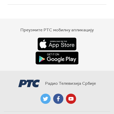
Преузмите РТС мобилну апликацију
Радио Телевизија Србије