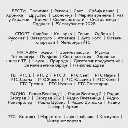
|
|
|
|
ВЕСТИ
Политика
Регион
Свет
Србија данас
|
|
|
|
Хроника
Друштво
Економија
Мерила времена
Рат
|
|
|
|
у Украјини
Време
Сервисне вести
Сматрачница
|
Подкаст
ЕУ могућности 2026
|
|
|
|
СПОРТ
Фудбал
Кошарка
Тенис
Одбојка
|
|
|
|
Рукомет
Ватерполо
Атлетика
Ауто-мото
Остали
|
спортови
Меморијал РТС
|
|
|
МАГАЗИН
Живот
Занимљивости
Музика
|
|
|
|
Технологијa
Путујемо
Свет познатих
Здравље
|
|
|
|
Филм и ТВ
Наука
Природа
Дигитални предузетник
|
За мале велике хероје
Наизглед здрав
|
|
|
|
|
ТВ
РТС 1
РТС 2
РТС 3
РТС Свет
РТС Наука
|
|
|
|
РТС Драма
РТС Живот
РТС Класика
РТС Коло
|
|
РТС Трезор
РТС Музика
РТС Полетарац
|
|
РАДИО
Радио Београд 1
Радио Београд 2
Радио
|
|
|
Београд 3
Београд 202
Радио Плетеница
Радио
|
|
|
Рокенролер
Радио Џубокс
Радио Вртешка
Радио
|
Џезер
Архив
|
|
|
|
РТС
Контакт
Маркетинг
Јавне набавке
Конкурси
Интернет портал