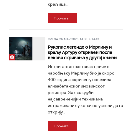
краљица...
Прочитај
СРЕДА, 26. МАР 2025, 14:30 -> 14:43
Рукопис легенде о Мерлину и
краљу Артуру откривен после
векова скривања у другој књизи
Интригантан наставак приче о
чаробњаку Мерлину био је скоро
400 година скривен у повезима
елизабетанског имовинског
регистра. Захваљујући
најсавременијим техникама
истраживачи су коначно успели да га
открију...
Прочитај