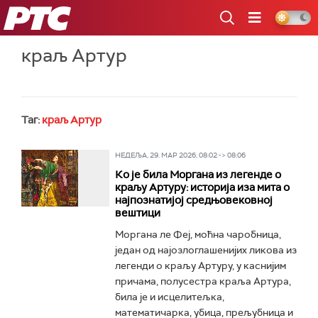
РТС
краљ Артур
Таг:
краљ Артур
НЕДЕЉА, 29. МАР 2026, 08:02 -> 08:06
Ко је била Моргана из легенде о
краљу Артуру: историја иза мита о
најпознатијој средњовековној
вештици
Моргана ле Феј, моћна чаробница,
један од најозлоглашенијих ликова из
легенди о краљу Артуру, у каснијим
причама, полусестра краља Артура,
била је и исцелитељка,
математичарка, убица, прељубница и