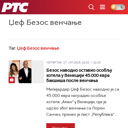
РТС
Џеф Безос венчање
Таг:
Џеф Безос венчање
ЧЕТВРТАК, 17. ЈУЛ 2025, 22:02 -> 22:15
Безос наводно оставио особљу
хотела у Венецији 45.000 евра
бакшиша после венчања
Милијардер Џеф Безос наводно је са
45.000 евра наградио особље
хотела „Аман“ у Венецији, где је
одсео због венчања са Лорен
Санчез, пренео је лист „Република“...