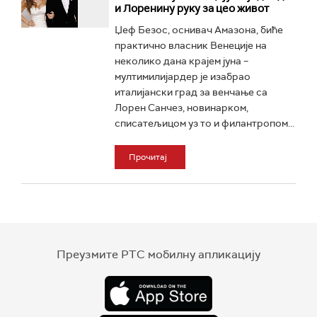
и Лоренину руку за цео живот
Џеф Безос, оснивач Амазона, биће
практично власник Венеције на
неколико дана крајем јуна –
мултимилијардер је изабрао
италијански град за венчање са
Лорен Санчез, новинарком,
списатељицом уз то и филантропом...
Прочитај
Преузмите РТС мобилну апликацију