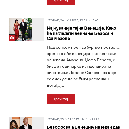
Прочитај
УТОРАК, 24. ЈУН 2025, 13:39 -> 13:45
Најчуванија тајна Венеције: Како
ће изгледати венчање Безоса и
Санчезове
Под сенком претње бурних протеста,
предстојеће венецијанско венчање
оснивача Амазона, Џефа Безоса, и
бивше новинарке и лиценциране
пилоткиње Лорене Санчез – за које
се очекује да ће бити раскошан
догађај...
Прочитај
УТОРАК, 25. МАР 2025, 19:11 -> 19:12
Безос осваја Венецију на један дан