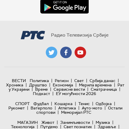
Радио Телевизија Србије
|
|
|
|
ВЕСТИ
Политика
Регион
Свет
Србија данас
|
|
|
|
Хроника
Друштво
Економија
Мерила времена
Рат
|
|
|
|
у Украјини
Време
Сервисне вести
Сматрачница
|
Подкаст
ЕУ могућности 2026
|
|
|
|
СПОРТ
Фудбал
Кошарка
Тенис
Одбојка
|
|
|
|
Рукомет
Ватерполо
Атлетика
Ауто-мото
Остали
|
спортови
Меморијал РТС
|
|
|
МАГАЗИН
Живот
Занимљивости
Музика
|
|
|
|
Технологијa
Путујемо
Свет познатих
Здравље