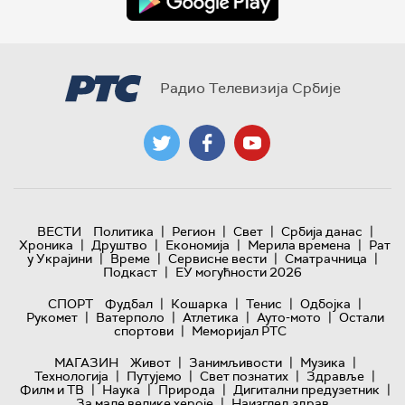
Радио Телевизија Србије
|
|
|
|
ВЕСТИ
Политика
Регион
Свет
Србија данас
|
|
|
|
Хроника
Друштво
Економија
Мерила времена
Рат
|
|
|
|
у Украјини
Време
Сервисне вести
Сматрачница
|
Подкаст
ЕУ могућности 2026
|
|
|
|
СПОРТ
Фудбал
Кошарка
Тенис
Одбојка
|
|
|
|
Рукомет
Ватерполо
Атлетика
Ауто-мото
Остали
|
спортови
Меморијал РТС
|
|
|
МАГАЗИН
Живот
Занимљивости
Музика
|
|
|
|
Технологијa
Путујемо
Свет познатих
Здравље
|
|
|
|
Филм и ТВ
Наука
Природа
Дигитални предузетник
|
За мале велике хероје
Наизглед здрав