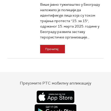
Више јавно тужилаштво у Београду
наложило је полицији да
идентификује лица која су током
трајања протеста "15. за 15",
одржаног 15. марта 2025. године у
Београду развила заставу
терористичке организације...
Прочитај
Преузмите РТС мобилну апликацију