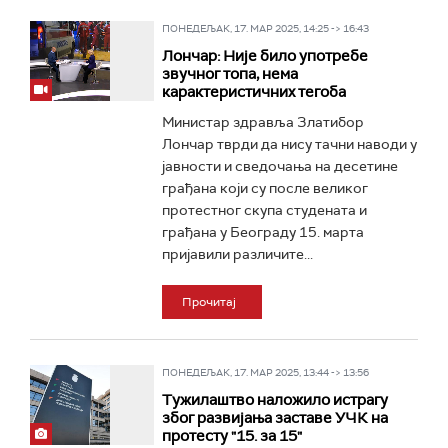
ПОНЕДЕЉАК, 17. МАР 2025, 14:25 -> 16:43
Лончар: Није било употребе
звучног топа, нема
карактеристичних тегоба
Министар здравља Златибор
Лончар тврди да нису тачни наводи у
јавности и сведочања на десетине
грађана који су после великог
протестног скупа студената и
грађана у Београду 15. марта
пријавили различите...
Прочитај
ПОНЕДЕЉАК, 17. МАР 2025, 13:44 -> 13:56
Тужилаштво наложило истрагу
због развијања заставе УЧК на
протесту "15. за 15"