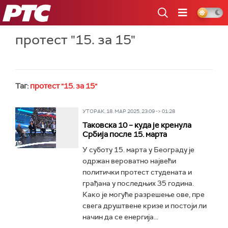
РТС
протест "15. за 15"
Таг:
протест "15. за 15"
УТОРАК, 18. МАР 2025, 23:09 -> 01:28
Таковска 10 – куда је кренула
Србија после 15. марта
У суботу 15. марта у Београду је
одржан вероватно највећи
политички протест студената и
грађана у последњих 35 година.
Како је могуће разрешење ове, пре
свега друштвене кризе и постоји ли
начин да се енергија...