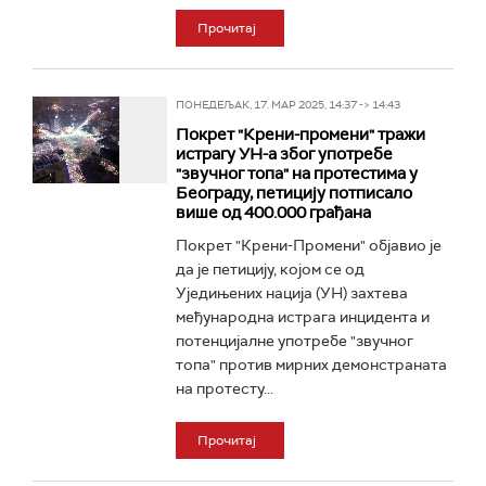
Прочитај
ПОНЕДЕЉАК, 17. МАР 2025, 14:37 -> 14:43
Покрет "Крени-промени" тражи
истрагу УН-а због употребе
"звучног топа" на протестима у
Београду, петицију потписало
више од 400.000 грађана
Покрет "Крени-Промени" објавио је
да је петицију, којом се од
Уједињених нација (УН) захтева
међународна истрага инцидента и
потенцијалне употребе "звучног
топа" против мирних демонстраната
на протесту...
Прочитај