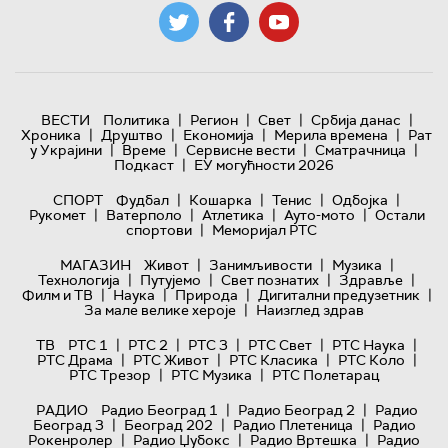
|
|
|
|
ВЕСТИ
Политика
Регион
Свет
Србија данас
|
|
|
|
Хроника
Друштво
Економија
Мерила времена
Рат
|
|
|
|
у Украјини
Време
Сервисне вести
Сматрачница
|
Подкаст
ЕУ могућности 2026
|
|
|
|
СПОРТ
Фудбал
Кошарка
Тенис
Одбојка
|
|
|
|
Рукомет
Ватерполо
Атлетика
Ауто-мото
Остали
|
спортови
Меморијал РТС
|
|
|
МАГАЗИН
Живот
Занимљивости
Музика
|
|
|
|
Технологијa
Путујемо
Свет познатих
Здравље
|
|
|
|
Филм и ТВ
Наука
Природа
Дигитални предузетник
|
За мале велике хероје
Наизглед здрав
|
|
|
|
|
ТВ
РТС 1
РТС 2
РТС 3
РТС Свет
РТС Наука
|
|
|
|
РТС Драма
РТС Живот
РТС Класика
РТС Коло
|
|
РТС Трезор
РТС Музика
РТС Полетарац
|
|
РАДИО
Радио Београд 1
Радио Београд 2
Радио
|
|
|
Београд 3
Београд 202
Радио Плетеница
Радио
|
|
|
Рокенролер
Радио Џубокс
Радио Вртешка
Радио