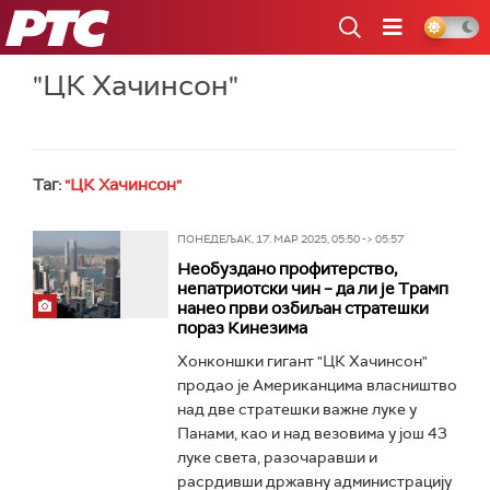
РТС
"ЦК Хачинсон"
Таг:
"ЦК Хачинсон"
ПОНЕДЕЉАК, 17. МАР 2025, 05:50 -> 05:57
Необуздано профитерство,
непатриотски чин – да ли је Трамп
нанео први озбиљан стратешки
пораз Кинезима
Хонконшки гигант "ЦК Хачинсон"
продао је Американцима власништво
над две стратешки важне луке у
Панами, као и над везовима у још 43
луке света, разочаравши и
расрдивши државну администрацију