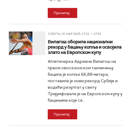
Прочитај
СУБОТА, 15. МАР 2025, 17:21 -> 17:52
Вилагош оборила национални
рекорд у бацању копља и освојила
злато на Европском купу
Атлетичарка Адриана Вилагош на
првом овосезонском такмичењу
бацила је копље 66,88 метара,
поставила је нови рекорд Србије и
водећи резултат у свету.
Тријумфовала је на Европском купу у
бацањима које се...
Прочитај