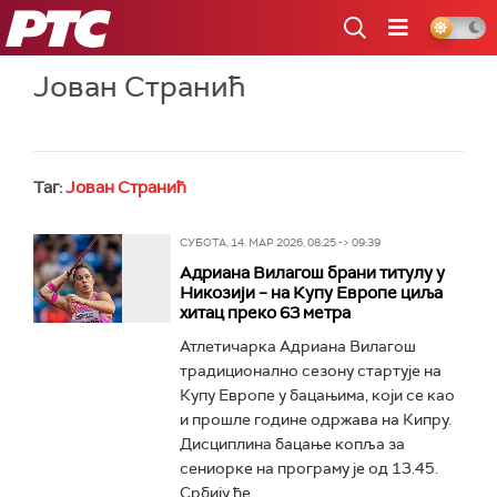
РТС
Јован Странић
Таг:
Јован Странић
СУБОТА, 14. МАР 2026, 08:25 -> 09:39
Адриана Вилагош брани титулу у
Никозији – на Купу Европе циља
хитац преко 63 метра
Атлетичарка Адриана Вилагош
традиционално сезону стартује на
Купу Европе у бацањима, који се као
и прошле године одржава на Кипру.
Дисциплина бацање копља за
сениорке на програму је од 13.45.
Србију ће...