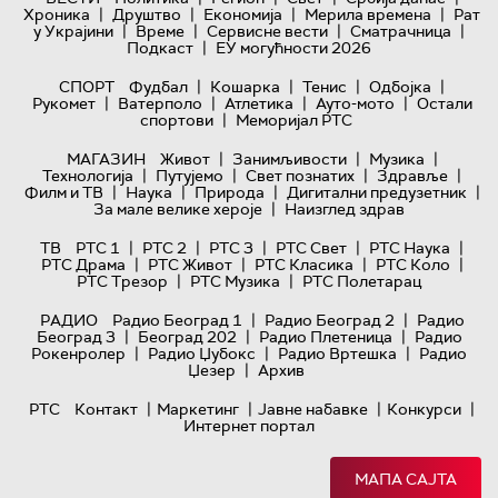
|
|
|
|
Хроника
Друштво
Економија
Мерила времена
Рат
|
|
|
|
у Украјини
Време
Сервисне вести
Сматрачница
|
Подкаст
ЕУ могућности 2026
|
|
|
|
СПОРТ
Фудбал
Кошарка
Тенис
Одбојка
|
|
|
|
Рукомет
Ватерполо
Атлетика
Ауто-мото
Остали
|
спортови
Меморијал РТС
|
|
|
МАГАЗИН
Живот
Занимљивости
Музика
|
|
|
|
Технологијa
Путујемо
Свет познатих
Здравље
|
|
|
|
Филм и ТВ
Наука
Природа
Дигитални предузетник
|
За мале велике хероје
Наизглед здрав
|
|
|
|
|
ТВ
РТС 1
РТС 2
РТС 3
РТС Свет
РТС Наука
|
|
|
|
РТС Драма
РТС Живот
РТС Класика
РТС Коло
|
|
РТС Трезор
РТС Музика
РТС Полетарац
|
|
РАДИО
Радио Београд 1
Радио Београд 2
Радио
|
|
|
Београд 3
Београд 202
Радио Плетеница
Радио
|
|
|
Рокенролер
Радио Џубокс
Радио Вртешка
Радио
|
Џезер
Архив
|
|
|
|
РТС
Контакт
Маркетинг
Јавне набавке
Конкурси
Интернет портал
МАПА САЈТА