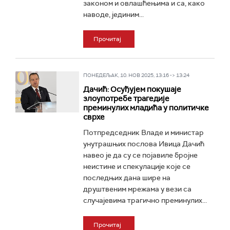
законом и овлашћењима и са, како
наводе, јединим...
Прочитај
ПОНЕДЕЉАК, 10. НОВ 2025, 13:16 -> 13:24
Дачић: Осуђујем покушаје
злоупотребе трагедије
преминулих младића у политичке
сврхе
Потпредседник Владе и министар
унутрашњих послова Ивица Дачић
навео је да су се појавиле бројне
неистине и спекулације које се
последњих дана шире на
друштвеним мрежама у вези са
случајевима трагично преминулих...
Прочитај