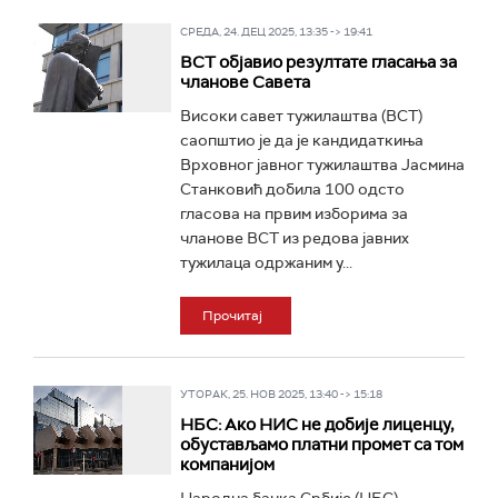
СРЕДА, 24. ДЕЦ 2025, 13:35 -> 19:41
ВСТ објавио резултате гласања за
чланове Савета
Високи савет тужилаштва (ВСТ)
саопштио је да је кандидаткиња
Врховног јавног тужилаштва Јасмина
Станковић добила 100 одсто
гласова на првим изборима за
чланове ВСТ из редова јавних
тужилаца одржаним у...
Прочитај
УТОРАК, 25. НОВ 2025, 13:40 -> 15:18
НБС: Ако НИС не добије лиценцу,
обустављамо платни промет са том
компанијом