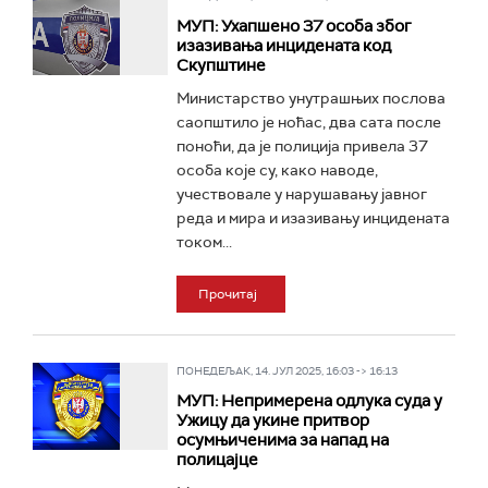
МУП: Ухапшено 37 особа због
изазивања инцидената код
Скупштине
Министарство унутрашњих послова
саопштило је ноћас, два сата после
поноћи, да је полиција привела 37
особа које су, како наводе,
учествовале у нарушавању јавног
реда и мира и изазивању инцидената
током...
Прочитај
ПОНЕДЕЉАК, 14. ЈУЛ 2025, 16:03 -> 16:13
МУП: Непримерена одлука суда у
Ужицу да укине притвор
осумњиченима за напад на
полицајце