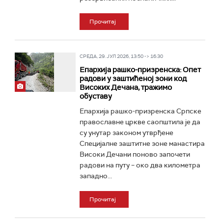
Прочитај
СРЕДА, 29. ЈУЛ 2026, 13:50 -> 16:30
Епархија рашко-призренска: Опет
радови у заштићеној зони код
Високих Дечана, тражимо
обуставу
Епархија рашко-призренска Српске
православне цркве саопштила је да
су унутар законом утврђене
Специјалне заштитне зоне манастира
Високи Дечани поново започети
радови на путу – око два километра
западно...
Прочитај