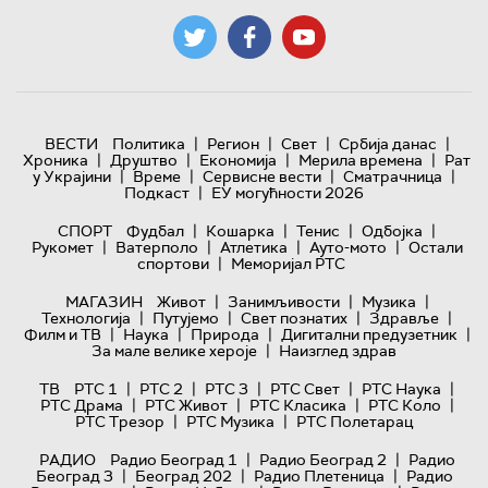
|
|
|
|
ВЕСТИ
Политика
Регион
Свет
Србија данас
|
|
|
|
Хроника
Друштво
Економија
Мерила времена
Рат
|
|
|
|
у Украјини
Време
Сервисне вести
Сматрачница
|
Подкаст
ЕУ могућности 2026
|
|
|
|
СПОРТ
Фудбал
Кошарка
Тенис
Одбојка
|
|
|
|
Рукомет
Ватерполо
Атлетика
Ауто-мото
Остали
|
спортови
Меморијал РТС
|
|
|
МАГАЗИН
Живот
Занимљивости
Музика
|
|
|
|
Технологијa
Путујемо
Свет познатих
Здравље
|
|
|
|
Филм и ТВ
Наука
Природа
Дигитални предузетник
|
За мале велике хероје
Наизглед здрав
|
|
|
|
|
ТВ
РТС 1
РТС 2
РТС 3
РТС Свет
РТС Наука
|
|
|
|
РТС Драма
РТС Живот
РТС Класика
РТС Коло
|
|
РТС Трезор
РТС Музика
РТС Полетарац
|
|
РАДИО
Радио Београд 1
Радио Београд 2
Радио
|
|
|
Београд 3
Београд 202
Радио Плетеница
Радио