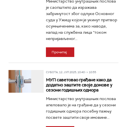
Министарство унутрашњих послова
је саопштило да изражава
забринутост због одлуке Основног
суда у Ужицу којом је укинут притвор
осумњиченима за, како наводе,
напад на службена лица "током
непријављеног...
Прочитај
СУБОТА, 12. ЈУЛ 2025, 10:40 -> 10:55
МУП саветовао грађане како да
додатно заштите своје домове у
сезони годишњих одмора
Министарство унутрашњих послова
апеловало је на грађане да у сезони
годишњих одмора посебну пажњу
посвете заштити своје имовине...