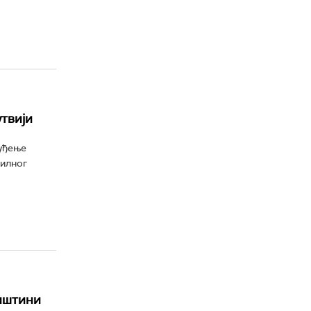
твији
суђење
вилног
иштини