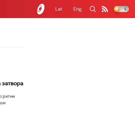
Lat
Eng
 затвора
о ратни
ном