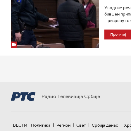
Уводним речи
бившем припа
Призрену ток
Прочитај
Радио Телевизија Србије
|
|
|
|
ВЕСТИ
Политика
Регион
Свет
Србија данас
Хр