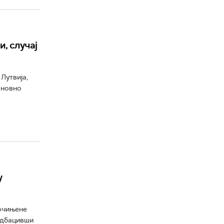
, случај
Лутвија,
оновно
у
почињене
 одбацивши