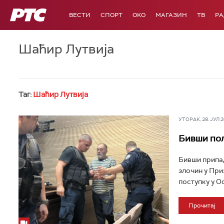
РТС
ВЕСТИ
СПОРТ
OKO
МАГАЗИН
ТВ
Р
Шаћир Лутвија
Таг:
Шаћир Лутвија
УТОРАК, 28. ЈУЛ 20
Бивши пол
Бивши припад
злочин у При
поступку у О
Прочитај