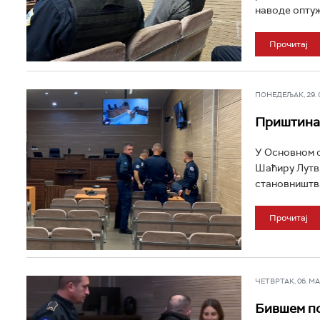
наводе оптуж
Прочитај
ПОНЕДЕЉАК, 29. СЕ
Приштина,
У Основном с
Шаћиру Лутви
становништва
Прочитај
ЧЕТВРТАК, 06. МАР
Бившем по