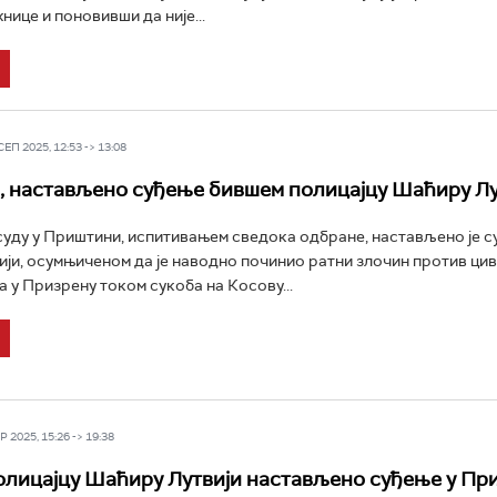
нице и поновивши да није...
П 2025, 12:53 -> 13:08
 настављено суђење бившем полицајцу Шаћиру Лу
уду у Приштини, испитивањем сведока одбране, настављено је 
ји, осумњиченом да је наводно починио ратни злочин против ци
 у Призрену током сукоба на Косову...
 2025, 15:26 -> 19:38
лицајцу Шаћиру Лутвији настављено суђење у Пр