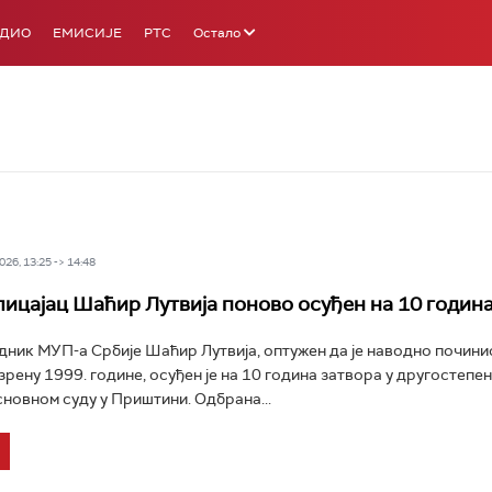
АДИО
ЕМИСИЈЕ
РТС
Остало
26, 13:25 -> 14:48
ицајац Шаћир Лутвија поново осуђен на 10 година
ник МУП-а Србије Шаћир Лутвија, оптужен да је наводно почини
зрену 1999. године, осуђен је на 10 година затвора у другостепе
сновном суду у Приштини. Одбрана...