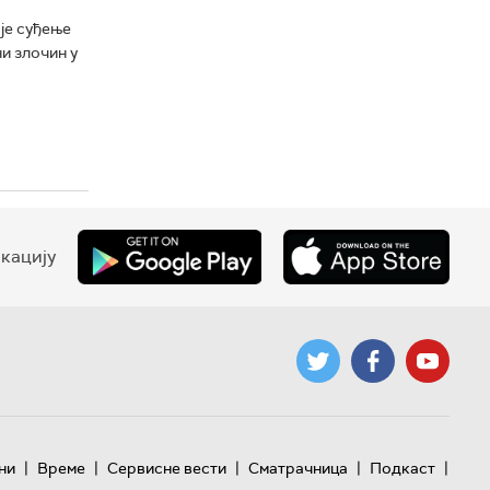
је суђење
и злочин у
кацију
|
|
|
|
|
ни
Време
Сервисне вести
Сматрачница
Подкаст