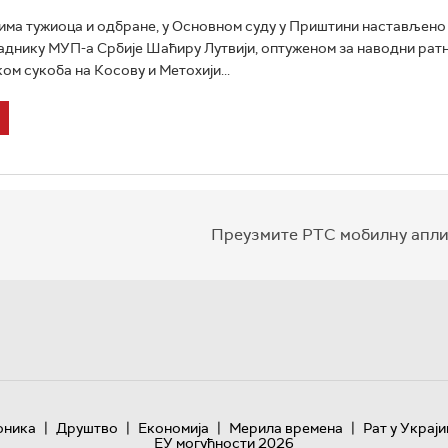
ма тужиоца и одбране, у Основном суду у Приштини настављено 
днику МУП-а Србије Шаћиру Лутвији, оптуженом за наводни ратн
ом сукоба на Косову и Метохији...
Преузмите РТС мобилну апли
|
|
|
|
оника
Друштво
Економија
Мерила времена
Рат у Украји
ЕУ могућности 2026