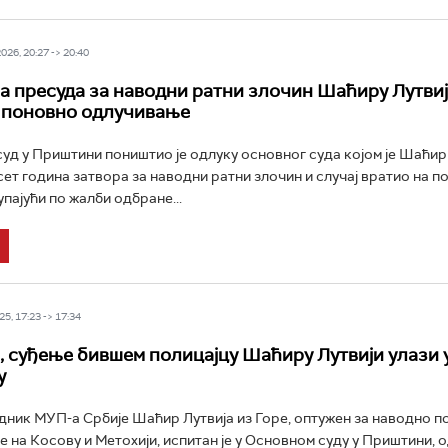
26, 20:27 -> 20:40
 пресуда за наводни ратни злочин Шаћиру Лутвији
 поновно одлучивање
уд у Приштини поништио је одлуку основног суда којом је Шаћир 
сет година затвора за наводни ратни злочин и случај вратио на п
пајући по жалби одбране...
5, 17:23 -> 17:34
 суђење бившем полицајцу Шаћиру Лутвији улази 
у
ник МУП-а Србије Шаћир Лутвија из Горе, оптужен за наводно 
е на Косову и Метохији, испитан је у Основном суду у Приштини,