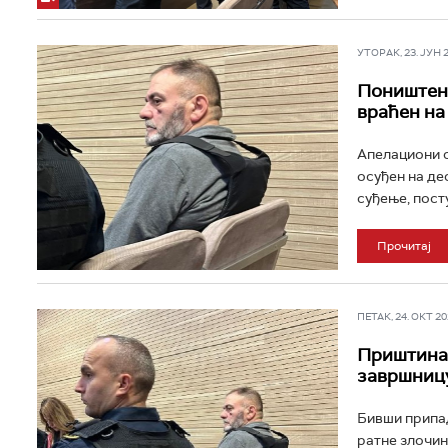
УТОРАК, 23. ЈУН 20
Поништена
враћен на
Апелациони с
осуђен на де
суђење, посту
Прочитај
ПЕТАК, 24. ОКТ 202
Приштина,
завршниц
Бивши припад
ратне злочин