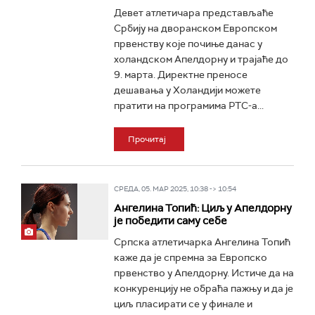
Девет атлетичара представљаће
Србију на дворанском Европском
првенству које почиње данас у
холандском Апелдорну и трајаће до
9. марта. Директне преносе
дешавања у Холандији можете
пратити на програмима РТС-а...
Прочитај
СРЕДА, 05. МАР 2025, 10:38 -> 10:54
Ангелина Топић: Циљ у Апелдорну
је победити саму себе
Српска атлетичарка Ангелина Топић
каже да је спремна за Европско
првенство у Апелдорну. Истиче да на
конкуренцију не обраћа пажњу и да је
циљ пласирати се у финале и