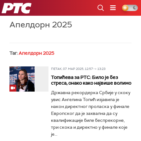
РТС
Апелдорн 2025
Таг:
Апелдорн 2025
ПЕТАК, 07. МАР 2025, 12:57 -> 13:23
Топићева за РТС: Било је без
стреса, онако како највише волимо
Државна рекордерка Србије у скоку
увис Ангелина Топић изјавила је
након директног проласка у финале
Европског да је захвална да су
квалификације биле беспрекорне,
три скока и директно у финале које
је...