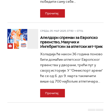
победити саму себе...
Прочитај
СРЕДА, 05. МАР 2025, 07:50 -> 07:51
Апелдорн спреман за Европско
првенство, Махучих и
Ингебригтсен за атлетски хет-трик
Холадија ће након 36 година поново
бити домаћин атлетског Европског
првенства у дворани, трећи пут у
својој историји. У "Омниспорт арени"
ће се од 6. до 9. марта такмичити
више од 700 најбољих атлетичара...
Прочитај