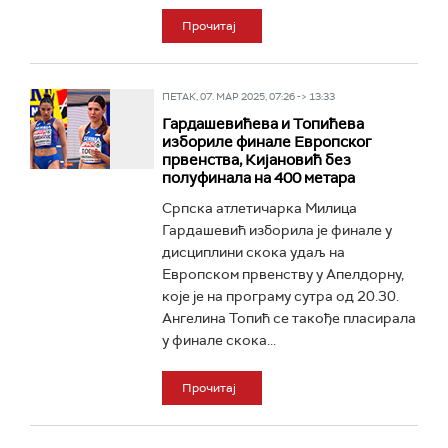
Прочитај
ПЕТАК, 07. МАР 2025, 07:26 -> 13:33
Гардашевићева и Топићева
избориле финале Европског
првенства, Кијановић без
полуфинала на 400 метара
Српска атлетичарка Милица
Гардашевић изборила је финале у
дисциплини скока удаљ на
Европском првенству у Апелдорну,
које је на програму сутра од 20.30.
Ангелина Топић се такође пласирала
у финале скока...
Прочитај