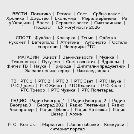
|
|
|
|
ВЕСТИ
Политика
Регион
Свет
Србија данас
|
|
|
|
Хроника
Друштво
Економија
Мерила времена
Рат
|
|
|
|
у Украјини
Време
Сервисне вести
Сматрачница
|
Подкаст
ЕУ могућности 2026
|
|
|
|
СПОРТ
Фудбал
Кошарка
Тенис
Одбојка
|
|
|
|
Рукомет
Ватерполо
Атлетика
Ауто-мото
Остали
|
спортови
Меморијал РТС
|
|
|
МАГАЗИН
Живот
Занимљивости
Музика
|
|
|
|
Технологијa
Путујемо
Свет познатих
Здравље
|
|
|
|
Филм и ТВ
Наука
Природа
Дигитални предузетник
|
За мале велике хероје
Наизглед здрав
|
|
|
|
|
ТВ
РТС 1
РТС 2
РТС 3
РТС Свет
РТС Наука
|
|
|
|
РТС Драма
РТС Живот
РТС Класика
РТС Коло
|
|
РТС Трезор
РТС Музика
РТС Полетарац
|
|
РАДИО
Радио Београд 1
Радио Београд 2
Радио
|
|
|
Београд 3
Београд 202
Радио Плетеница
Радио
|
|
|
Рокенролер
Радио Џубокс
Радио Вртешка
Радио
|
Џезер
Архив
|
|
|
|
РТС
Контакт
Маркетинг
Јавне набавке
Конкурси
Интернет портал