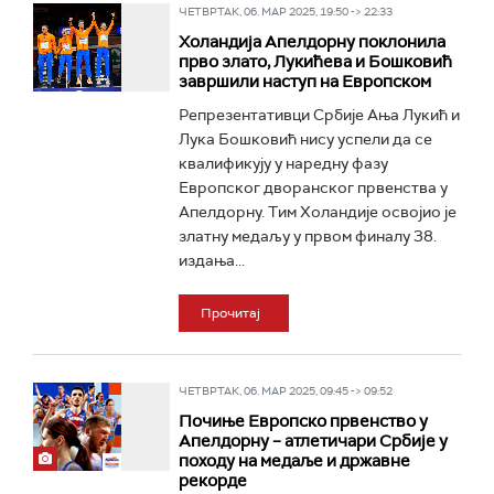
ЧЕТВРТАК, 06. МАР 2025, 19:50 -> 22:33
Холандија Апелдорну поклонила
прво злато, Лукићева и Бошковић
завршили наступ на Европском
Репрезентативци Србије Ања Лукић и
Лука Бошковић нису успели да се
квалификују у наредну фазу
Европског дворанског првенства у
Апелдорну. Тим Холандије освојио је
златну медаљу у првом финалу 38.
издања...
Прочитај
ЧЕТВРТАК, 06. МАР 2025, 09:45 -> 09:52
Почиње Европско првенство у
Апелдорну – атлетичари Србије у
походу на медаље и државне
рекорде