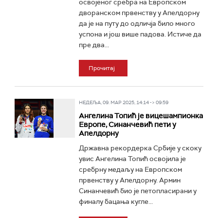
освојеног сребра на Европском
дворанском првенству у Апелдорну
да је на путу до одличја било много
успона и још више падова. Истиче да
пре два...
Прочитај
НЕДЕЉА, 09. МАР 2025, 14:14 -> 09:59
Ангелина Топић је вицешампионка
Европе, Синанчевић пети у
Апелдорну
Државна рекордерка Србије у скоку
увис Ангелина Топић освојила је
сребрну медаљу на Европском
првенству у Апелдорну. Армин
Синанчевић био је петопласирани у
финалу бацања кугле...