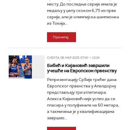
месту. До последње серије имала је
медаљу у џепу скоком 6,75 из прве
серије, али је олимпијска шампионка
из Токија...
Прочитај
СУБОТА, 08. МАР 2025, 07:00 -> 13:24
Бибић и Кијановић завршили
учешће на Европском првенству
Репрезентацију Србије трећег дана
Европског првенства у Апелдорну
представљају три атлетичара.
Алекса Кијановић није успео да се
пласира у полуфинале на 60 метара,
а такмичење је у квалификацијама
завршио...