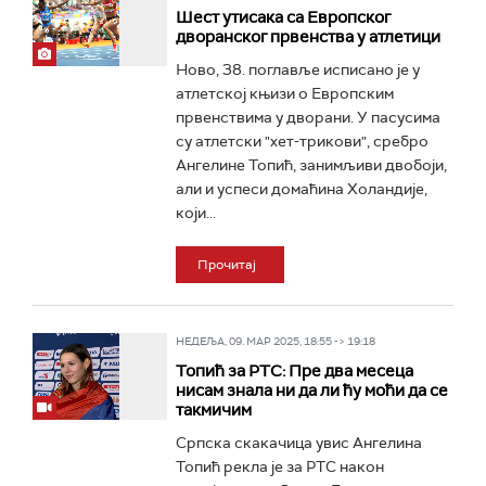
Шест утисака са Европског
дворанског првенства у атлетици
Ново, 38. поглавље исписано је у
атлетској књизи о Европским
првенствима у дворани. У пасусима
су атлетски "хет-трикови", сребро
Ангелине Топић, занимљиви двобоји,
али и успеси домаћина Холандије,
који...
Прочитај
НЕДЕЉА, 09. МАР 2025, 18:55 -> 19:18
Топић за РТС: Пре два месеца
нисам знала ни да ли ћу моћи да се
такмичим
Српска скакачица увис Ангелина
Топић рекла је за РТС након