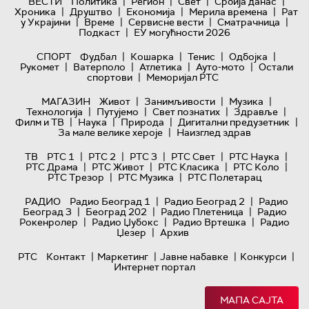
|
|
|
|
ВЕСТИ
Политика
Регион
Свет
Србија данас
|
|
|
|
Хроника
Друштво
Економија
Мерила времена
Рат
|
|
|
|
у Украјини
Време
Сервисне вести
Сматрачница
|
Подкаст
ЕУ могућности 2026
|
|
|
|
СПОРТ
Фудбал
Кошарка
Тенис
Одбојка
|
|
|
|
Рукомет
Ватерполо
Атлетика
Ауто-мото
Остали
|
спортови
Меморијал РТС
|
|
|
МАГАЗИН
Живот
Занимљивости
Музика
|
|
|
|
Технологијa
Путујемо
Свет познатих
Здравље
|
|
|
|
Филм и ТВ
Наука
Природа
Дигитални предузетник
|
За мале велике хероје
Наизглед здрав
|
|
|
|
|
ТВ
РТС 1
РТС 2
РТС 3
РТС Свет
РТС Наука
|
|
|
|
РТС Драма
РТС Живот
РТС Класика
РТС Коло
|
|
РТС Трезор
РТС Музика
РТС Полетарац
|
|
РАДИО
Радио Београд 1
Радио Београд 2
Радио
|
|
|
Београд 3
Београд 202
Радио Плетеница
Радио
|
|
|
Рокенролер
Радио Џубокс
Радио Вртешка
Радио
|
Џезер
Архив
|
|
|
|
РТС
Контакт
Маркетинг
Јавне набавке
Конкурси
Интернет портал
МАПА САЈТА