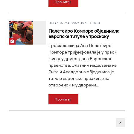
Прочитај
ПЕТАК, 07. МАР 2025, 19:52 -> 20:01
Палетеиро Компоре објединила
европске титуле у троскоку
Троскокашица Ана Пелетеиро
Компоре тријумфовала је у првом
финалу другог дана Европског
првенства. Златним медаљама из
Рима и Апелдорна објединила је
титуле европске првакиње на
отвореном и у дворани...
Прочитај
>