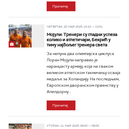
Прочитај
ЧЕТВРТАК, 20. МАР 2025, 10:10 -> 13:51
Мoјули: Тренери су гладни успеха
колико и атлетичари, Бекрић у
тиму најбољег тренера света
За непуна два олимпијска циклуса
Лоран Мoјули направио је
наранџасту армију, која на сваком
великом атлетском такмичењу осваја
медаље за Холандију. На последњем,
Европском дворанском првенству у
Апелдорну...
Прочитај
УТОРАК, 11. МАР 2025, 09:00 -> 09:00