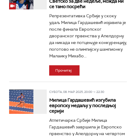
Светско за две недеље, можда ми
се тамо посрећи
Репрезентативка Србије у скоку
удаљ Милица Гардашевић изјавила је
после финала Европског
дворанског првенства у Апелдорну
да никада не потцењује конкуренцију,
поготово не олимпијску шампионку
Малаику Михабо...
Прочитај
СУБОТА, 08. МАР 2025, 20:00 -> 22:30
Милица Гардашевић изгубила
европску медаљу у последњој
серији
Атлетичарка Србије Милица
Гардашевић завршила је Европско
првенство у Апелдорну на четвртом