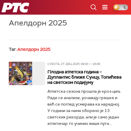
РТС
Апелдорн 2025
Таг:
Апелдорн 2025
СУБОТА, 27. ДЕЦ 2025, 08:00 -> 16:08
Плодна атлетска година –
Дуплантис ближе Сунцу, Топићева
на светском подијуму
Атлетска сезона прошла је кроз циљ.
Раде се анализе, уочавају грешке и
већ се поглед усмерава ка наредној.
У години за нама оборено је 13
светских рекорда, али је само један
атлетичар то учинио више пута...