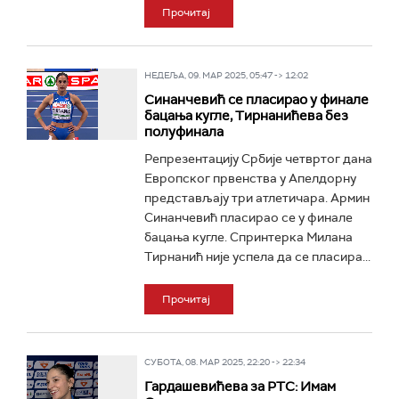
Прочитај
НЕДЕЉА, 09. МАР 2025, 05:47 -> 12:02
Синанчевић се пласирао у финале
бацања кугле, Тирнанићева без
полуфинала
Репрезентацију Србије четвртог дана
Европског првенства у Апелдорну
представљају три атлетичара. Армин
Синанчевић пласирао се у финале
бацања кугле. Спринтерка Милана
Тирнанић није успела да се пласира...
Прочитај
СУБОТА, 08. МАР 2025, 22:20 -> 22:34
Гардашевићева за РТС: Имам