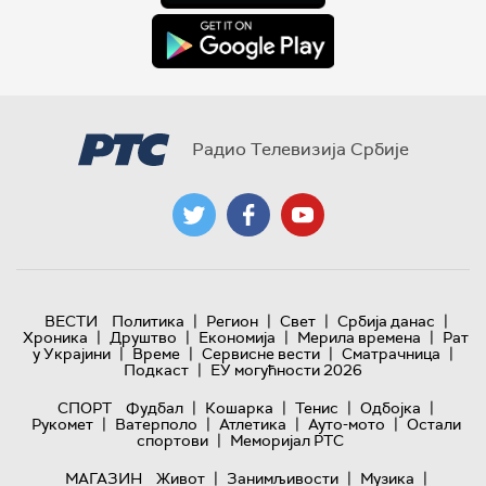
Радио Телевизија Србије
|
|
|
|
ВЕСТИ
Политика
Регион
Свет
Србија данас
|
|
|
|
Хроника
Друштво
Економија
Мерила времена
Рат
|
|
|
|
у Украјини
Време
Сервисне вести
Сматрачница
|
Подкаст
ЕУ могућности 2026
|
|
|
|
СПОРТ
Фудбал
Кошарка
Тенис
Одбојка
|
|
|
|
Рукомет
Ватерполо
Атлетика
Ауто-мото
Остали
|
спортови
Меморијал РТС
|
|
|
МАГАЗИН
Живот
Занимљивости
Музика