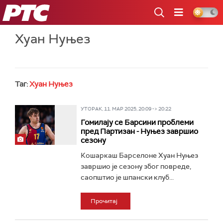
РТС
Хуан Нуњез
Таг:
Хуан Нуњез
УТОРАК, 11. МАР 2025, 20:09 -> 20:22
Гомилају се Барсини проблеми
пред Партизан - Нуњез завршио
сезону
Кошаркаш Барселоне Хуан Нуњез
завршио је сезону због повреде,
саопштио је шпански клуб...
Прочитај