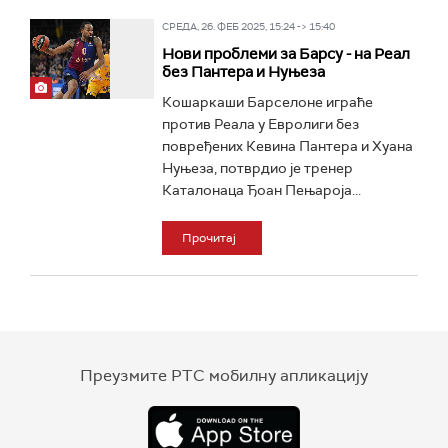
СРЕДА, 26. ФЕБ 2025, 15:24 -> 15:40
Нови проблеми за Барсу - на Реал
без Пантера и Нуњеза
Кошаркаши Барселоне играће
против Реала у Евролиги без
повређених Кевина Пантера и Хуана
Нуњеза, потврдио је тренер
Каталонаца Ђоан Пењароја...
Прочитај
Преузмите РТС мобилну апликацију