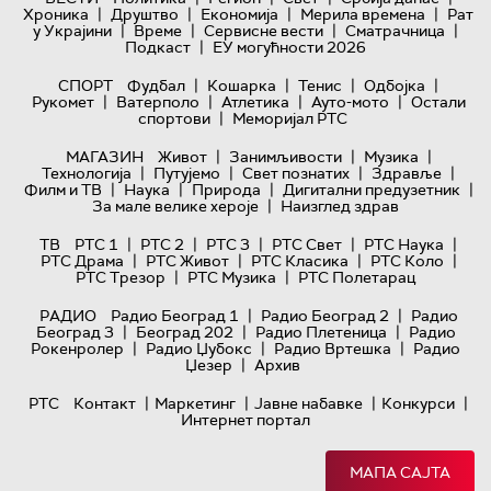
|
|
|
|
Хроника
Друштво
Економија
Мерила времена
Рат
|
|
|
|
у Украјини
Време
Сервисне вести
Сматрачница
|
Подкаст
ЕУ могућности 2026
|
|
|
|
СПОРТ
Фудбал
Кошарка
Тенис
Одбојка
|
|
|
|
Рукомет
Ватерполо
Атлетика
Ауто-мото
Остали
|
спортови
Меморијал РТС
|
|
|
МАГАЗИН
Живот
Занимљивости
Музика
|
|
|
|
Технологијa
Путујемо
Свет познатих
Здравље
|
|
|
|
Филм и ТВ
Наука
Природа
Дигитални предузетник
|
За мале велике хероје
Наизглед здрав
|
|
|
|
|
ТВ
РТС 1
РТС 2
РТС 3
РТС Свет
РТС Наука
|
|
|
|
РТС Драма
РТС Живот
РТС Класика
РТС Коло
|
|
РТС Трезор
РТС Музика
РТС Полетарац
|
|
РАДИО
Радио Београд 1
Радио Београд 2
Радио
|
|
|
Београд 3
Београд 202
Радио Плетеница
Радио
|
|
|
Рокенролер
Радио Џубокс
Радио Вртешка
Радио
|
Џезер
Архив
|
|
|
|
РТС
Контакт
Маркетинг
Јавне набавке
Конкурси
Интернет портал
МАПА САЈТА