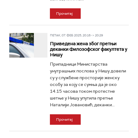
Прочитај
ПЕТАК, 07. ФЕБ 2025, 20:16 -> 20:29
Приведена жена због претњи
деканки Филозофског факултета у
Нишу
Припадници Министарства
унутрашњих послова у Нишу довели
су у службене просторије женску
особу за коју се сумња да је око
14.15 часова током протестне
шетње у Нишу упутила претње
Наталији Јовановић, деканки...
Прочитај