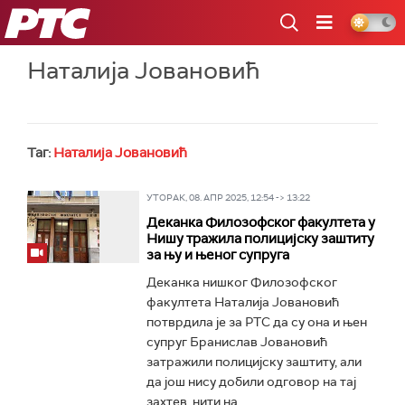
РТС
Наталија Јовановић
Таг:
Наталија Јовановић
УТОРАК, 08. АПР 2025, 12:54 -> 13:22
Деканка Филозофског факултета у
Нишу тражила полицијску заштиту
за њу и њеног супруга
Деканка нишког Филозофског
факултета Наталија Јовановић
потврдила је за РТС да су она и њен
супруг Бранислав Јовановић
затражили полицијску заштиту, али
да још нису добили одговор на тај
захтев, нити на...