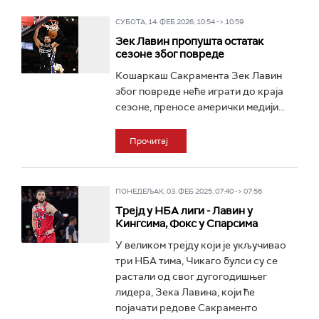
СУБОТА, 14. ФЕБ 2026, 10:54 -> 10:59
Зек Лавин пропушта остатак
сезоне због повреде
Кошаркаш Сакрамента Зек Лавин
због повреде неће играти до краја
сезоне, преносе амерички медији...
Прочитај
ПОНЕДЕЉАК, 03. ФЕБ 2025, 07:40 -> 07:56
Трејд у НБА лиги - Лавин у
Кингсима, Фокс у Спарсима
У великом трејду који је укључивао
три НБА тима, Чикаго булси су се
растали од свог дугогодишњег
лидера, Зека Лавина, који ће
појачати редове Сакраменто