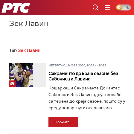
РТС
Зек Лавин
Таг:
Зек Лавин
ЧЕТВРТАК, 19. ФЕБ 2026, 10:22 -> 10:33
Сакраменто до краја сезоне без
Сабониса и Лавина
Кошаркаши Сакрамента Домантас
Сабонис и Зек Лавин одсуствоваће
са терена до краја сезоне, пошто су у
среду подвргнути операцијама...
Прочитај