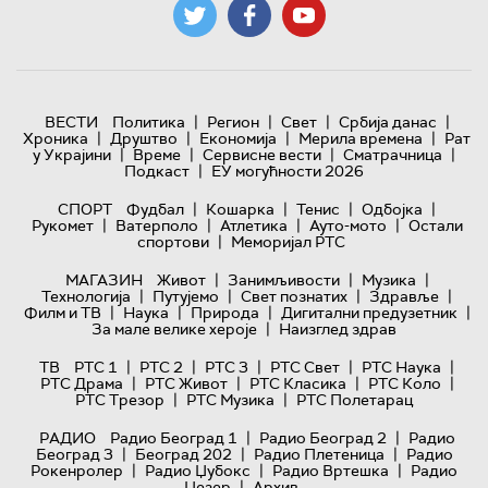
|
|
|
|
ВЕСТИ
Политика
Регион
Свет
Србија данас
|
|
|
|
Хроника
Друштво
Економија
Мерила времена
Рат
|
|
|
|
у Украјини
Време
Сервисне вести
Сматрачница
|
Подкаст
ЕУ могућности 2026
|
|
|
|
СПОРТ
Фудбал
Кошарка
Тенис
Одбојка
|
|
|
|
Рукомет
Ватерполо
Атлетика
Ауто-мото
Остали
|
спортови
Меморијал РТС
|
|
|
МАГАЗИН
Живот
Занимљивости
Музика
|
|
|
|
Технологијa
Путујемо
Свет познатих
Здравље
|
|
|
|
Филм и ТВ
Наука
Природа
Дигитални предузетник
|
За мале велике хероје
Наизглед здрав
|
|
|
|
|
ТВ
РТС 1
РТС 2
РТС 3
РТС Свет
РТС Наука
|
|
|
|
РТС Драма
РТС Живот
РТС Класика
РТС Коло
|
|
РТС Трезор
РТС Музика
РТС Полетарац
|
|
РАДИО
Радио Београд 1
Радио Београд 2
Радио
|
|
|
Београд 3
Београд 202
Радио Плетеница
Радио
|
|
|
Рокенролер
Радио Џубокс
Радио Вртешка
Радио
|
Џезер
Архив