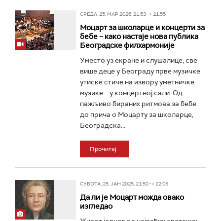
СРЕДА, 25. МАР 2026, 21:53 -> 21:55
Моцарт за школарце и концерти за
бебе – како настаје нова публика
Београдске филхармоније
Уместо уз екране и слушалице, све
више деце у Београду прве музичке
утиске стиче на извору уметничке
музике – у концертној сали. Од
пажљиво бираних ритмова за бебе
до прича о Моцарту за школарце,
Београдска...
Прочитај
СУБОТА, 25. ЈАН 2025, 21:50 -> 22:05
Да ли је Моцарт можда овако
изгледао