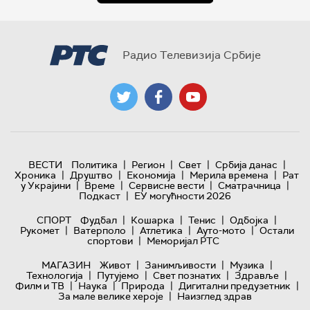
Радио Телевизија Србије
|
|
|
|
ВЕСТИ
Политика
Регион
Свет
Србија данас
|
|
|
|
Хроника
Друштво
Економија
Мерила времена
Рат
|
|
|
|
у Украјини
Време
Сервисне вести
Сматрачница
|
Подкаст
ЕУ могућности 2026
|
|
|
|
СПОРТ
Фудбал
Кошарка
Тенис
Одбојка
|
|
|
|
Рукомет
Ватерполо
Атлетика
Ауто-мото
Остали
|
спортови
Меморијал РТС
|
|
|
МАГАЗИН
Живот
Занимљивости
Музика
|
|
|
|
Технологијa
Путујемо
Свет познатих
Здравље
|
|
|
|
Филм и ТВ
Наука
Природа
Дигитални предузетник
|
За мале велике хероје
Наизглед здрав