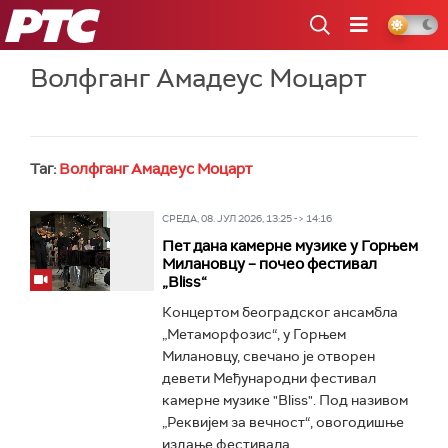
РТС
Волфганг Амадеус Моцарт
Таг:
Волфганг Амадеус Моцарт
СРЕДА, 08. ЈУЛ 2026, 13:25 -> 14:16
Пет дана камерне музике у Горњем
Милановцу – почео фестивал
„Bliss“
Концертом београдског ансамбла
„Метаморфозис“, у Горњем
Милановцу, свечано је отворен
девети Међународни фестивал
камерне музике "Bliss". Под називом
„Реквијем за вечност“, овогодишње
издање фестивала...