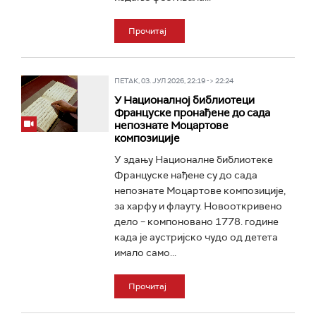
Прочитај
ПЕТАК, 03. ЈУЛ 2026, 22:19 -> 22:24
У Националној библиотеци
Француске пронађене до сада
непознате Моцартове
композиције
У здању Националне библиотеке
Француске нађене су до сада
непознате Моцартове композиције,
за харфу и флауту. Новооткривено
дело – компоновано 1778. године
када је аустријско чудо од детета
имало само...
Прочитај