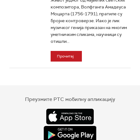
Живот једног од највећих светских
композитора, Волфганга Амадеуса
Моцарта (1756-1791), пратиле су
бројне контроверзе. Иако је лик
музичког генија приказан на многим
уметничким сликама, научници су
отишли...
Прочитај
Преузмите РТС мобилну апликацију