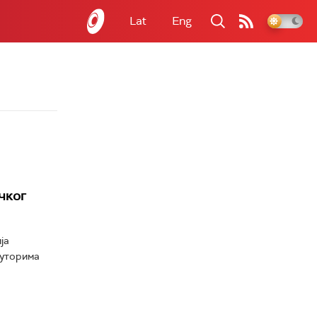
Lat
Eng
чког
ја
ауторима