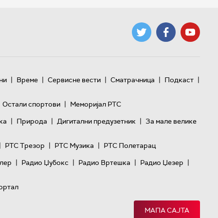
|
|
|
|
|
ни
Време
Сервисне вести
Сматрачница
Подкаст
|
Остали спортови
Меморијал РТС
|
|
|
ка
Природа
Дигитални предузетник
За мале велике
|
|
|
РТС Трезор
РТС Музика
РТС Полетарац
|
|
|
|
лер
Радио Џубокс
Радио Вртешка
Радио Џезер
ортал
МАПА САЈТА