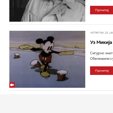
Прочитај
ЧЕТВРТАК, 23. ЈАН 
Уз Микија 
Сигурно знат
Обележили су
Прочитај