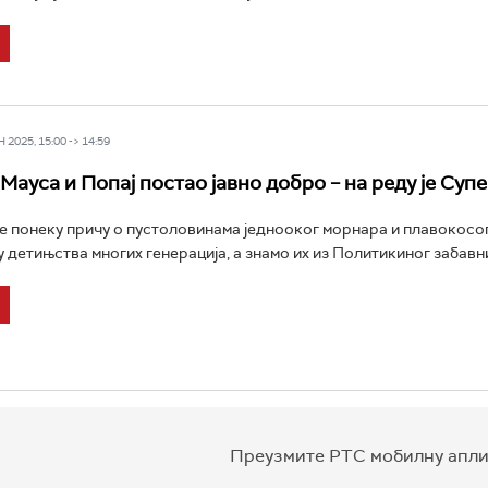
2025, 15:00 -> 14:59
Мауса и Попај постао јавно добро – на реду је Суп
е понеку причу о пустоловинама једнооког морнара и плавокосо
 детињства многих генерација, а знамо их из Политикиног забавни
Преузмите РТС мобилну апли