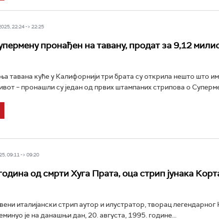
25, 22:24 -> 22:25
упермену пронађен на тавану, продат за 9,12 мили
а тавана куће у Калифорнији три брата су открила нешто што им 
вот – пронашли су један од првих штампаних стрипова о Супермен
5, 09:11 -> 09:20
година од смрти Хуга Прата, оца стрип јунака Корт
увени италијански стрип аутор и илустратор, творац легендарног
минуо је на данашњи дан, 20. августа, 1995. године...