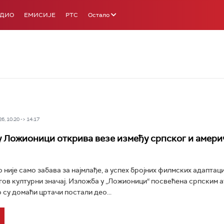
АДИО
ЕМИСИЈЕ
РТС
Остало
6, 10:20 -> 14:17
 Ложионици открива везе између српског и амери
 није само забава за најмлађе, а успех бројних филмских адаптаци
гов културни значај. Изложба у „Ложионици“ посвећена српским 
 су домаћи цртачи постали део...