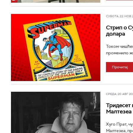
СУБОТА, 22. НОВ 20
Стрип о С
долара
Током чишћењ
променило жи
Прочитај
СРЕДА, 20. АВГ 202
Тридесет 
Малтезеа
Хуго Прат, ч
Малтезеа, пре