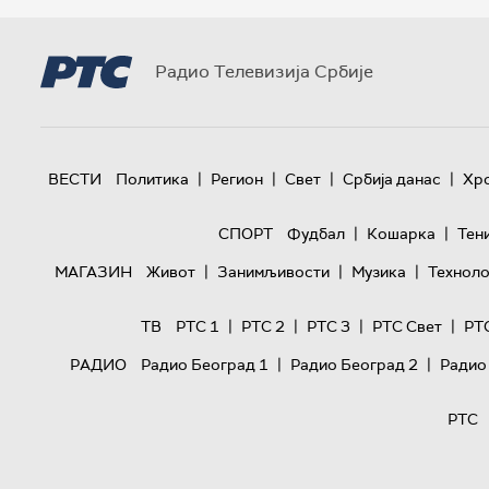
Радио Телевизија Србије
|
|
|
|
ВЕСТИ
Политика
Регион
Свет
Србија данас
Хр
|
|
СПОРТ
Фудбал
Кошарка
Тен
|
|
|
МАГАЗИН
Живот
Занимљивости
Музика
Техноло
|
|
|
|
ТВ
РТС 1
РТС 2
РТС 3
РТС Свет
РТ
|
|
РАДИО
Радио Београд 1
Радио Београд 2
Радио
РТС