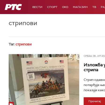
РТС
ВЕСТИ
СПОРТ
OKO
МАГАЗИН
ТВ
Р
стрипови
Таг:
стрипови
СРЕДА, 08. ЈУЛ 202
Изложба у
стрипа
Стрип одавно
потврђује ње
показује како
Прочитај