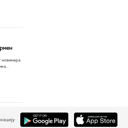
ермен
г новинара.
ка...
кацију