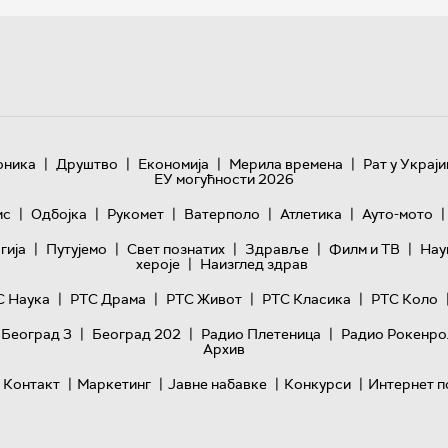
|
|
|
|
оника
Друштво
Економија
Мерила времена
Рат у Украји
ЕУ могућности 2026
|
|
|
|
|
|
ис
Одбојка
Рукомет
Ватерполо
Атлетика
Ауто-мото
|
|
|
|
|
гијa
Путујемо
Свет познатих
Здравље
Филм и ТВ
Нау
|
хероје
Наизглед здрав
|
|
|
|
С Наука
РТС Драма
РТС Живот
РТС Класика
РТС Коло
|
|
|
 Београд 3
Београд 202
Радио Плетеница
Радио Рокенро
Архив
|
|
|
|
Контакт
Маркетинг
Јавне набавке
Конкурси
Интернет п