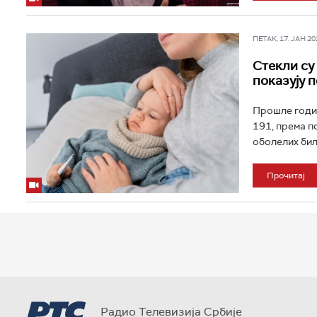
ПЕТАК, 17. ЈАН 202
Стекли су
показују 
Прошле годин
191, према п
оболелих било
Прочитај
Радио Телевизија Србије