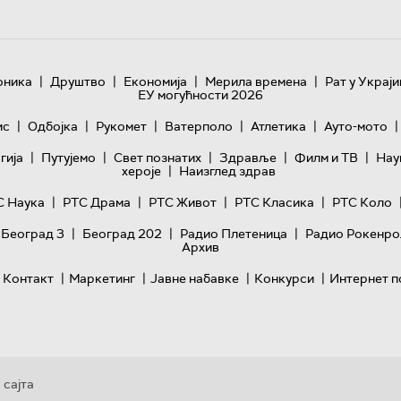
|
|
|
|
оника
Друштво
Економија
Мерила времена
Рат у Украји
ЕУ могућности 2026
|
|
|
|
|
|
ис
Одбојка
Рукомет
Ватерполо
Атлетика
Ауто-мото
|
|
|
|
|
гијa
Путујемо
Свет познатих
Здравље
Филм и ТВ
Нау
|
хероје
Наизглед здрав
|
|
|
|
С Наука
РТС Драма
РТС Живот
РТС Класика
РТС Коло
|
|
|
 Београд 3
Београд 202
Радио Плетеница
Радио Рокенро
Архив
|
|
|
|
Контакт
Маркетинг
Јавне набавке
Конкурси
Интернет п
 сајта