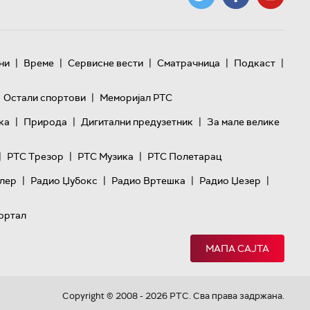
|
|
|
|
|
ни
Време
Сервисне вести
Сматрачница
Подкаст
|
Остали спортови
Меморијал РТС
|
|
|
ка
Природа
Дигитални предузетник
За мале велике
|
|
|
РТС Трезор
РТС Музика
РТС Полетарац
|
|
|
|
лер
Радио Џубокс
Радио Вртешка
Радио Џезер
ортал
МАПА САЈТА
Copyright © 2008 - 2026 РТС. Сва права задржана.