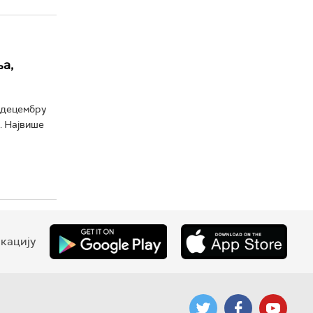
а,
у децембру
. Највише
кацију