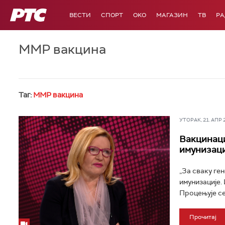
РТС
ВЕСТИ
СПОРТ
OKO
МАГАЗИН
ТВ
Р
ММР вакцина
Таг:
ММР вакцина
УТОРАК, 21. АПР 20
Вакцинаци
имунизаци
„За сваку ге
имунизације. 
Процењује се 
Прочитај