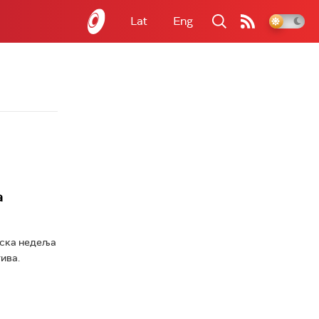
Lat
Eng
а
пска недеља
ива.