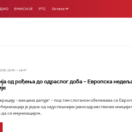
АДИО
ЕМИСИЈЕ
РТС
Остало
26, 18:45 -> 18:47
ја од рођења до одраслог доба – Европска недељ
је
нерацију – вакцина делује" – под тим слоганом обележава се Евро
Имунизација је једна од најуспешнијих јавноздравствених иницијат
да се имунизацијом...