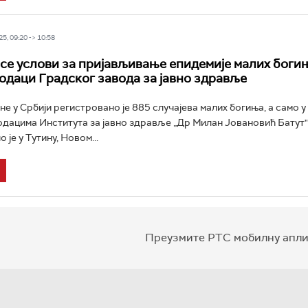
5, 09:20 -> 10:58
 се услови за пријављивање епидемије малих богињ
подаци Градског завода за јавно здравље
е у Србији регистровано је 885 случајева малих богиња, а само 
одацима Института за јавно здравље „Др Милан Јовановић Батут"
 је у Тутину, Новом...
Преузмите РТС мобилну апли