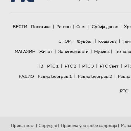
|
|
|
|
ВЕСТИ
Политика
Регион
Свет
Србија данас
Хр
|
|
СПОРТ
Фудбал
Кошарка
Тен
|
|
|
МАГАЗИН
Живот
Занимљивости
Музика
Техноло
|
|
|
|
ТВ
РТС 1
РТС 2
РТС 3
РТС Свет
РТ
|
|
РАДИО
Радио Београд 1
Радио Београд 2
Радио
РТС
Приватност
Copyright
Правила употребе садржаја
Мапа
|
|
|