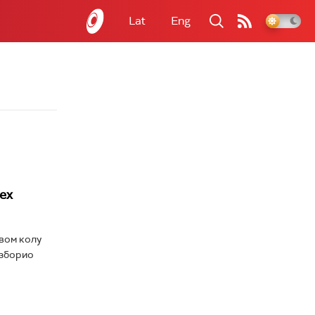
Lat
Eng
ех
рвом колу
изборио