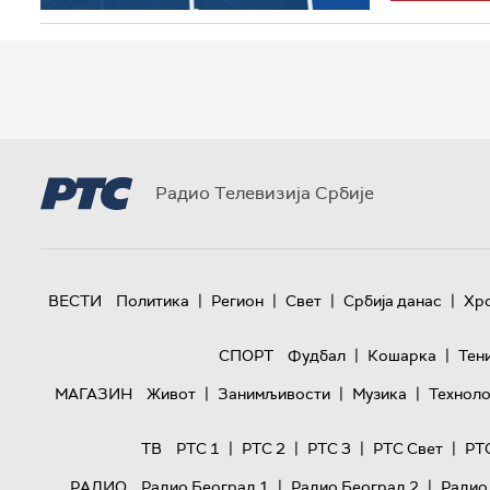
Радио Телевизија Србије
|
|
|
|
ВЕСТИ
Политика
Регион
Свет
Србија данас
Хр
|
|
СПОРТ
Фудбал
Кошарка
Тен
|
|
|
МАГАЗИН
Живот
Занимљивости
Музика
Техноло
|
|
|
|
ТВ
РТС 1
РТС 2
РТС 3
РТС Свет
РТ
|
|
РАДИО
Радио Београд 1
Радио Београд 2
Радио