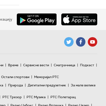
кацију
|
|
|
|
|
ни
Време
Сервисне вести
Сматрачница
Подкаст
|
Остали спортови
Меморијал РТС
|
|
|
ка
Природа
Дигитални предузетник
За мале велике
|
|
|
РТС Трезор
РТС Музика
РТС Полетарац
|
|
|
|
лер
Радио Џубокс
Радио Вртешка
Радио Џезер