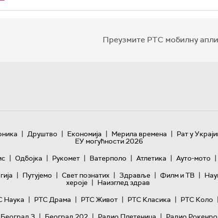
Преузмите РТС мобилну апли
|
|
|
|
оника
Друштво
Економија
Мерила времена
Рат у Украји
ЕУ могућности 2026
|
|
|
|
|
|
ис
Одбојка
Рукомет
Ватерполо
Атлетика
Ауто-мото
|
|
|
|
|
гијa
Путујемо
Свет познатих
Здравље
Филм и ТВ
Нау
|
хероје
Наизглед здрав
|
|
|
|
С Наука
РТС Драма
РТС Живот
РТС Класика
РТС Коло
|
|
|
 Београд 3
Београд 202
Радио Плетеница
Радио Рокенро