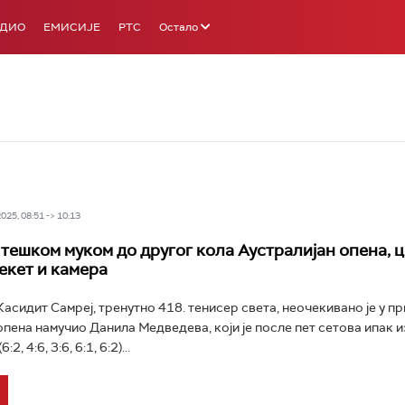
АДИО
ЕМИСИЈЕ
РТС
Остало
25, 08:51 -> 10:13
тешком муком до другог кола Аустралијан опена, ц
екет и камера
Касидит Самреј, тренутно 418. тенисер света, неочекивано је у п
опена намучио Данила Медведева, који је после пет сетова ипак 
:2, 4:6, 3:6, 6:1, 6:2)...