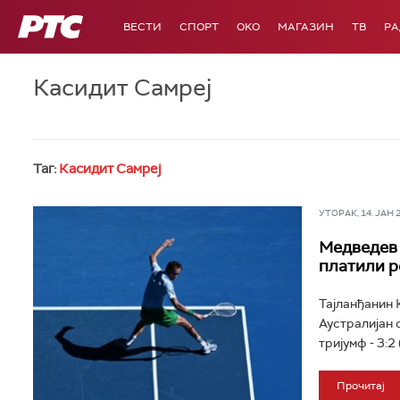
РТС
ВЕСТИ
СПОРТ
OKO
МАГАЗИН
ТВ
Р
Касидит Самреј
Таг:
Касидит Самреј
УТОРАК, 14. ЈАН 20
Медведев 
платили р
Тајланђанин 
Аустралијан 
тријумф - 3:2 (6
Прочитај