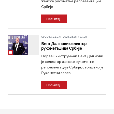
женске рукометне репрезентације
Србије...
Прочитај
СУБОТА, 11. ЈАН 2025, 16:36 -> 17:08
Бент Дал нови селектор
рукометашица Србије
Норвешки стручњак Бент Дал нови
је селектор женске рукометне
репрезентације Србије, саопштио је
Рукометни савез...
Прочитај