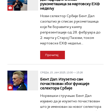
рукометашица за мартовску ЕХФ
недељу
Нови селектор Србије Бент Дал
саопштио је списак рукометашица
које ће боравити у кампу
репрезентације од 28. фебруара до
2. марта у Старој Пазови, током
мартовске ЕХФ недеље...
Прочитај
СРЕДА, 15. ЈАН 2025, 13:30 -> 15:26
Бент Дал: Изузетно сам
почаствован због функције
селектора Србије
Норвешки стручњак Бент Дал
изјавио да је изузетно почаствован
што је именован за новог селектора