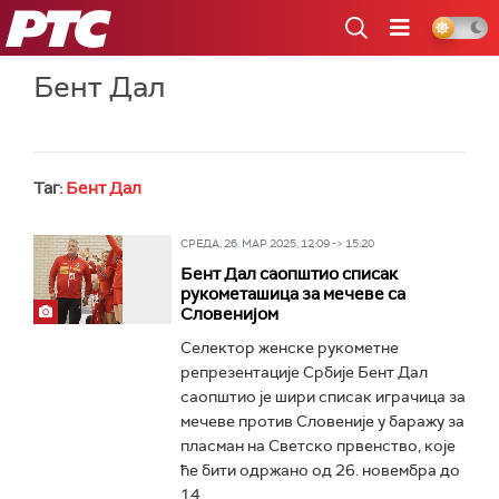
РТС
Бент Дал
Таг:
Бент Дал
СРЕДА, 26. МАР 2025, 12:09 -> 15:20
Бент Дал саопштио списак
рукометашица за мечеве са
Словенијом
Селектор женске рукометне
репрезентације Србије Бент Дал
саопштио је шири списак играчица за
мечеве против Словеније у баражу за
пласман на Светско првенство, које
ће бити одржано од 26. новембра до
14...