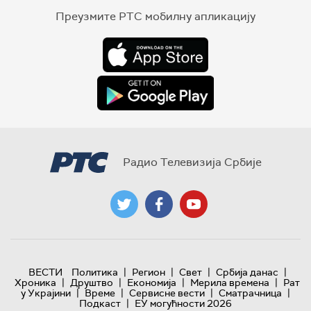
Преузмите РТС мобилну апликацију
Радио Телевизија Србије
|
|
|
|
ВЕСТИ
Политика
Регион
Свет
Србија данас
|
|
|
|
Хроника
Друштво
Економија
Мерила времена
Рат
|
|
|
|
у Украјини
Време
Сервисне вести
Сматрачница
|
Подкаст
ЕУ могућности 2026