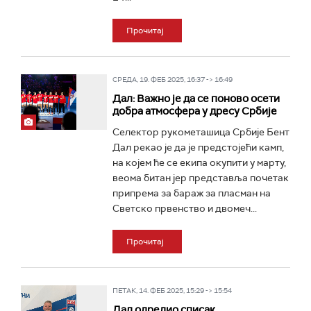
Прочитај
СРЕДА, 19. ФЕБ 2025, 16:37 -> 16:49
Дал: Важно је да се поново осети
добра атмосфера у дресу Србије
Селектор рукометашица Србије Бент
Дал рекао је да је предстојећи камп,
на којем ће се екипа окупити у марту,
веома битан јер представља почетак
припрема за бараж за пласман на
Светско првенство и двомеч...
Прочитај
ПЕТАК, 14. ФЕБ 2025, 15:29 -> 15:54
Дал одредио списак