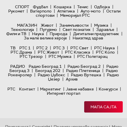
|
|
|
|
СПОРТ
Фудбал
Кошарка
Тенис
Одбојка
|
|
|
|
Рукомет
Ватерполо
Атлетика
Ауто-мото
Остали
|
спортови
Меморијал РТС
|
|
|
МАГАЗИН
Живот
Занимљивости
Музика
|
|
|
|
Технологијa
Путујемо
Свет познатих
Здравље
|
|
|
|
Филм и ТВ
Наука
Природа
Дигитални предузетник
|
За мале велике хероје
Наизглед здрав
|
|
|
|
|
ТВ
РТС 1
РТС 2
РТС 3
РТС Свет
РТС Наука
|
|
|
|
РТС Драма
РТС Живот
РТС Класика
РТС Коло
|
|
РТС Трезор
РТС Музика
РТС Полетарац
|
|
РАДИО
Радио Београд 1
Радио Београд 2
Радио
|
|
|
Београд 3
Београд 202
Радио Плетеница
Радио
|
|
|
Рокенролер
Радио Џубокс
Радио Вртешка
Радио
|
Џезер
Архив
|
|
|
|
РТС
Контакт
Маркетинг
Јавне набавке
Конкурси
Интернет портал
МАПА САЈТА
Приватност
Copyright
Правила употребе садржаја
Мапа
|
|
|