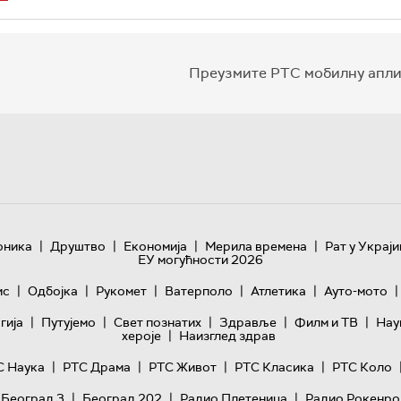
Преузмите РТС мобилну апли
|
|
|
|
оника
Друштво
Економија
Мерила времена
Рат у Украји
ЕУ могућности 2026
|
|
|
|
|
|
ис
Одбојка
Рукомет
Ватерполо
Атлетика
Ауто-мото
|
|
|
|
|
гијa
Путујемо
Свет познатих
Здравље
Филм и ТВ
Нау
|
хероје
Наизглед здрав
|
|
|
|
С Наука
РТС Драма
РТС Живот
РТС Класика
РТС Коло
|
|
|
 Београд 3
Београд 202
Радио Плетеница
Радио Рокенро