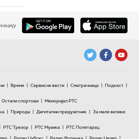
кацију
|
|
|
|
|
ни
Време
Сервисне вести
Сматрачница
Подкаст
|
Остали спортови
Меморијал РТС
|
|
|
ка
Природа
Дигитални предузетник
За мале велике
|
|
|
РТС Трезор
РТС Музика
РТС Полетарац
|
|
|
|
лер
Радио Џубокс
Радио Вртешка
Радио Џезер