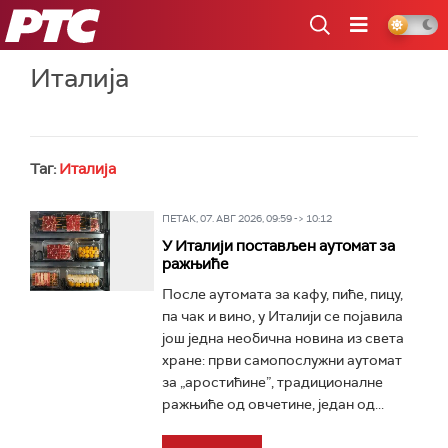
РТС
Италија
Таг:
Италија
ПЕТАК, 07. АВГ 2026, 09:59 -> 10:12
У Италији постављен аутомат за
ражњиће
После аутомата за кафу, пиће, пицу,
па чак и вино, у Италији се појавила
још једна необична новина из света
хране: први самопослужни аутомат
за „аростићине”, традиционалне
ражњиће од овчетине, један од...