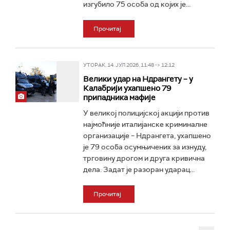
изгубило 75 особа од којих је...
Прочитај
УТОРАК, 14. ЈУЛ 2026, 11:48 -> 12:12
Велики удар на Ндрангету – у
Калабрији ухапшено 79
припадника мафије
У великој полицијској акцији против
најмоћније италијанске криминалне
организације – Ндрангета, ухапшено
је 79 особа осумњичених за изнуду,
трговину дрогом и друга кривична
дела. Задат је разоран ударац...
Прочитај