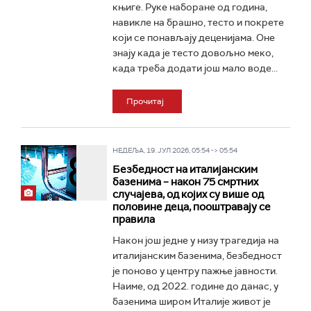
књиге. Руке наборане од година,
навикле на брашно, тесто и покрете
који се понављају деценијама. Оне
знају када је тесто довољно меко,
када треба додати још мало воде...
Прочитај
НЕДЕЉА, 19. ЈУЛ 2026, 05:54 -> 05:54
Безбедност на италијанским
базенима – након 75 смртних
случајева, од којих су више од
половине деца, пооштравају се
правила
Након још једне у низу трагедија на
италијанским базенима, безбедност
је поново у центру пажње јавности.
Наиме, од 2022. године до данас, у
базенима широм Италије живот је