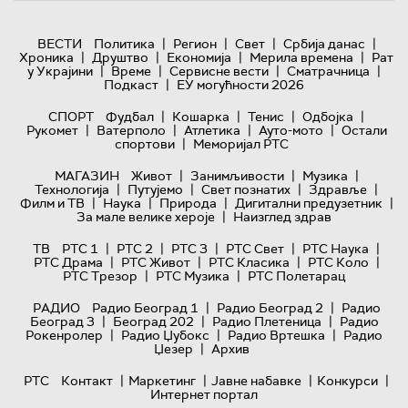
|
|
|
|
ВЕСТИ
Политика
Регион
Свет
Србија данас
|
|
|
|
Хроника
Друштво
Економија
Мерила времена
Рат
|
|
|
|
у Украјини
Време
Сервисне вести
Сматрачница
|
Подкаст
ЕУ могућности 2026
|
|
|
|
СПОРТ
Фудбал
Кошарка
Тенис
Одбојка
|
|
|
|
Рукомет
Ватерполо
Атлетика
Ауто-мото
Остали
|
спортови
Меморијал РТС
|
|
|
МАГАЗИН
Живот
Занимљивости
Музика
|
|
|
|
Технологијa
Путујемо
Свет познатих
Здравље
|
|
|
|
Филм и ТВ
Наука
Природа
Дигитални предузетник
|
За мале велике хероје
Наизглед здрав
|
|
|
|
|
ТВ
РТС 1
РТС 2
РТС 3
РТС Свет
РТС Наука
|
|
|
|
РТС Драма
РТС Живот
РТС Класика
РТС Коло
|
|
РТС Трезор
РТС Музика
РТС Полетарац
|
|
РАДИО
Радио Београд 1
Радио Београд 2
Радио
|
|
|
Београд 3
Београд 202
Радио Плетеница
Радио
|
|
|
Рокенролер
Радио Џубокс
Радио Вртешка
Радио
|
Џезер
Архив
|
|
|
|
РТС
Контакт
Маркетинг
Јавне набавке
Конкурси
Интернет портал