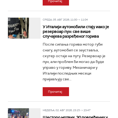
Прочитај
СРЕДА, 05. АВГ 2026, 11:00 -> 11:04
У Италији аутомобили стају иако је
резервоар пун: све више
случајева разређеног горива
После сипања горива мотор губи
снагу, аутомобил се зауставља,
скутер остаје на путу. Резервоар је
пун, али проблем би могао да буде
управо у гориву. Механичари у
Италији последњих месеци
пријављују све...
Прочитај
НЕДЕЉА, 02. АВГ 2026, 23:15 -> 23:47
Шесторо мртвих, 30 повређених у