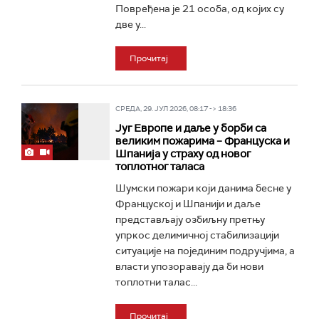
Повређена је 21 особа, од којих су
две у...
Прочитај
СРЕДА, 29. ЈУЛ 2026, 08:17 -> 18:36
Југ Европе и даље у борби са
великим пожарима – Француска и
Шпанија у страху од новог
топлотног таласа
Шумски пожари који данима бесне у
Француској и Шпанији и даље
представљају озбиљну претњу
упркос делимичној стабилизацији
ситуације на појединим подручјима, а
власти упозоравају да би нови
топлотни талас...
Прочитај