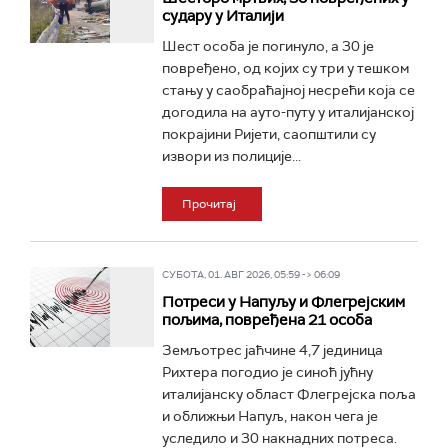
судару у Италији
Шест особа је погинуло, а 30 је
повређено, од којих су три у тешком
стању у саобраћајној несрећи која се
догодила на ауто-путу у италијанској
покрајини Ријети, саопштили су
извори из полиције...
Прочитај
СУБОТА, 01. АВГ 2026, 05:59 -> 06:09
Потреси у Напуљу и Флегрејским
пољима, повређена 21 особа
Земљотрес јаћчине 4,7 јединица
Рихтера погодио је синоћ јућну
италијанску област Флегрејска поља
и оближњи Напуљ, након чега је
уследило и 30 накнадних потреса.