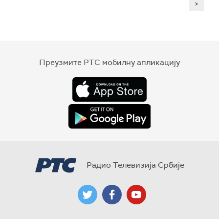
>
Преузмите РТС мобилну апликацију
Радио Телевизија Србије