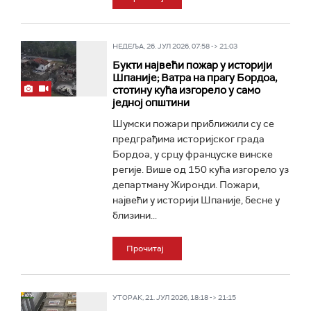
НЕДЕЉА, 26. ЈУЛ 2026, 07:58 -> 21:03
Букти највећи пожар у историји
Шпаније; Ватра на прагу Бордоа,
стотину кућа изгорело у само
једној општини
Шумски пожари приближили су се
предграђима историјског града
Бордоа, у срцу француске винске
регије. Више од 150 кућа изгорело уз
департману Жиронди. Пожари,
највећи у историји Шпаније, бесне у
близини...
Прочитај
УТОРАК, 21. ЈУЛ 2026, 18:18 -> 21:15