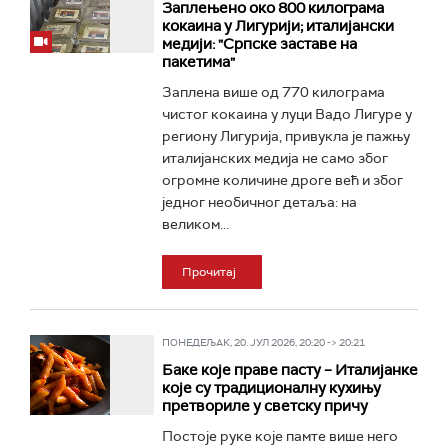
Заплењено око 800 килограма
кокаина у Лигурији; италијански
медији: "Српске заставе на
пакетима"
Заплена више од 770 килограма
чистог кокаина у луци Вадо Лигуре у
региону Лигурија, привукла је пажњу
италијанских медија не само због
огромне количине дроге већ и због
једног необичног детаља: на
великом...
Прочитај
ПОНЕДЕЉАК, 20. ЈУЛ 2026, 20:20 -> 20:21
Баке које праве пасту – Италијанке
које су традиционалну кухињу
претвориле у светску причу
Постоје руке које памте више него