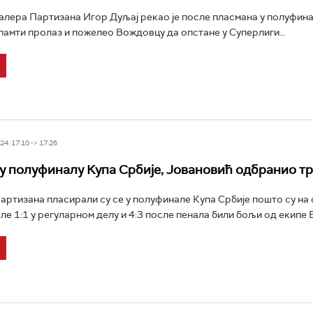
лера Партизана Игор Дуљај рекао је после пласмана у полуфин
 памти пролаз и пожелео Вождовцу да опстане у Суперлиги...
4, 17:10 -> 17:26
у полуфиналу Купа Србије, Јовановић одбранио т
ртизана пласирали су се у полуфинале Купа Србије пошто су на
ле 1:1 у регуларном делу и 4:3 после пенала били бољи од екипе 