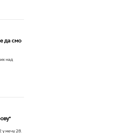
е да смо
их над
ову"
 у мечу 28.