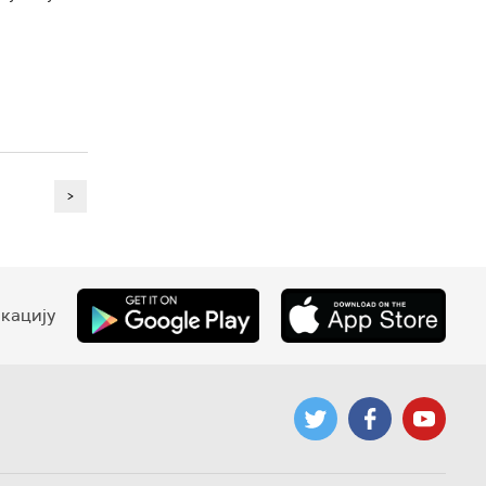
>
кацију