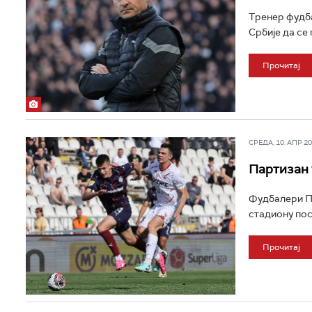
Тренер фудба
Србије да се
Прочитај
СРЕДА, 10. АПР 202
Партизан 
Фудбалери Па
стадиону пос
Прочитај