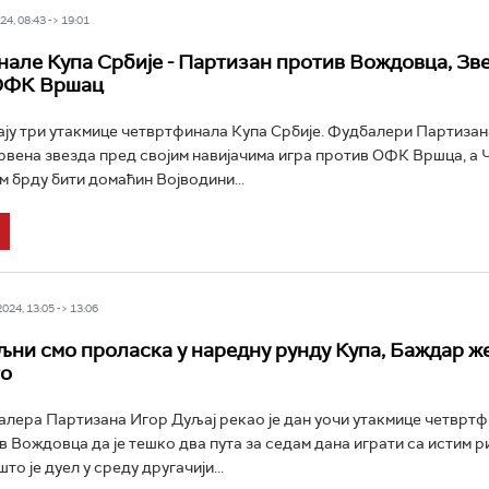
4, 08:43 -> 19:01
але Купа Србије - Партизан против Вождовца, Зв
 ОФК Вршац
ају три утакмице четвртфинала Купа Србије. Фудбалери Партизан
вена звезда пред својим навијачима игра против ОФК Вршца, а
м брду бити домаћин Војводини...
24, 13:05 -> 13:06
љни смо проласка у наредну рунду Купа, Баждар ж
то
лера Партизана Игор Дуљај рекао је дан уочи утакмице четвртф
в Вождовца да је тешко два пута за седам дана играти са истим р
то је дуел у среду другачији...