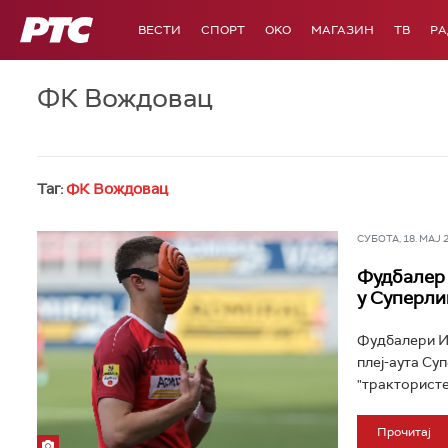
РТС
ВЕСТИ
СПОРТ
OKO
МАГАЗИН
ТВ
Р
ФК Вождовац
Таг:
ФК Вождовац
СУБОТА, 18. МАЈ 20
Фудбалер 
у Суперли
Фудбалери ИМ
плеј-аута Су
"трактористе
Прочитај