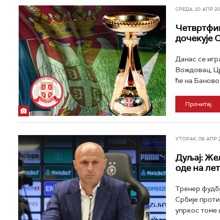
СРЕДА, 10. АПР 202
Четвртфин
дочекује
Данас се игр
Вождовац, Цр
ће на Баново
Прочитај
УТОРАК, 09. АПР 20
Дуљај: Же
оде на ле
Тренер фудба
Србије проти
упркос томе ш