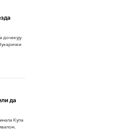
езда
а дочекују
 Чукарички
ели да
инала Купа
ивалом,