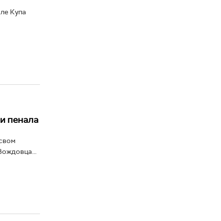
але Купа
ри пенала
 свом
Вождовца...