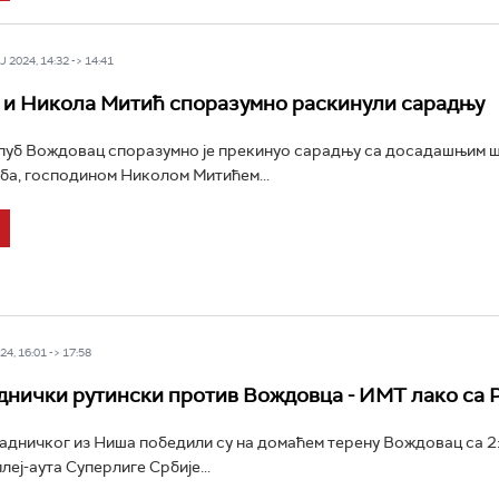
 2024, 14:32 -> 14:41
и Никола Митић споразумно раскинули сарадњу
луб Вождовац споразумно је прекинуо сарадњу са досадашњим 
ба, господином Николом Митићем...
4, 16:01 -> 17:58
нички рутински против Вождовца - ИМТ лако са 
дничког из Ниша победили су на домаћем терену Вождовац са 2:
леј-аута Суперлиге Србије...