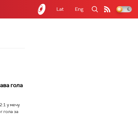
Lat
Eng
ава гола
:1 у мечу
г гола за