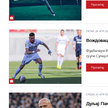
Прочитај
ПЕТАК, 26. АПР 202
Вождовац 
Фудбалери Во
групе Суперл
Прочитај
СРЕДА, 10. АПР 202
Дуљај: Па