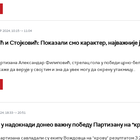
 2024, 10:15 -> 11:04
 и Стојковић: Показали смо карактер, најважније ј
тизана Александар Филиповић, стрелац гола у победи црно-бел
же да верује у свој тим и зна да увек могу да окрену утакмицу...
4, 18:33 -> 20:51
 у надокнади донео важну победу Партизану на "кр
ртизана савладали су екипу Вождовца на "крову" резултатом 3:2