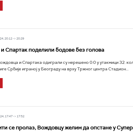
4, 20:12 -> 20:29
и Спартак поделили бодове без голова
ждовца и Спартака одиграли су нерешено 0:0 у утакмици 32. кол
иге Србије играној у Београду на врху Тржног центра Стадион...
4, 17:47 -> 17:52
мти се пролаз, Вождовцу желим да опстане у Супе