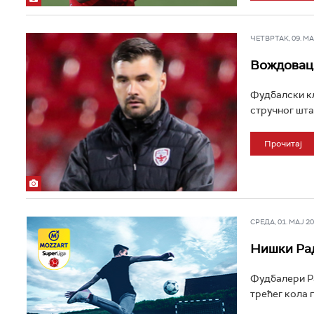
ЧЕТВРТАК, 09. МАЈ
Вождовац 
Фудбалски к
стручног шта
Прочитај
СРЕДА, 01. МАЈ 202
Нишки Рад
Фудбалери Ра
трећег кола п