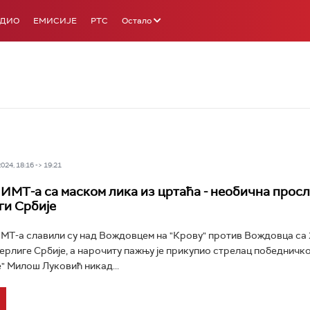
АДИО
ЕМИСИЈЕ
РТС
Остало
24, 18:16 -> 19:21
ИМТ-а са маском лика из цртаћа - необична просл
ги Србије
Т-а славили су над Вождовцем на "Крову" против Вождовца са 2
перлиге Србије, а нарочиту пажњу је прикупио стрелац победничко
" Милош Луковић никад...