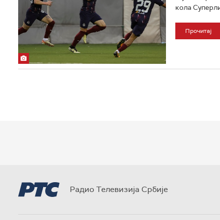
кола Суперлиг
Прочитај
Радио Телевизија Србије