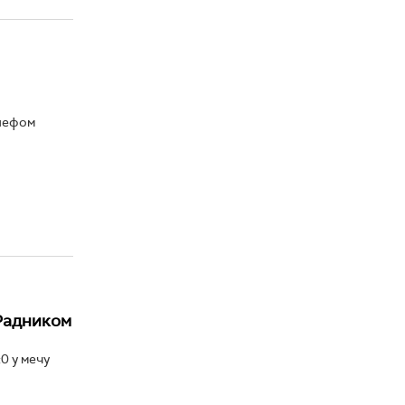
шефом
Радником
0 у мечу