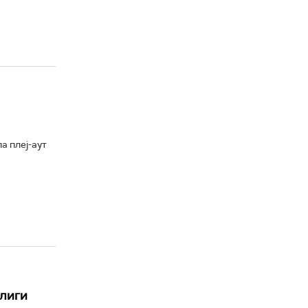
а плеј-аут
рлиги