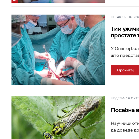
ПЕТАК, 07. НОВ 202
Тим ужичк
простате 
У Општој бол
што представ
Прочитај
НЕДЕЉА, 19. ОКТ 2
Посебна в
Научници отк
да доведе до