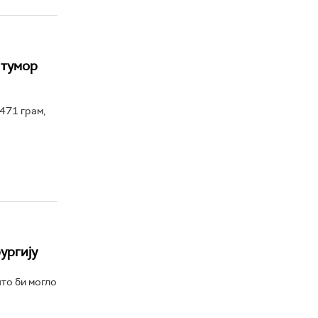
 тумор
471 грам,
ургију
што би могло