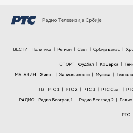
Радио Телевизија Србије
|
|
|
|
ВЕСТИ
Политика
Регион
Свет
Србија данас
Хр
|
|
СПОРТ
Фудбал
Кошарка
Тен
|
|
|
МАГАЗИН
Живот
Занимљивости
Музика
Техноло
|
|
|
|
ТВ
РТС 1
РТС 2
РТС 3
РТС Свет
РТ
|
|
РАДИО
Радио Београд 1
Радио Београд 2
Радио
РТС