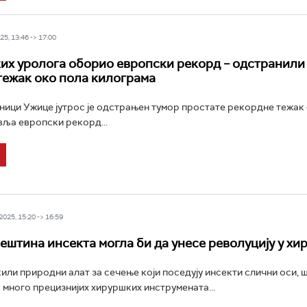
5, 13:46 -> 17:00
их уролога оборио европски рекорд – одстранили
тежак око пола килограма
ници Ужице јутрос је одстрањен тумор простате рекордне тежак 
ља европски рекорд...
025, 15:20 -> 16:59
ештина инсекта могла би да унесе револуцију у хир
или природни алат за сечење који поседују инсекти слични оси, 
 много прецизнијих хируршких инструмената...