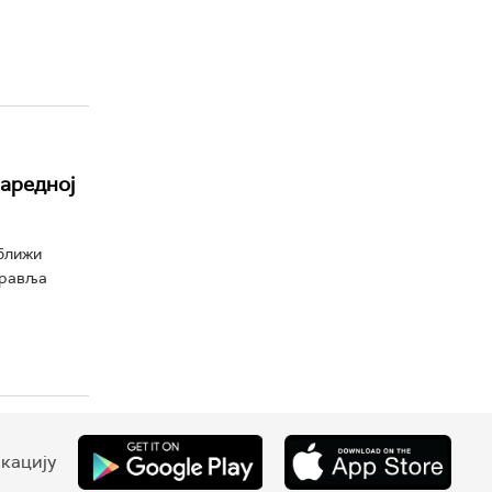
наредној
 ближи
правља
кацију