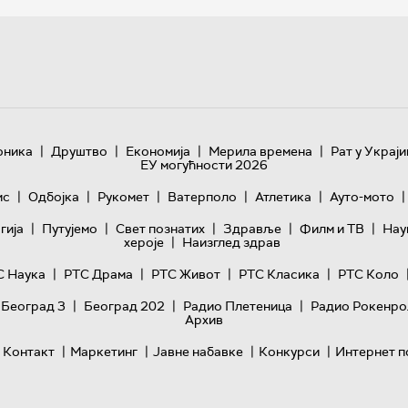
|
|
|
|
оника
Друштво
Економија
Мерила времена
Рат у Украји
ЕУ могућности 2026
|
|
|
|
|
|
ис
Одбојка
Рукомет
Ватерполо
Атлетика
Ауто-мото
|
|
|
|
|
гијa
Путујемо
Свет познатих
Здравље
Филм и ТВ
Нау
|
хероје
Наизглед здрав
|
|
|
|
С Наука
РТС Драма
РТС Живот
РТС Класика
РТС Коло
|
|
|
 Београд 3
Београд 202
Радио Плетеница
Радио Рокенро
Архив
|
|
|
|
Контакт
Маркетинг
Јавне набавке
Конкурси
Интернет п