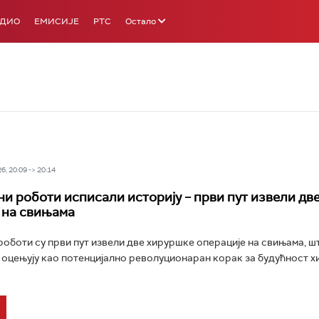
АДИО
ЕМИСИЈЕ
РТС
Остало
6, 20:09 -> 20:14
и роботи исписали историју – први пут извели дв
 на свињама
оботи су први пут извели две хируршке операције на свињама, ш
оцењују као потенцијално револуционаран корак за будућност 