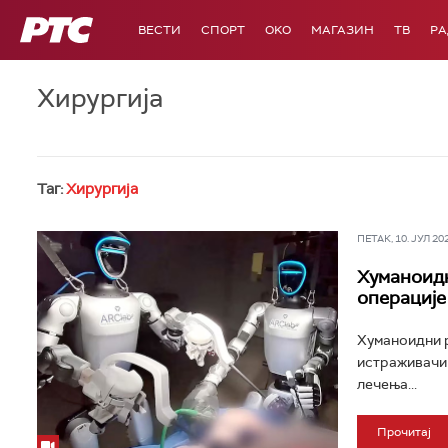
РТС
ВЕСТИ
СПОРТ
OKO
МАГАЗИН
ТВ
Р
Хирургија
Таг:
Хирургија
ПЕТАК, 10. ЈУЛ 202
Хуманоидн
операције
Хуманоидни р
истраживачи 
лечења...
Прочитај