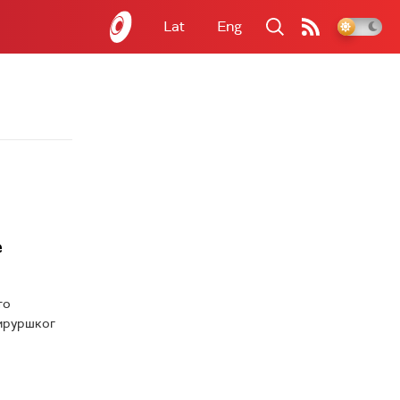
Lat
Eng
е
то
хируршког