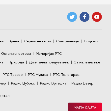
|
|
|
|
|
ни
Време
Сервисне вести
Сматрачница
Подкаст
|
Остали спортови
Меморијал РТС
|
|
|
ка
Природа
Дигитални предузетник
За мале велике
|
|
|
РТС Трезор
РТС Музика
РТС Полетарац
|
|
|
|
лер
Радио Џубокс
Радио Вртешка
Радио Џезер
ортал
МАПА САЈТА