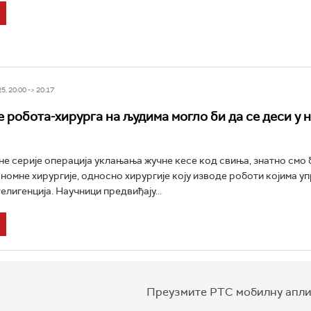
5, 20:00 -> 20:17
 робота-хирурга на људима могло би да се деси у 
е серије операција уклањања жучне кесе код свиња, знатно смо
номне хирургије, односно хирургије коју изводе роботи којима у
елигенција. Научници предвиђају...
Преузмите РТС мобилну апли