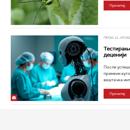
Прочитај
ПЕТАК, 11. ЈУЛ 202
Тестирање
деценији
После успешн
примени ауто
вештачка инт
Прочитај