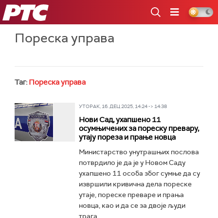
РТС
Пореска управа
Таг:
Пореска управа
УТОРАК, 16. ДЕЦ 2025, 14:24 -> 14:38
Нови Сад, ухапшено 11
осумњичених за пореску превару,
утају пореза и прање новца
Министарство унутрашњих послова
потврдило је да је у Новом Саду
ухапшено 11 особа због сумње да су
извршили кривична дела пореске
утаје, пореске преваре и прања
новца, као и да се за двоје људи
трага...