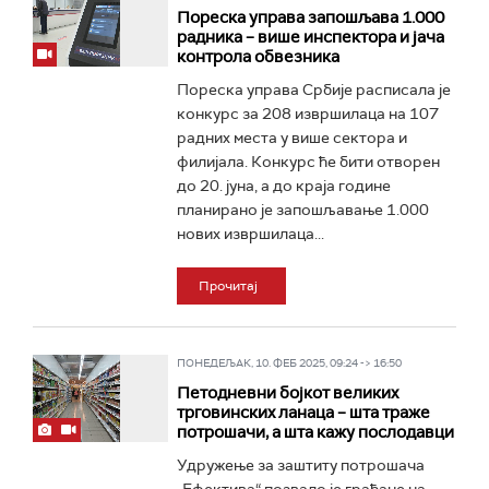
Пореска управа запошљава 1.000
радника – више инспектора и јача
контрола обвезника
Пореска управа Србије расписала је
конкурс за 208 извршилаца на 107
радних места у више сектора и
филијала. Конкурс ће бити отворен
до 20. јуна, а до краја године
планирано је запошљавање 1.000
нових извршилаца...
Прочитај
ПОНЕДЕЉАК, 10. ФЕБ 2025, 09:24 -> 16:50
Петодневни бојкот великих
трговинских ланаца – шта траже
потрошачи, а шта кажу послодавци
Удружење за заштиту потрошача