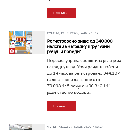
Прочитај
СУБОТА, 12. ЈУЛ 2025, 14:46 -> 15:19
Регистровано више од 340.000
налога за наградну игру "Узми
рачун и победи"
Пореска управа саопштила је да је за
наградну игру "Узми рачун и победи"
до 14 часова регистровано 344.137
налога, као и да је послато
79.098.445 рачуна и 96.342.141
јединствених кодова...
Прочитај
ЧЕТВРТАК, 12. ЈУН 2025, 08:00 -> 08:17