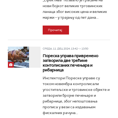
„Ефектива“ позвало је грађане на
нови бојкот великих трговинских
ланаца због високих цена и великих
маржи – у трајању од пет дана...
Прочитај
СРЕДА, 11. ДЕЦ 2024, 13:42 -> 13:50
Пореска управа привремено
затворила две трећине
контолисаних печењара и
рибарница
Инспектори Пореске управе су
током новембра контролисали
угоститељске и трговинске објекте и
затворили бројне печењаре и
рибарнице, због непоштовања
прописа у вези са издавањем
фискалних рачуна...