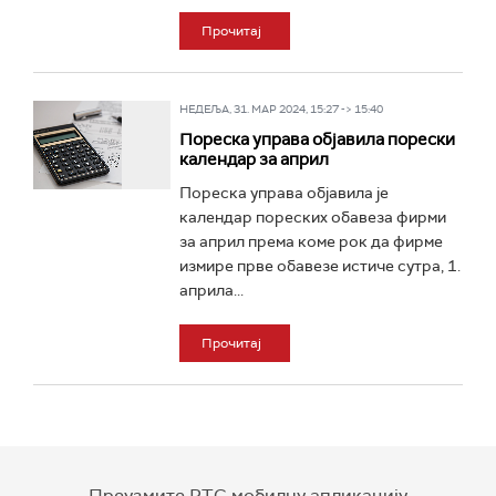
Прочитај
НЕДЕЉА, 31. МАР 2024, 15:27 -> 15:40
Пореска управа објавила порески
календар за април
Пореска управа објавила је
календар пореских обавеза фирми
за април према коме рок да фирме
измире прве обавезе истиче сутра, 1.
априла...
Прочитај
Преузмите РТС мобилну апликацију