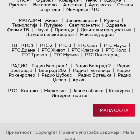
|
|
|
|
СПОРТ
Фудбал
Кошарка
Тенис
Одбојка
|
|
|
|
Рукомет
Ватерполо
Атлетика
Ауто-мото
Остали
|
спортови
Меморијал РТС
|
|
|
МАГАЗИН
Живот
Занимљивости
Музика
|
|
|
|
Технологијa
Путујемо
Свет познатих
Здравље
|
|
|
|
Филм и ТВ
Наука
Природа
Дигитални предузетник
|
За мале велике хероје
Наизглед здрав
|
|
|
|
|
ТВ
РТС 1
РТС 2
РТС 3
РТС Свет
РТС Наука
|
|
|
|
РТС Драма
РТС Живот
РТС Класика
РТС Коло
|
|
РТС Трезор
РТС Музика
РТС Полетарац
|
|
РАДИО
Радио Београд 1
Радио Београд 2
Радио
|
|
|
Београд 3
Београд 202
Радио Плетеница
Радио
|
|
|
Рокенролер
Радио Џубокс
Радио Вртешка
Радио
|
Џезер
Архив
|
|
|
|
РТС
Контакт
Маркетинг
Јавне набавке
Конкурси
Интернет портал
МАПА САЈТА
Приватност
Copyright
Правила употребе садржаја
Мапа
|
|
|
сајта