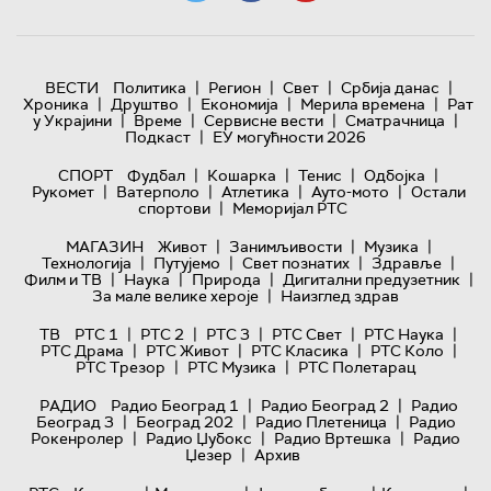
|
|
|
|
ВЕСТИ
Политика
Регион
Свет
Србија данас
|
|
|
|
Хроника
Друштво
Економија
Мерила времена
Рат
|
|
|
|
у Украјини
Време
Сервисне вести
Сматрачница
|
Подкаст
ЕУ могућности 2026
|
|
|
|
СПОРТ
Фудбал
Кошарка
Тенис
Одбојка
|
|
|
|
Рукомет
Ватерполо
Атлетика
Ауто-мото
Остали
|
спортови
Меморијал РТС
|
|
|
МАГАЗИН
Живот
Занимљивости
Музика
|
|
|
|
Технологијa
Путујемо
Свет познатих
Здравље
|
|
|
|
Филм и ТВ
Наука
Природа
Дигитални предузетник
|
За мале велике хероје
Наизглед здрав
|
|
|
|
|
ТВ
РТС 1
РТС 2
РТС 3
РТС Свет
РТС Наука
|
|
|
|
РТС Драма
РТС Живот
РТС Класика
РТС Коло
|
|
РТС Трезор
РТС Музика
РТС Полетарац
|
|
РАДИО
Радио Београд 1
Радио Београд 2
Радио
|
|
|
Београд 3
Београд 202
Радио Плетеница
Радио
|
|
|
Рокенролер
Радио Џубокс
Радио Вртешка
Радио
|
Џезер
Архив