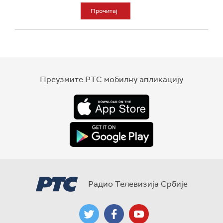
Прочитај
Преузмите РТС мобилну апликацију
Радио Телевизија Србије