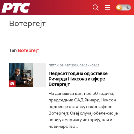
РТС
Вотергејт
Таг:
Вотергејт
ПЕТАК, 09. АВГ 2024, 09:12 -> 09:12
Педесет година од оставке
Ричарда Никсона и афере
Вотергејт
На данашњи дан, пре 50 година,
председник САД Ричард Никсон
поднео је оставку након афере
Вотергејт. Овај случај обележио је
новију америчку историју, али и
новинарство...