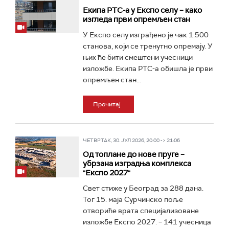
Екипа РТС-а у Експо селу – како
изгледа први опремљен стан
У Експо селу изграђено је чак 1.500
станова, који се тренутно опремају. У
њих ће бити смештени учесници
изложбе. Екипа РТС-а обишла је први
опремљен стан...
Прочитај
ЧЕТВРТАК, 30. ЈУЛ 2026, 20:00 -> 21:06
Од топлане до нове пруге –
убрзана изградња комплекса
"Експо 2027"
Свет стиже у Београд за 288 дана.
Тог 15. маја Сурчинско поље
отвориће врата специјализоване
изложбе Експо 2027. – 141 учесница