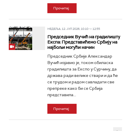
Прочитај
НЕДЕЉА, 12. ЈУЛ 2026, 10:10 -> 12:55
Председник Вучић на градилишту
Експа: Представићемо Србију на
најбољи могући начин
Председник Србије Александар
Вучић изјавио је, током обиласка
градилишта за Експо у Сурчину, да
држава ради велике ствари и да ће
се трудом и радом савладати све
препреке како би се Србија
представила...
Прочитај