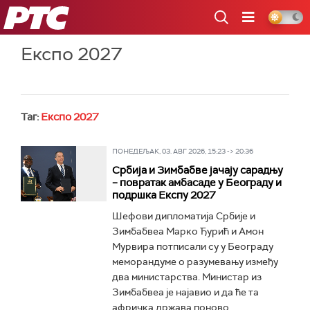
РТС
Експо 2027
Таг:
Експо 2027
ПОНЕДЕЉАК, 03. АВГ 2026, 15:23 -> 20:36
Србија и Зимбабве јачају сарадњу
– повратак амбасаде у Београду и
подршка Експу 2027
Шефови дипломатија Србије и
Зимбабвеа Марко Ђурић и Амон
Мурвира потписали су у Београду
меморандуме о разумевању између
два министарства. Министар из
Зимбабвеа је најавио и да ће та
афричка држава поново...