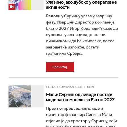
Улазимо јако дубоко у оперативне
активности
Радови у Сурчину улазе у завршну
фазу. Извршни директор компаније
Експо 2027 Игор Ковачевић каже да
су земље учеснице задовољне
динамиком и да ће комплекс, после
завршетка изложбе, остати
грађанима Србије...
Прочитај
ПЕТАК, 17. ЈУЛ 2026, 13:31 -> 13:39
Мали: Сурчин од ливаде постаје
модеран комплекс за Експо 2027
Први потпредседник владе и
министар финансија Синиша Мали
изјавио је да простор у Сурчину, који