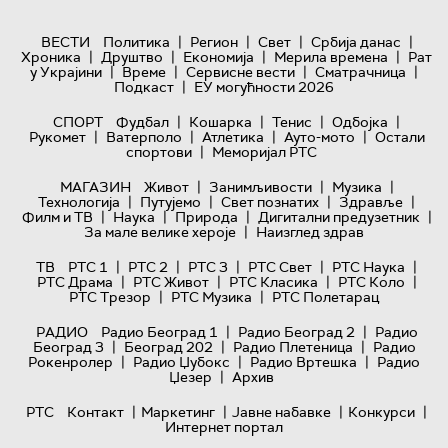
|
|
|
|
ВЕСТИ
Политика
Регион
Свет
Србија данас
|
|
|
|
Хроника
Друштво
Економија
Мерила времена
Рат
|
|
|
|
у Украјини
Време
Сервисне вести
Сматрачница
|
Подкаст
ЕУ могућности 2026
|
|
|
|
СПОРТ
Фудбал
Кошарка
Тенис
Одбојка
|
|
|
|
Рукомет
Ватерполо
Атлетика
Ауто-мото
Остали
|
спортови
Меморијал РТС
|
|
|
МАГАЗИН
Живот
Занимљивости
Музика
|
|
|
|
Технологијa
Путујемо
Свет познатих
Здравље
|
|
|
|
Филм и ТВ
Наука
Природа
Дигитални предузетник
|
За мале велике хероје
Наизглед здрав
|
|
|
|
|
ТВ
РТС 1
РТС 2
РТС 3
РТС Свет
РТС Наука
|
|
|
|
РТС Драма
РТС Живот
РТС Класика
РТС Коло
|
|
РТС Трезор
РТС Музика
РТС Полетарац
|
|
РАДИО
Радио Београд 1
Радио Београд 2
Радио
|
|
|
Београд 3
Београд 202
Радио Плетеница
Радио
|
|
|
Рокенролер
Радио Џубокс
Радио Вртешка
Радио
|
Џезер
Архив
|
|
|
|
РТС
Контакт
Маркетинг
Јавне набавке
Конкурси
Интернет портал