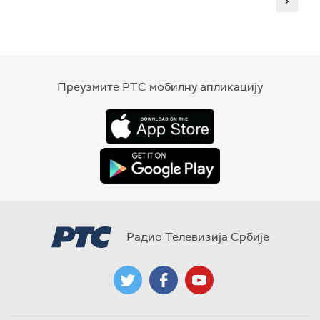
>
Преузмите РТС мобилну апликацију
Радио Телевизија Србије