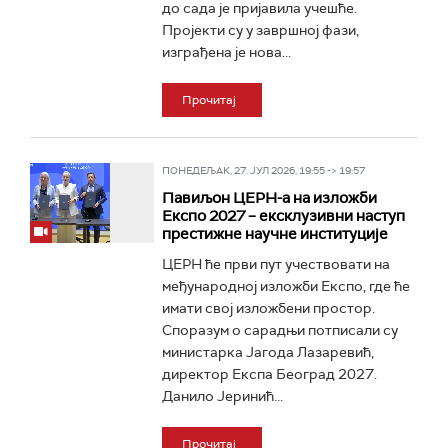
до сада је пријавила учешће.
Пројекти су у завршној фази,
изграђена је нова...
Прочитај
ПОНЕДЕЉАК, 27. ЈУЛ 2026, 19:55 -> 19:57
Павиљон ЦЕРН-а на изложби
Експо 2027 – ексклузивни наступ
престижне научне институције
ЦЕРН ће први пут учествовати на
међународној изложби Експо, где ће
имати свој изложбени простор.
Споразум о сарадњи потписали су
министарка Јагода Лазаревић,
директор Експа Београд 2027.
Данило Јеринић...
Прочитај