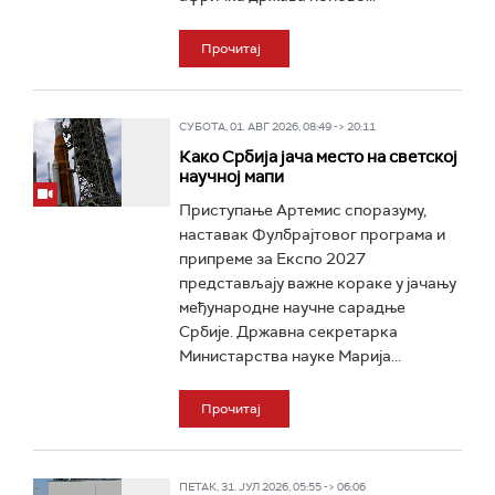
Прочитај
СУБОТА, 01. АВГ 2026, 08:49 -> 20:11
Како Србија јача место на светској
научној мапи
Приступање Артемис споразуму,
наставак Фулбрајтовог програма и
припреме за Експо 2027
представљају важне кораке у јачању
међународне научне сарадње
Србије. Државна секретарка
Министарства науке Марија...
Прочитај
ПЕТАК, 31. ЈУЛ 2026, 05:55 -> 06:06