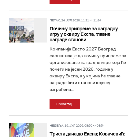
ПЕТАК, 24. ЈУЛ 2026, 11:21 -> 11:34
Почињу припреме за наградну
игру у оквиру Експа, главне
награде станови
Компанија Експо 2027 Београд
саопштила је да почињу припреме за
организовање наградне игре која ће
почети на јесен 2026. године у
оквиру Експа, а у којима ће главне
награде бити станови који су
изграђени...
Прочитај
НЕДЕЉА, 19. ЈУЛ 2026, 08:50 -> 08:54
Триста дана до Eкспа; Ковачевић: