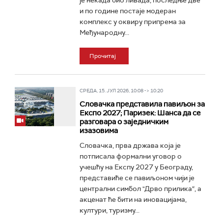
је некада био ливада, последње две
и по године постаје модеран
комплекс у оквиру припрема за
Међународну...
Прочитај
СРЕДА, 15. ЈУЛ 2026, 10:08 -> 10:20
Словачка представила павиљон за
Експо 2027; Паризек: Шанса да се
разговара о заједничким
изазовима
Словачка, прва држава која је
потписала формални уговор о
учешћу на Експу 2027 у Београду,
представиће се павиљоном чији је
централни симбол "Дрво прилика“, а
акценат ће бити на иновацијама,
култури, туризму...