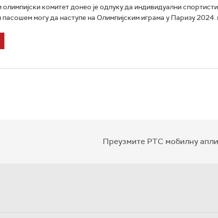
олимпијски комитет донео је одлуку да индивидуални спортисти
 пасошем могу да наступе на Олимпијским играма у Паризу 2024. г
Преузмите РТС мобилну апли