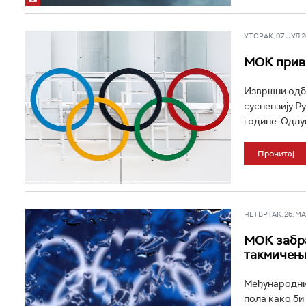
УТОРАК, 07. ЈУЛ 20
МОК привр
Извршни одбо
суспензију Ру
године. Одлук
Прочитај
ЧЕТВРТАК, 26. МАР
МОК забра
такмичењ
Међународни 
пола како би