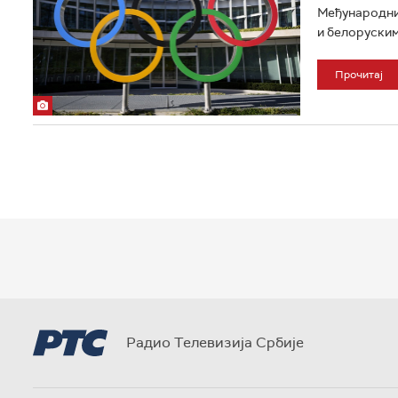
Међународни 
и белоруским
Прочитај
Радио Телевизија Србије