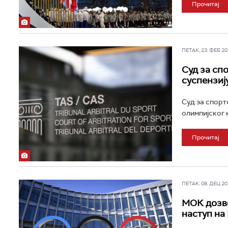
Прочитај
ПЕТАК, 23. ФЕБ 202
Суд за сп
суспензиј
Суд за спорт
олимпијског к
Прочитај
ПЕТАК, 08. ДЕЦ 202
МОК дозво
наступ на