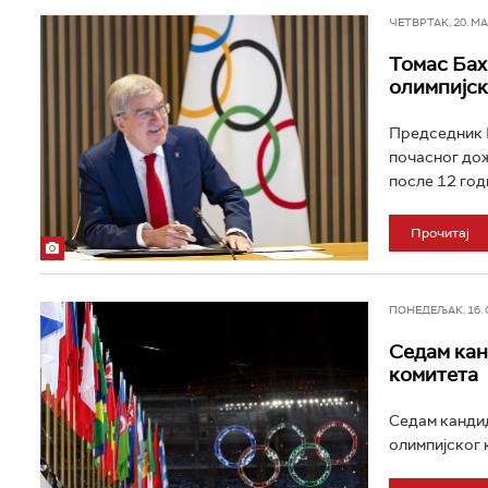
ЧЕТВРТАК, 20. МАР
Томас Бах
олимпијск
Председник М
почасног дож
после 12 год
Прочитај
ПОНЕДЕЉАК, 16. СЕ
Седам кан
комитета
Седам кандид
олимпијског 