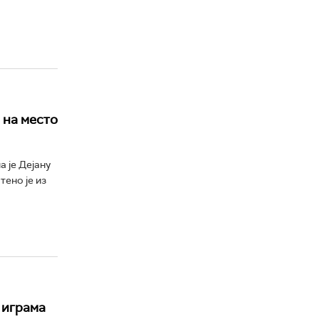
 на место
 је Дејану
ено је из
 играма