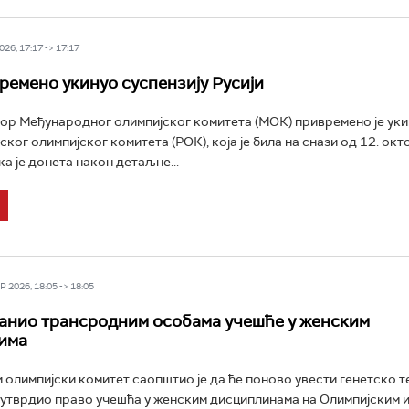
26, 17:17 -> 17:17
емено укинуо суспензију Русији
р Међународног олимпијског комитета (МОК) привремено је уки
ског олимпијског комитета (РОК), која је била на снази од 12. ок
а је донета након детаљне...
 2026, 18:05 -> 18:05
нио трансродним особама учешће у женским
има
олимпијски комитет саопштио је да ће поново увести генетско 
 утврдио право учешћа у женским дисциплинама на Олимпијским и