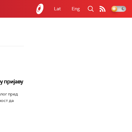
Lat
Eng
у пријаву
илог пред
ност да