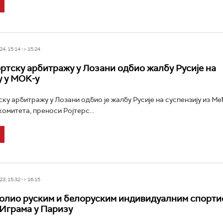
4, 15:14 -> 15:24
ортску арбитражу у Лозани одбио жалбу Русије на
у у МОК-у
ску арбитражу у Лозани одбио је жалбу Русије на суспензију из М
омитета, преноси Ројтерс...
3, 15:32 -> 16:15
лио руским и белоруским индивидуалним спорти
 Играма у Паризу