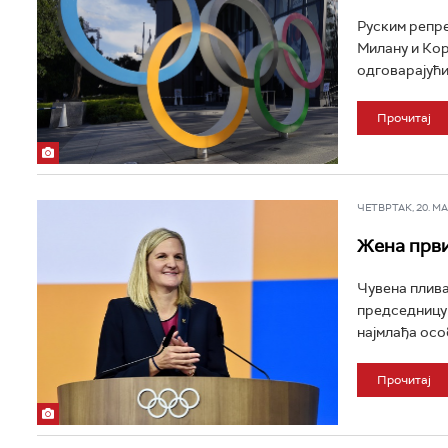
Руским репре
Милану и Кор
одговарајући 
Прочитај
ЧЕТВРТАК, 20. МАР
Жена први
Чувена плива
председницу 
најмлађа особ
Прочитај