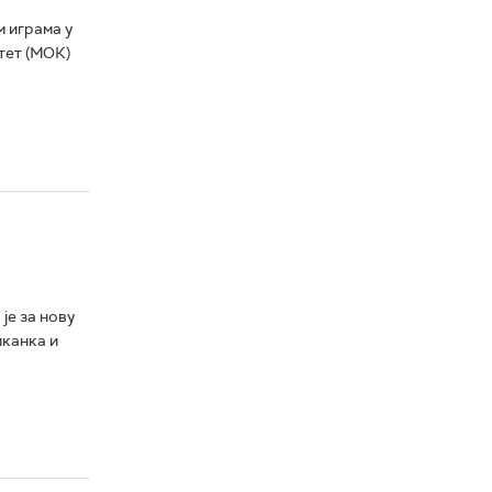
 играма у
тет (МОК)
је за нову
иканка и