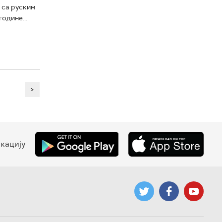
 са руским
одине...
>
кацију