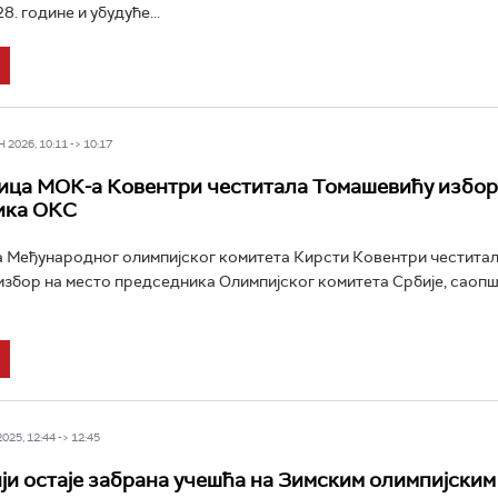
. године и убудуће...
2026, 10:11 -> 10:17
ца МОК-а Ковентри честитала Томашевићу избор
ика ОКС
Међународног олимпијског комитета Кирсти Ковентри честитала
збор на место председника Олимпијског комитета Србије, саопшт
25, 12:44 -> 12:45
ји остаје забрана учешћа на Зимским олимпијским