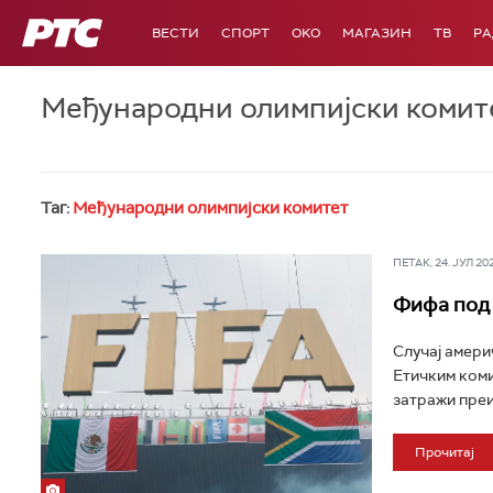
РТС
ВЕСТИ
СПОРТ
OKO
МАГАЗИН
ТВ
Р
Међународни олимпијски комит
Таг:
Међународни олимпијски комитет
ПЕТАК, 24. ЈУЛ 202
Фифа под 
Случај амери
Етичким ком
затражи преи
Прочитај