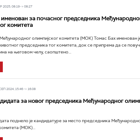
 2025, 08:19 -> 08:27
 именован за почасног председника Међународно
ог комитета
еђународног олимпијског комитета (МОК) Томас Бах именован ј
ивотног председника тог комитета, док се припрема да се повуче
ина на његовом челу, саопштено...
П 2024, 15:46 -> 16:08
дидата за новог председника Међународног олим
ата поднело је кандидатуре за место председника Међународн
комитета (МОК)...