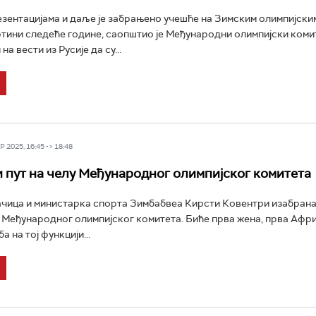
зентацијама и даље је забрањено учешће на Зимским олимпијским
тини следеће године, саопштио је Међународни олимпијски коми
на вести из Русије да су...
 2025, 16:45 -> 18:48
 пут на челу Међународног олимпијског комитета
чица и министарка спорта Зимбабвеа Кирсти Ковентри изабрана 
Међународног олимпијског комитета. Биће прва жена, прва Афр
а на тој функцији...