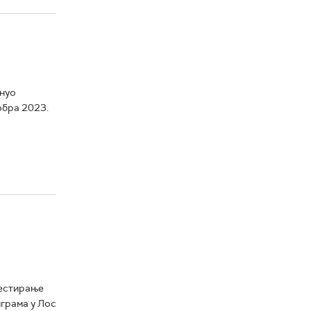
нуо
тобра 2023.
тестирање
грама у Лос