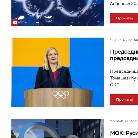
Анђелесу 2028
Прочитај
ЧЕТВРТАК, 22. ЈАН 
Председни
председн
Председница 
Томашевићу и
ОКС...
Прочитај
УТОРАК, 27. МАЈ 20
МОК: Руси