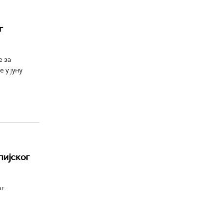
г
е за
 у јуну
пијског
ог