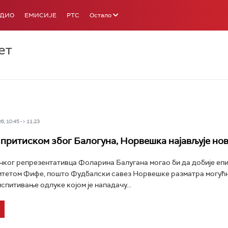
АДИО
ЕМИСИЈЕ
РТС
Остало
ет
6, 10:45 -> 11:23
притиском због Балогуна, Норвешка најављује нов
чког репрезентативца Фоларина Балугана могао би да добије еп
итетом Фифе, пошто Фудбалски савез Норвешке разматра могућ
спитивање одлуке којом је нападачу...