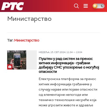
РТС
Министарство
Таг:
Министарство
НЕДЕЉА, 15. СЕП 2024, 11:34 -> 13:04
Пуштен у рад систем за пренос
хитних информација - грађани
добијају СМС упозорење о могућој
опасности
Електронска платформа за пренос
хитних информација грађанима у
случају најаве или појаве опасности
од елементарне непогоде или
техничко-технолошке несреће која
може угрозити животе и здравље