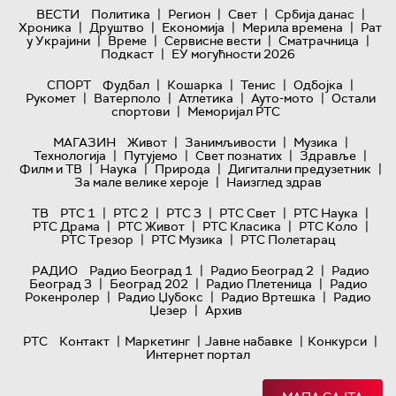
|
|
|
|
ВЕСТИ
Политика
Регион
Свет
Србија данас
|
|
|
|
Хроника
Друштво
Економија
Мерила времена
Рат
|
|
|
|
у Украјини
Време
Сервисне вести
Сматрачница
|
Подкаст
ЕУ могућности 2026
|
|
|
|
СПОРТ
Фудбал
Кошарка
Тенис
Одбојка
|
|
|
|
Рукомет
Ватерполо
Атлетика
Ауто-мото
Остали
|
спортови
Меморијал РТС
|
|
|
МАГАЗИН
Живот
Занимљивости
Музика
|
|
|
|
Технологијa
Путујемо
Свет познатих
Здравље
|
|
|
|
Филм и ТВ
Наука
Природа
Дигитални предузетник
|
За мале велике хероје
Наизглед здрав
|
|
|
|
|
ТВ
РТС 1
РТС 2
РТС 3
РТС Свет
РТС Наука
|
|
|
|
РТС Драма
РТС Живот
РТС Класика
РТС Коло
|
|
РТС Трезор
РТС Музика
РТС Полетарац
|
|
РАДИО
Радио Београд 1
Радио Београд 2
Радио
|
|
|
Београд 3
Београд 202
Радио Плетеница
Радио
|
|
|
Рокенролер
Радио Џубокс
Радио Вртешка
Радио
|
Џезер
Архив
|
|
|
|
РТС
Контакт
Маркетинг
Јавне набавке
Конкурси
Интернет портал