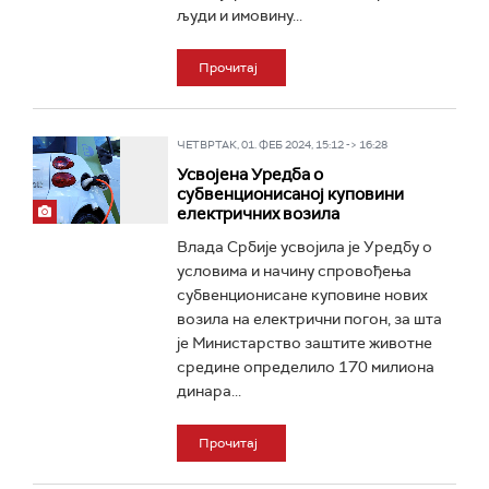
људи и имовину...
Прочитај
ЧЕТВРТАК, 01. ФЕБ 2024, 15:12 -> 16:28
Усвојена Уредба о
субвенционисаној куповини
електричних возила
Влада Србије усвојила је Уредбу о
условима и начину спровођења
субвенционисане куповине нових
возила на електрични погон, за шта
је Министарство заштите животне
средине определило 170 милиона
динара...
Прочитај