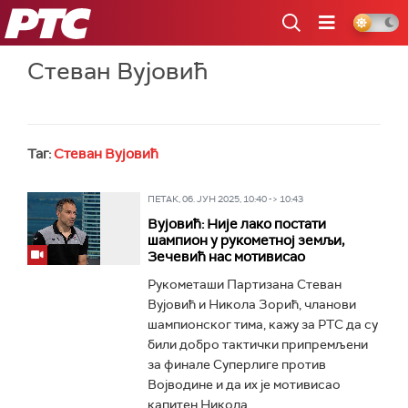
РТС
Стеван Вујовић
Таг:
Стеван Вујовић
ПЕТАК, 06. ЈУН 2025, 10:40 -> 10:43
Вујовић: Није лако постати
шампион у рукометној земљи,
Зечевић нас мотивисао
Рукометаши Партизана Стеван
Вујовић и Никола Зорић, чланови
шампионског тима, кажу за РТС да су
били добро тактички припремљени
за финале Суперлиге против
Војводине и да их је мотивисао
капитен Никола...