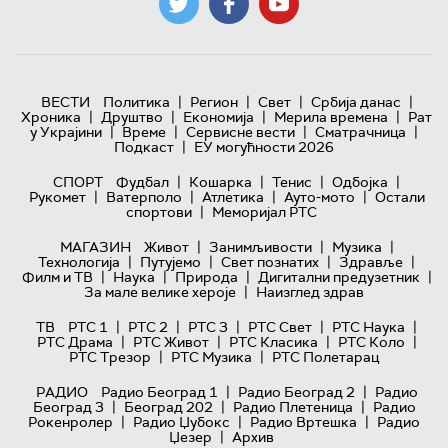
|
|
|
|
ВЕСТИ
Политика
Регион
Свет
Србија данас
|
|
|
|
Хроника
Друштво
Економија
Мерила времена
Рат
|
|
|
|
у Украјини
Време
Сервисне вести
Сматрачница
|
Подкаст
ЕУ могућности 2026
|
|
|
|
СПОРТ
Фудбал
Кошарка
Тенис
Одбојка
|
|
|
|
Рукомет
Ватерполо
Атлетика
Ауто-мото
Остали
|
спортови
Меморијал РТС
|
|
|
МАГАЗИН
Живот
Занимљивости
Музика
|
|
|
|
Технологијa
Путујемо
Свет познатих
Здравље
|
|
|
|
Филм и ТВ
Наука
Природа
Дигитални предузетник
|
За мале велике хероје
Наизглед здрав
|
|
|
|
|
ТВ
РТС 1
РТС 2
РТС 3
РТС Свет
РТС Наука
|
|
|
|
РТС Драма
РТС Живот
РТС Класика
РТС Коло
|
|
РТС Трезор
РТС Музика
РТС Полетарац
|
|
РАДИО
Радио Београд 1
Радио Београд 2
Радио
|
|
|
Београд 3
Београд 202
Радио Плетеница
Радио
|
|
|
Рокенролер
Радио Џубокс
Радио Вртешка
Радио
|
Џезер
Архив