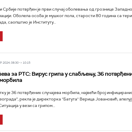
и Србије потврђен је први случај оболевања од грознице Западно
лацији. Оболела особа је мушког пола, старости 80 година са тер
а, саопштио је Институту...
 2024, 08:30 -> 10:15
ева за РТС: Вирус грипа у слабљењу, 36 потврђен
 морбила
тку је 36 потврђених случајева морбила, највећи број инфицираних
еограда“, рекла је директорка "Батута" Верица Јовановић, апелуј
Ситуација у вези са грипом...