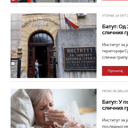
УТОРАК, 14. ОКТ 20
Батут: Од
сличних г
Институт за 
територији С
слична грипу..
Прочитај
ПЕТАК, 06. ДЕЦ 202
Батут: У 
сличних г
Институт за ј
последњој не