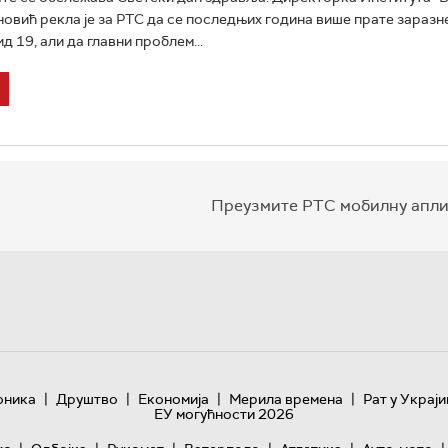
овић рекла је за РТС да се последњих година више прате заразне
д 19, али да главни проблем...
Преузмите РТС мобилну апли
|
|
|
|
оника
Друштво
Економија
Мерила времена
Рат у Украји
ЕУ могућности 2026