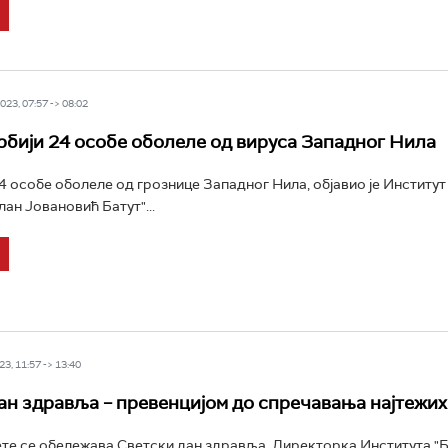
23, 07:57 -> 08:02
Србији 24 особе оболеле од вируса Западног Нила
24 особе оболеле од грознице Западног Нила, објавио је Институт 
ан Јовановић Батут"...
3, 11:57 -> 13:40
ан здравља – превенцијом до спречавања најтежих
е се обележава Светски дан здравља. Директорка Института "Б