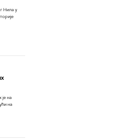
г Нила у
иторије
их
 је на
ући на