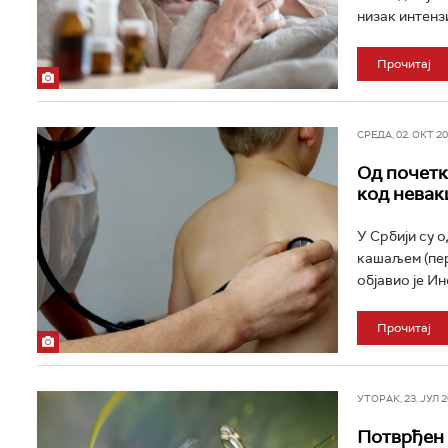
низак интензи
Прочитај
СРЕДА, 02. ОКТ 202
Од почетк
код невак
У Србији су 
кашаљем (пер
објавио је Ин
Прочитај
УТОРАК, 23. ЈУЛ 20
Потврђен 