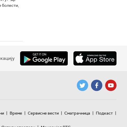
 болести,
кацију
|
|
|
|
|
ни
Време
Сервисне вести
Сматрачница
Подкаст