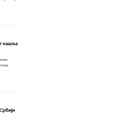
ог кашља
иким
сеца,
 Србији