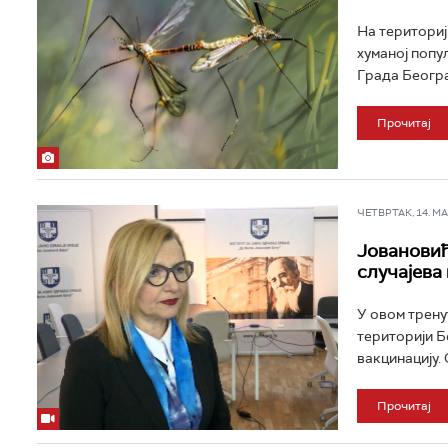
На териториј
хуманој попу
Града Београд
Прочитај
ЧЕТВРТАК, 14. МАР
Јовановић
случајева
У овом трену
територији Б
вакцинацију. 
Прочитај