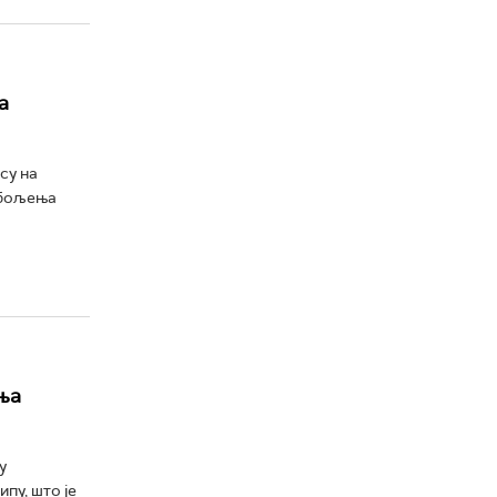
а
су на
обољења
ња
у
пу, што је