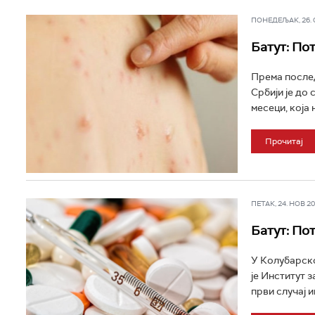
ПОНЕДЕЉАК, 26. ФЕ
Батут: По
Према послед
Србији је до
месеци, која 
Прочитај
ПЕТАК, 24. НОВ 202
Батут: По
У Колубарско
је Институт 
први случај и