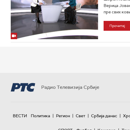
Верица Јован
пре свих кови
Прочитај
Радио Телевизија Србије
|
|
|
|
ВЕСТИ
Политика
Регион
Свет
Србија данас
Хр