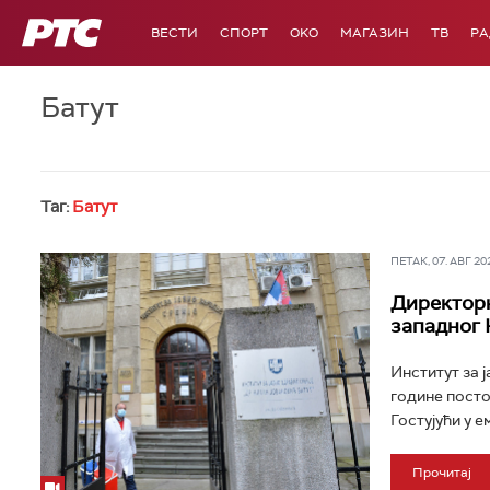
РТС
ВЕСТИ
СПОРТ
OKO
МАГАЗИН
ТВ
Р
Батут
Таг:
Батут
ПЕТАК, 07. АВГ 202
Директорк
западног 
Институт за 
године постој
Гостујући у е
Прочитај