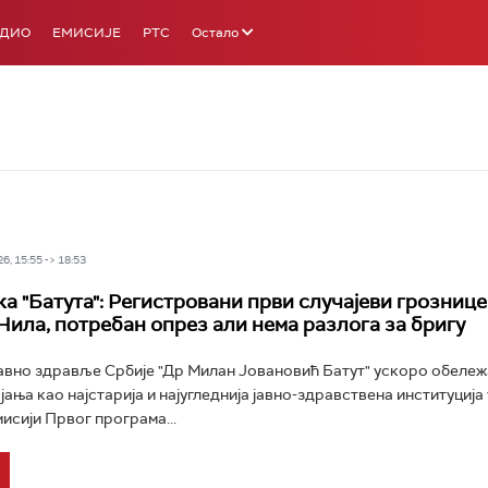
АДИО
ЕМИСИЈЕ
РТС
Остало
6, 15:55 -> 18:53
а "Батута": Регистровани први случајеви грознице
Нила, потребан опрез али нема разлога за бригу
јавно здравље Србије "Др Милан Јовановић Батут" ускоро обеле
ања као најстарија и најугледнија јавно-здравствена институција 
мисији Првог програма...