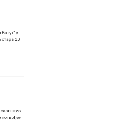
Батут" у
а стара 13
, саопштио
е потврђен