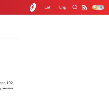
Lat
Eng
жава 102
у земљи.