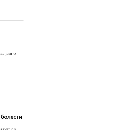
за јавно
 болести
атут" др