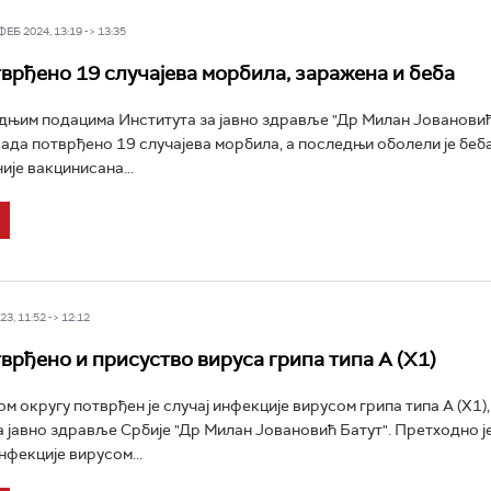
Б 2024, 13:19 -> 13:35
тврђено 19 случајева морбила, заражена и беба
њим подацима Института за јавно здравље "Др Милан Јовановић 
 сада потврђено 19 случајева морбила, а последњи оболели је беб
није вакцинисана...
3, 11:52 -> 12:12
тврђено и присуство вируса грипа типа А (Х1)
м округу потврђен је случај инфекције вирусом грипа типа А (Х1)
за јавно здравље Србије "Др Милан Јовановић Батут". Претходно ј
нфекције вирусом...