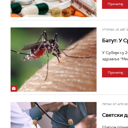
Прочитај
УТОРАК, 15. АВГ 20
Батут: У 
У Србији су 
здравље "Мил
Прочитај
ПЕТАК, 07. АПР 202
Светски д
Широм планет