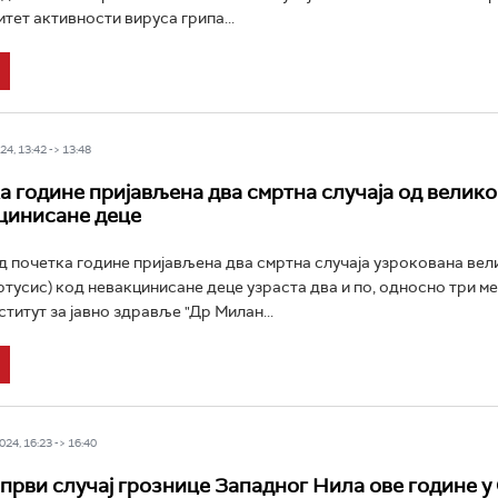
тет активности вируса грипа...
4, 13:42 -> 13:48
а године пријављена два смртна случаја од велик
цинисане деце
од почетка године пријављена два смртна случаја узрокована вел
тусис) код невакцинисане деце узраста два и по, односно три ме
ститут за јавно здравље "Др Милан...
24, 16:23 -> 16:40
први случај грознице Западног Нила ове године у