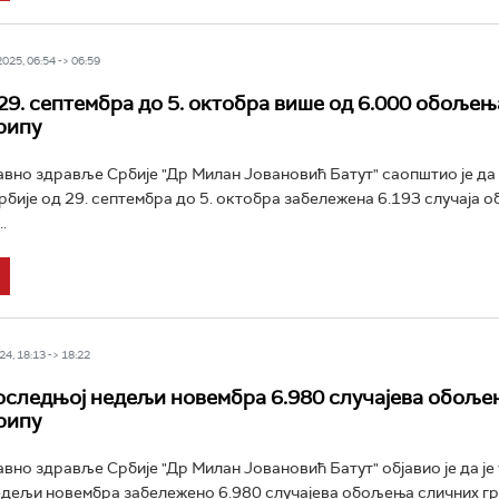
25, 06:54 -> 06:59
 29. септембра до 5. октобра више од 6.000 обољењ
рипу
јавно здравље Србије "Др Милан Јовановић Батут" саопштио је да 
рбије од 29. септембра до 5. октобра забележена 6.193 случаја 
.
4, 18:13 -> 18:22
последњој недељи новембра 6.980 случајева обоље
рипу
авно здравље Србије "Др Милан Јовановић Батут" објавио је да је 
дељи новембра забележено 6.980 случајева обољења сличних гри