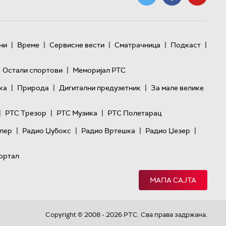
|
|
|
|
|
ни
Време
Сервисне вести
Сматрачница
Подкаст
|
Остали спортови
Меморијал РТС
|
|
|
ка
Природа
Дигитални предузетник
За мале велике
|
|
|
РТС Трезор
РТС Музика
РТС Полетарац
|
|
|
|
лер
Радио Џубокс
Радио Вртешка
Радио Џезер
ортал
МАПА САЈТА
Copyright © 2008 - 2026 РТС. Сва права задржана.