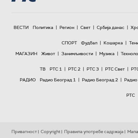
|
|
|
|
ВЕСТИ
Политика
Регион
Свет
Србија данас
Хр
|
|
СПОРТ
Фудбал
Кошарка
Тен
|
|
|
МАГАЗИН
Живот
Занимљивости
Музика
Техноло
|
|
|
|
ТВ
РТС 1
РТС 2
РТС 3
РТС Свет
РТ
|
|
РАДИО
Радио Београд 1
Радио Београд 2
Радио
РТС
Приватност
Copyright
Правила употребе садржаја
Мапа
|
|
|