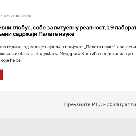
 2024, 22:40 -> 22:40
вни глобус, собе за витуелну реалност, 19 лаборат
ени садржаји Палате науке
ла године, од када је најављен пројекат ,,Палата науке“, све јасни
ашњости објекта. Задужбина Миодрага Костића представила је са
оје ће се...
Преузмите РТС мобилну апли