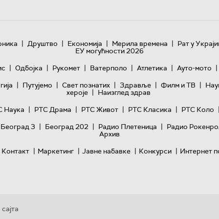
|
|
|
|
оника
Друштво
Економија
Мерила времена
Рат у Украји
ЕУ могућности 2026
|
|
|
|
|
|
ис
Одбојка
Рукомет
Ватерполо
Атлетика
Ауто-мото
|
|
|
|
|
гијa
Путујемо
Свет познатих
Здравље
Филм и ТВ
Нау
|
хероје
Наизглед здрав
|
|
|
|
С Наука
РТС Драма
РТС Живот
РТС Класика
РТС Коло
|
|
|
 Београд 3
Београд 202
Радио Плетеница
Радио Рокенро
Архив
|
|
|
|
Контакт
Маркетинг
Јавне набавке
Конкурси
Интернет п
 сајта