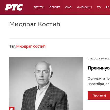
РТС
ВЕСТИ
СПОРТ
OKO
МАГАЗИН
ТВ
Р
Миодраг Костић
Таг:
Миодраг Костић
СРЕДА, 13. НОВ 202
Преминуо
Оснивач и пр
новембра, сао
Прочитај