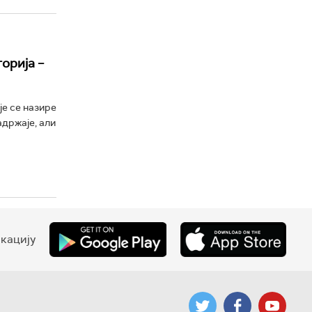
орија –
је се назире
држаје, али
кацију