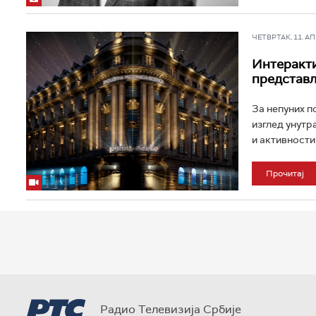
ЧЕТВРТАК, 11. АПР
Интеракти
представљ
За непуних по
изглед унутр
и активности к
Прочитај
Радио Телевизија Србије