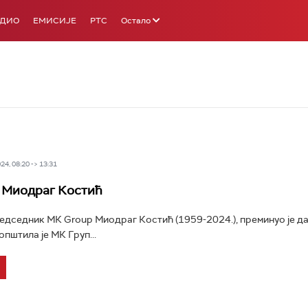
АДИО
ЕМИСИЈЕ
РТС
Остало
4, 08:20 -> 13:31
 Миодраг Костић
едседник МК Group Миодраг Костић (1959-2024.), преминуо је да
пштила је МК Груп...