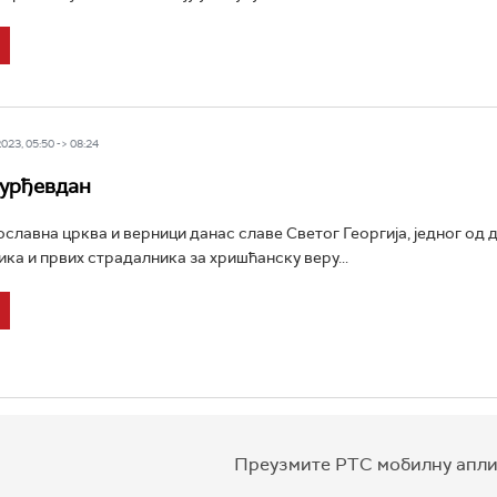
23, 05:50 -> 08:24
Ђурђевдан
славна црква и верници данас славe Светог Георгија, једног од 
ка и првих страдалника за хришћанску веру...
Преузмите РТС мобилну апли