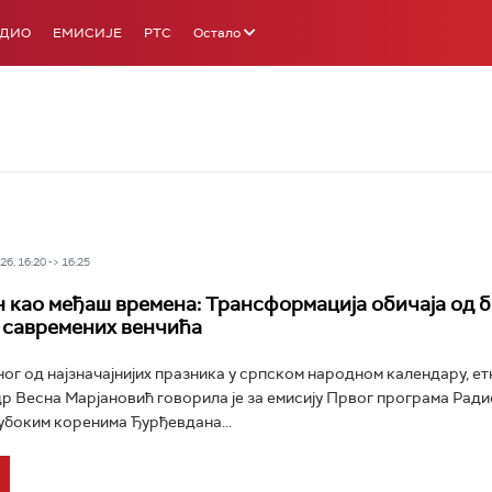
АДИО
ЕМИСИЈЕ
РТС
Остало
6, 16:20 -> 16:25
 као међаш времена: Трансформација обичаја од б
 савремених венчића
ог од најзначајнијих празника у српском народном календару, ет
р Весна Марјановић говорила је за емисију Првог програма Рад
дубоким коренима Ђурђевдана...