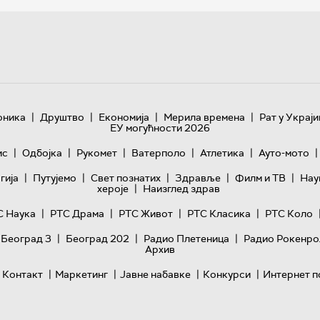
|
|
|
|
оника
Друштво
Економија
Мерила времена
Рат у Украји
ЕУ могућности 2026
|
|
|
|
|
|
ис
Одбојка
Рукомет
Ватерполо
Атлетика
Ауто-мото
|
|
|
|
|
гијa
Путујемо
Свет познатих
Здравље
Филм и ТВ
Нау
|
хероје
Наизглед здрав
|
|
|
|
С Наука
РТС Драма
РТС Живот
РТС Класика
РТС Коло
|
|
|
 Београд 3
Београд 202
Радио Плетеница
Радио Рокенро
Архив
|
|
|
|
Контакт
Маркетинг
Јавне набавке
Конкурси
Интернет п