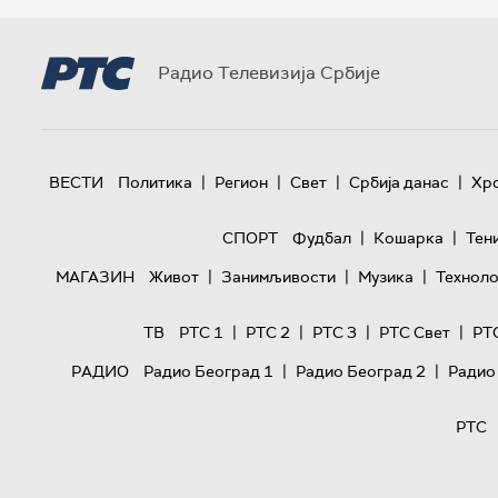
Радио Телевизија Србије
|
|
|
|
ВЕСТИ
Политика
Регион
Свет
Србија данас
Хр
|
|
СПОРТ
Фудбал
Кошарка
Тен
|
|
|
МАГАЗИН
Живот
Занимљивости
Музика
Техноло
|
|
|
|
ТВ
РТС 1
РТС 2
РТС 3
РТС Свет
РТ
|
|
РАДИО
Радио Београд 1
Радио Београд 2
Радио
РТС