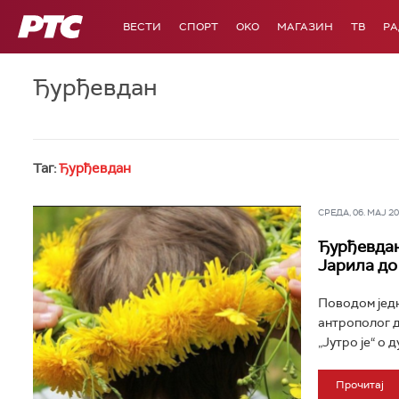
РТС
ВЕСТИ
СПОРТ
OKO
МАГАЗИН
ТВ
Р
Ђурђевдан
Таг:
Ђурђевдан
СРЕДА, 06. МАЈ 202
Ђурђевдан
Јарила до
Поводом једн
антрополог д
„Јутро је“ о 
Прочитај