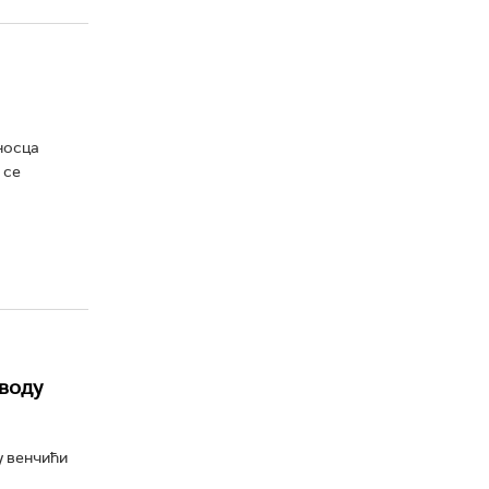
носца
 се
 воду
у венчићи