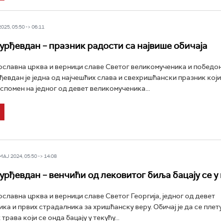
25, 05:50 -> 06:11
Ђурђевдан – празник радости са највише обичаја
славна црква и верници славе Светог великомученика и победо
рђевдан је једна од најчешћих слава и свехришћански празник који
спомен на једног од девет великомученика...
Ј 2024, 05:50 -> 14:08
Ђурђевдан – венчићи од лековитог биља бацају се у
славна црква и верници славe Светог Георгија, једног од девет
ка и првих страдалника за хришћанску веру. Обичај је да се плет
трава који се онда бацају у текућу...