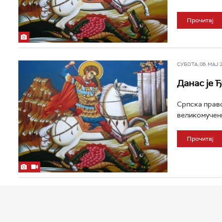
Прочитај
СУБОТА, 06. МАЈ 20
Данас је 
Српска право
великомучени
Прочитај