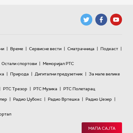
|
|
|
|
|
ни
Време
Сервисне вести
Сматрачница
Подкаст
|
Остали спортови
Меморијал РТС
|
|
|
ка
Природа
Дигитални предузетник
За мале велике
|
|
|
РТС Трезор
РТС Музика
РТС Полетарац
|
|
|
|
лер
Радио Џубокс
Радио Вртешка
Радио Џезер
ортал
МАПА САЈТА