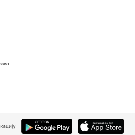
девет
кацију