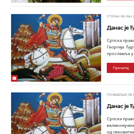
УТОРАК, 06. МАЈ 20
Данас је 
Српска право
Георгија. Ђу
прославља у 
Прочитај
ПОНЕДЕЉАК, 06. МА
Данас је 
Српска право
великомучени
од лековитих 