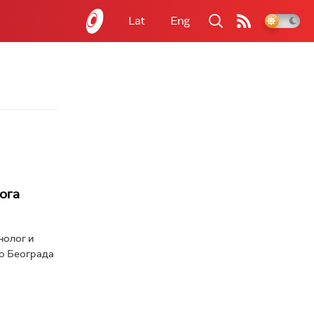
Lat
Eng
ога
нолог и
ио Београда