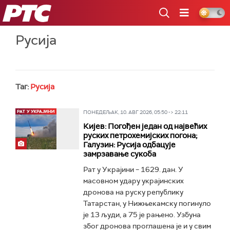
РТС
Русија
Таг:
Русија
ПОНЕДЕЉАК, 10. АВГ 2026, 05:50 -> 22:11
Кијев: Погођен један од највећих
руских петрохемијских погона;
Галузин: Русија одбацује
замрзавање сукоба
Рат у Украјини – 1629. дан. У
масовном удару украјинских
дронова на руску републику
Татарстан, у Нижњекамску погинуло
је 13 људи, а 75 је рањено. Узбуна
због дронова проглашена је и у свим