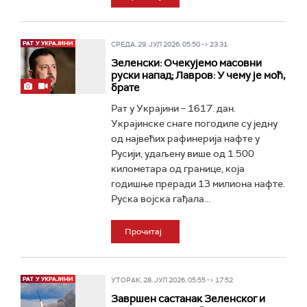
СРЕДА, 29. ЈУЛ 2026, 05:50 -> 23:31
Зеленски: Очекујемо масовни
руски напад; Лавров: У чему је моћ,
брате
Рат у Украјини – 1617. дан.
Украјинске снаге погодиле су једну
од највећих рафинерија нафте у
Русији, удаљену више од 1.500
километара од границе, која
годишње преради 13 милиона нафте.
Руска војска гађала...
Прочитај
УТОРАК, 28. ЈУЛ 2026, 05:55 -> 17:52
Завршен састанак Зеленског и