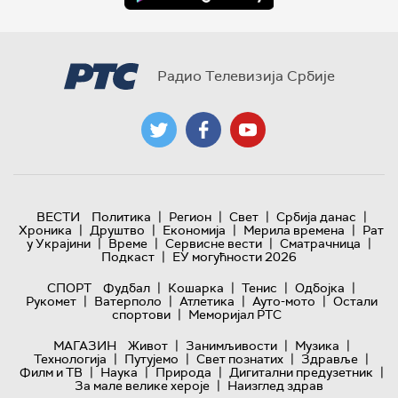
Радио Телевизија Србије
|
|
|
|
ВЕСТИ
Политика
Регион
Свет
Србија данас
|
|
|
|
Хроника
Друштво
Економија
Мерила времена
Рат
|
|
|
|
у Украјини
Време
Сервисне вести
Сматрачница
|
Подкаст
ЕУ могућности 2026
|
|
|
|
СПОРТ
Фудбал
Кошарка
Тенис
Одбојка
|
|
|
|
Рукомет
Ватерполо
Атлетика
Ауто-мото
Остали
|
спортови
Меморијал РТС
|
|
|
МАГАЗИН
Живот
Занимљивости
Музика
|
|
|
|
Технологијa
Путујемо
Свет познатих
Здравље
|
|
|
|
Филм и ТВ
Наука
Природа
Дигитални предузетник
|
За мале велике хероје
Наизглед здрав