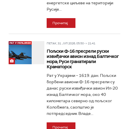
енергетске циљеве на територији
Русије...
Прочитај
ПЕТАК, 31. ЈУЛ 2026, 05:50 -> 21:41
Пољски Ф-16 пресрели руски
извиђачки авион изнад Балтичког
мора; Руси гранатирали
Краматорск
Рат у Украјини – 1619. дан. Пољски
борбени авиони Ф-16 пресрели су
данас руски извиђачки авион Ил-20
изнад Балтичког мора, око 40
километара северно од пољског
Колобжега, саопштио је
потпредседник Владе...
Прочитај