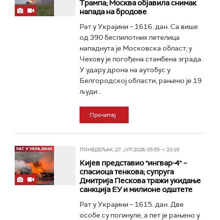
Трампа; Москва објавила снимак
напада на бродове
Рат у Украјини – 1616. дан. Са више
од 390 беспилотних летелица
нападнута је Московска област, у
Чехову је погођена стамбена зграда.
У удару дрона на аутобус у
Белгородској области, рањено је 19
људи...
Прочитај
ПОНЕДЕЉАК, 27. ЈУЛ 2026, 05:55 -> 23:16
Кијев представио "ингвар-4" –
спасиоца тенкова; супруга
Дмитрија Пескова тражи укидање
санкција ЕУ и милионе одштете
Рат у Украјини – 1615. дан. Две
особе су погинуле, а пет је рањено у