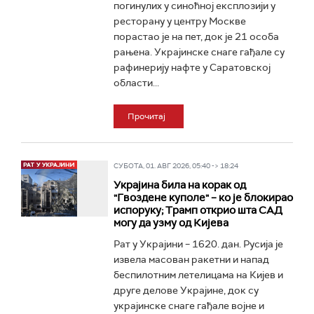
погинулих у синоћној експлозији у
ресторану у центру Москве
порастао је на пет, док је 21 особа
рањена. Украјинске снаге гађале су
рафинерију нафте у Саратовској
области...
Прочитај
СУБОТА, 01. АВГ 2026, 05:40 -> 18:24
Украјина била на корак од
"Гвоздене куполе" – ко је блокирао
испоруку; Трамп открио шта САД
могу да узму од Кијева
Рат у Украјини – 1620. дан. Русија је
извела масован ракетни и напад
беспилотним летелицама на Кијев и
друге делове Украјине, док су
украјинске снаге гађале војне и