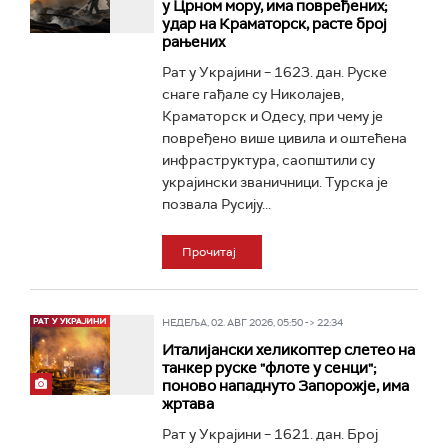
у Црном мору, има повређених;
удар на Краматорск, расте број
рањених
Рат у Украјини – 1623. дан. Руске
снаге гађале су Николајев,
Краматорск и Одесу, при чему је
повређено више цивила и оштећена
инфраструктура, саопштили су
украјински званичници. Турска је
позвала Русију...
Прочитај
НЕДЕЉА, 02. АВГ 2026, 05:50 -> 22:34
Италијански хеликоптер слетео на
танкер руске "флоте у сенци";
поново нападнуто Запорожје, има
жртава
Рат у Украјини – 1621. дан. Број