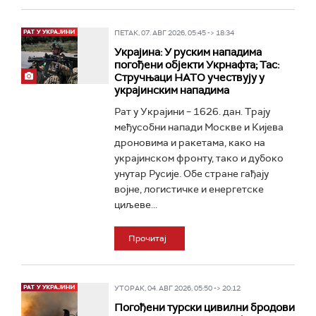
ПЕТАК, 07. АВГ 2026, 05:45 -> 18:34
Украјина: У руским нападима
погођени објекти Укрнафта; Тас:
Стручњаци НАТО учествују у
украјинским нападима
Рат у Украјини – 1626. дан. Трају
међусобни напади Москве и Кијева
дроновима и ракетама, како на
украјинском фронту, тако и дубоко
унутар Русије. Обе стране гађају
војне, логистичке и енергетске
циљеве...
Прочитај
УТОРАК, 04. АВГ 2026, 05:50 -> 20:12
Погођени турски цивилни бродови