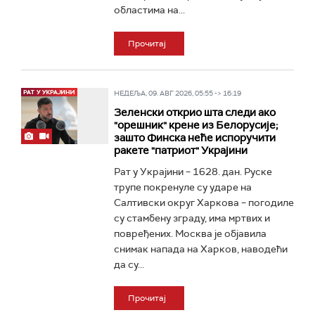
областима на...
Прочитај
НЕДЕЉА, 09. АВГ 2026, 05:55 -> 16:19
Зеленски открио шта следи ако
"орешник" крене из Белорусије;
зашто Финска неће испоручити
ракете "патриот" Украјини
Рат у Украјини – 1628. дан. Руске
трупе покренуле су ударе на
Салтивски округ Харкова – погодиле
су стамбену зграду, има мртвих и
повређених. Москва је објавила
снимак напада на Харков, наводећи
да су...
Прочитај