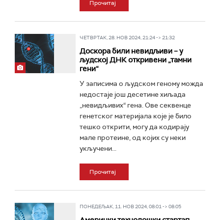
Прочитај
ЧЕТВРТАК, 28. НОВ 2024, 21:24 -> 21:32
Доскора били невидљиви – у
људској ДНК откривени „тамни
гени“
У записима о људском геному можда
недостаје још десетине хиљада
„невидљивих“ гена. Ове секвенце
генетског материјала које је било
тешко открити, могу да кодирају
мале протеине, од којих су неки
укључени...
Прочитај
ПОНЕДЕЉАК, 11. НОВ 2024, 08:01 -> 08:05