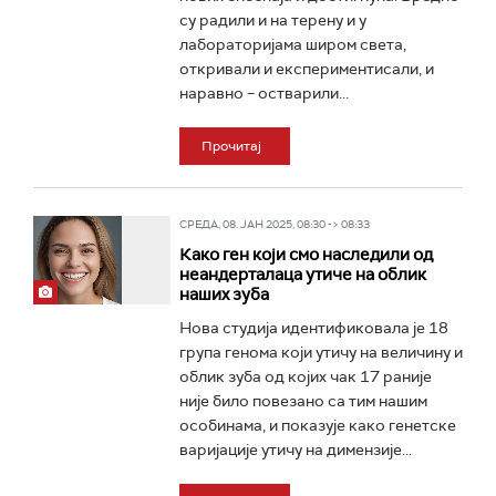
су радили и на терену и у
лабораторијама широм света,
откривали и експериментисали, и
наравно – остварили...
Прочитај
СРЕДА, 08. ЈАН 2025, 08:30 -> 08:33
Како ген који смо наследили од
неандерталаца утиче на облик
наших зуба
Нова студија идентификовала је 18
група генома који утичу на величину и
облик зуба од којих чак 17 раније
није било повезано са тим нашим
особинама, и показује како генетске
варијације утичу на димензије...