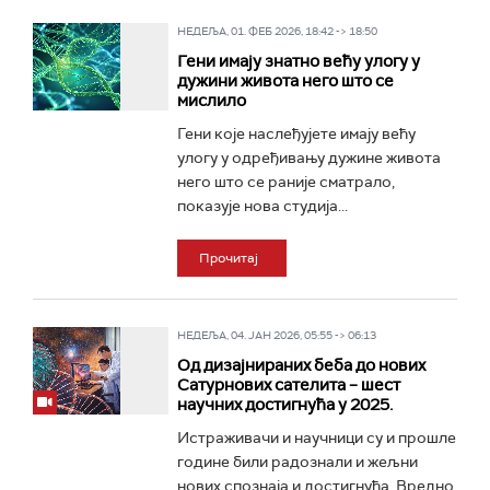
НЕДЕЉА, 01. ФЕБ 2026, 18:42 -> 18:50
Гени имају знатно већу улогу у
дужини живота него што се
мислило
Гени које наслеђујете имају већу
улогу у одређивању дужине живота
него што се раније сматрало,
показује нова студија...
Прочитај
НЕДЕЉА, 04. ЈАН 2026, 05:55 -> 06:13
Од дизајнираних беба до нових
Сатурнових сателита – шест
научних достигнућа у 2025.
Истраживачи и научници су и прошле
године били радознали и жељни
нових спознаја и достигнућа. Вредно