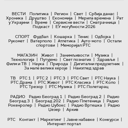
|
|
|
|
ВЕСТИ
Политика
Регион
Свет
Србија данас
|
|
|
|
Хроника
Друштво
Економија
Мерила времена
Рат
|
|
|
|
у Украјини
Време
Сервисне вести
Сматрачница
|
Подкаст
ЕУ могућности 2026
|
|
|
|
СПОРТ
Фудбал
Кошарка
Тенис
Одбојка
|
|
|
|
Рукомет
Ватерполо
Атлетика
Ауто-мото
Остали
|
спортови
Меморијал РТС
|
|
|
МАГАЗИН
Живот
Занимљивости
Музика
|
|
|
|
Технологијa
Путујемо
Свет познатих
Здравље
|
|
|
|
Филм и ТВ
Наука
Природа
Дигитални предузетник
|
За мале велике хероје
Наизглед здрав
|
|
|
|
|
ТВ
РТС 1
РТС 2
РТС 3
РТС Свет
РТС Наука
|
|
|
|
РТС Драма
РТС Живот
РТС Класика
РТС Коло
|
|
РТС Трезор
РТС Музика
РТС Полетарац
|
|
РАДИО
Радио Београд 1
Радио Београд 2
Радио
|
|
|
Београд 3
Београд 202
Радио Плетеница
Радио
|
|
|
Рокенролер
Радио Џубокс
Радио Вртешка
Радио
|
Џезер
Архив
|
|
|
|
РТС
Контакт
Маркетинг
Јавне набавке
Конкурси
Интернет портал