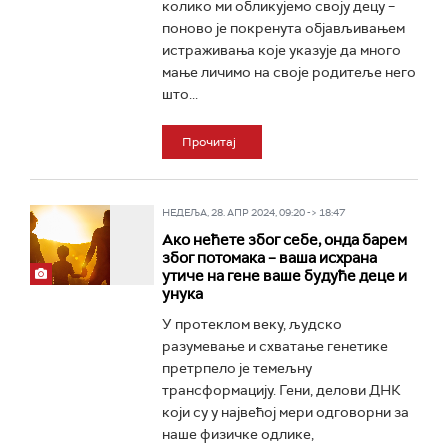
колико ми обликујемо своју децу –
поново је покренута објављивањем
истраживања које указује да много
мање личимо на своје родитеље него
што...
Прочитај
НЕДЕЉА, 28. АПР 2024, 09:20 -> 18:47
Ако нећете због себе, онда барем
због потомака – ваша исхрана
утиче на гене ваше будуће деце и
унука
У протеклом веку, људско
разумевање и схватање генетике
претрпело је темељну
трансформацију. Гени, делови ДНК
који су у највећој мери одговорни за
наше физичке одлике,