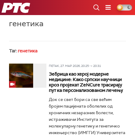
РТС
генетика
Таг:
генетика
ПЕТАК, 27. МАР 2026, 20:25 -> 20:31
Зебрица као херој модерне
медицине: Како српски научници
кроз пројекат ZeNCure трасирају
пут ка персонализованом лечењу
Док се свет бори са све већим
бројем пацијената оболелих од
хроничних незаразних болести,
истраживачи Института за
молекуларну генетику и генетичко
инжењерство (ИМГГИ) Универзитета