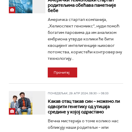
Амерички технолошки стартап
родитељима обећава паметније
бебе
Америчка стартап компанија,
„Хелиоспект геномикс“, нуди помоћ
богатим паровима да им анализом
ембриона утврде колики ће бити
квоцијент интелигенције њиховог
потомства, користећи контроверзну
технологију...
Прочитај
ПОНЕДЕЉАК, 29. АПР 2024, 08:30 -> 08:33
Какав отац такав син – можемо ли
одвојити генетику од утицаја
средине у којој одрастамо
Вечна мистерија о томе колико нас
обликују наши родитељи – или