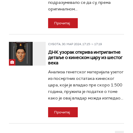
подразумевало се да су, према
оригиналном...
Прочитај
СУБОТА, 30. МАР 2024, 17:15 -> 17:19
ДНК узорак открива интригантне
детаље о кинеском цару из шестог
века
Анализа генетског материјала узетог
из посмртних остатака кинеског
цара, који је владао пре скоро 1.500
година, пружила је податке о томе
како је овај владар можда изгледао...
Прочитај