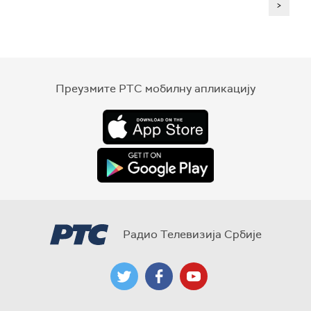
>
Преузмите РТС мобилну апликацију
Радио Телевизија Србије