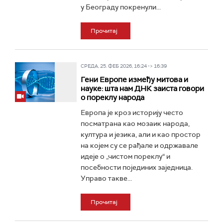
у Београду покренули...
Прочитај
СРЕДА, 25. ФЕБ 2026, 16:24 -> 16:39
Гени Европе између митова и
науке: шта нам ДНК заиста говори
о пореклу народа
Европа је кроз историју често
посматрана као мозаик народа,
култура и језика, али и као простор
на којем су се рађале и одржавале
идеје о „чистом пореклу“ и
посебности појединих заједница.
Управо такве...
Прочитај