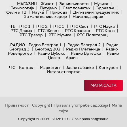
|
|
|
МАГАЗИН
Живот
Занимљивости
Музика
|
|
|
|
Технологијa
Путујемо
Свет познатих
Здравље
|
|
|
|
Филм и ТВ
Наука
Природа
Дигитални предузетник
|
За мале велике хероје
Наизглед здрав
|
|
|
|
|
ТВ
РТС 1
РТС 2
РТС 3
РТС Свет
РТС Наука
|
|
|
|
РТС Драма
РТС Живот
РТС Класика
РТС Коло
|
|
РТС Трезор
РТС Музика
РТС Полетарац
|
|
РАДИО
Радио Београд 1
Радио Београд 2
Радио
|
|
|
Београд 3
Београд 202
Радио Плетеница
Радио
|
|
|
Рокенролер
Радио Џубокс
Радио Вртешка
Радио
|
Џезер
Архив
|
|
|
|
РТС
Контакт
Маркетинг
Јавне набавке
Конкурси
Интернет портал
МАПА САЈТА
Приватност
Copyright
Правила употребе садржаја
Мапа
|
|
|
сајта
Copyright © 2008 - 2026 РТС. Сва права задржана.