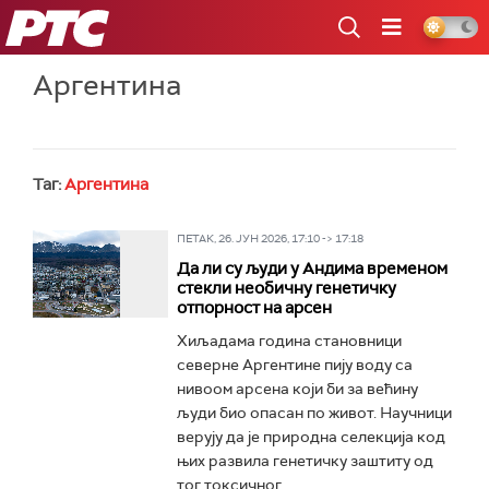
РТС
Аргентина
Таг:
Аргентина
ПЕТАК, 26. ЈУН 2026, 17:10 -> 17:18
Да ли су људи у Андима временом
стекли необичну генетичку
отпорност на арсен
Хиљадама година становници
северне Аргентине пију воду са
нивоом арсена који би за већину
људи био опасан по живот. Научници
верују да је природна селекција код
њих развила генетичку заштиту од
тог токсичног...