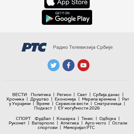
Радио Телевизија Србије
|
|
|
|
ВЕСТИ
Политика
Регион
Свет
Србија данас
|
|
|
|
Хроника
Друштво
Економија
Мерила времена
Рат
|
|
|
|
у Украјини
Време
Сервисне вести
Сматрачница
|
Подкаст
ЕУ могућности 2026
|
|
|
|
СПОРТ
Фудбал
Кошарка
Тенис
Одбојка
|
|
|
|
Рукомет
Ватерполо
Атлетика
Ауто-мото
Остали
|
спортови
Меморијал РТС