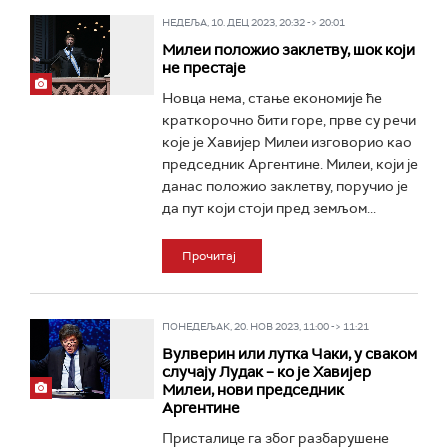
НЕДЕЉА, 10. ДЕЦ 2023, 20:32 -> 20:01
Милеи положио заклетву, шок који
не престаје
Новца нема, стање економије ће
краткорочно бити горе, прве су речи
које је Хавијер Милеи изговорио као
председник Аргентине. Милеи, који је
данас положио заклетву, поручио је
да пут који стоји пред земљом...
Прочитај
ПОНЕДЕЉАК, 20. НОВ 2023, 11:00 -> 11:21
Вулверин или лутка Чаки, у сваком
случају Лудак – ко је Хавијер
Милеи, нови председник
Аргентине
Присталице га због разбарушене