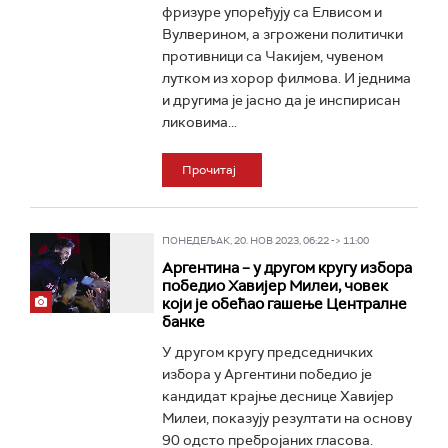
фризуре упоређују са Елвисом и
Вулверином, а згрожени политички
противници са Чакијем, чувеном
лутком из хорор филмова. И једнима
и другима је јасно да је инспирисан
ликовима...
Прочитај
ПОНЕДЕЉАК, 20. НОВ 2023, 06:22 -> 11:00
Аргентина – у другом кругу избора
победио Хавијер Милеи, човек
који је обећао гашење Централне
банке
У другом кругу председничких
избора у Аргентини победио је
кандидат крајње деснице Хавијер
Милеи, показују резултати на основу
90 одсто пребројаних гласова.