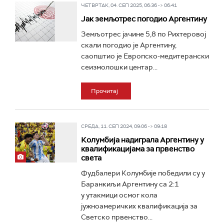
ЧЕТВРТАК, 04. СЕП 2025, 06:36 -> 06:41
Јак земљотрес погодио Аргентину
Земљотрес јачине 5,8 по Рихтеровој
скали погодио је Аргентину,
саопштио је Европско-медитерански
сеизмолошки центар...
Прочитај
СРЕДА, 11. СЕП 2024, 09:06 -> 09:18
Колумбија надиграла Аргентину у
квалификацијама за првенство
света
Фудбалери Колумбије победили су у
Баранкиљи Аргентину са 2:1
у утакмици осмог кола
јужноамеричких квалификација за
Светско првенство...