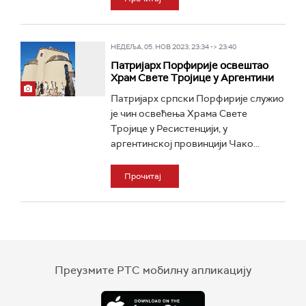
НЕДЕЉА, 05. НОВ 2023, 23:34 -> 23:40
Патријарх Порфирије освештао
Храм Свете Тројице у Аргентини
Патријарх српски Порфирије служио
је чин освећења Храма Свете
Тројице у Ресистенцији, у
аргентинској провинцији Чако...
Прочитај
Преузмите РТС мобилну апликацију