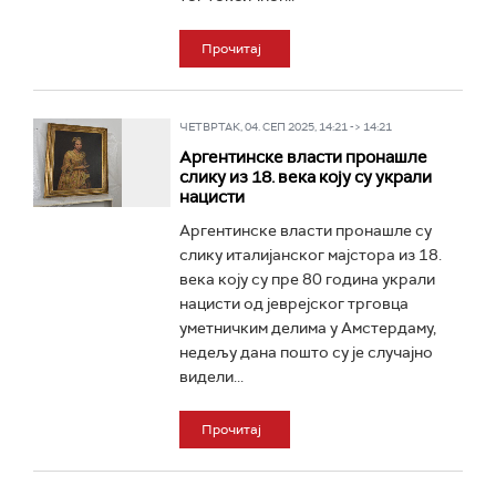
Прочитај
ЧЕТВРТАК, 04. СЕП 2025, 14:21 -> 14:21
Аргентинске власти пронашле
слику из 18. века коју су украли
нацисти
Аргентинске власти пронашле су
слику италијанског мајстора из 18.
века коју су пре 80 година украли
нацисти од јеврејског трговца
уметничким делима у Амстердаму,
недељу дана пошто су је случајно
видели...
Прочитај