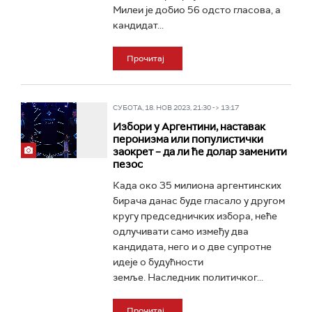
Милеи је добио 56 одсто гласова, а
кандидат...
Прочитај
СУБОТА, 18. НОВ 2023, 21:30 -> 13:17
Избори у Аргентини, наставак
перонизма или популистички
заокрет – да ли ће долар заменити
пезос
Када око 35 милиона аргентинских
бирача данас будe гласалo у другом
кругу председничких избора, неће
одлучивати само између два
кандидата, него и о две супротне
идеје о будућности
земље. Наследник политичког...
Прочитај