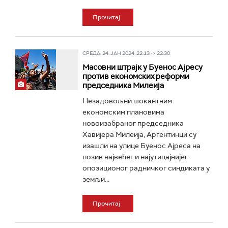
Прочитај
СРЕДА, 24. ЈАН 2024, 22:13 -> 22:30
Масовни штрајк у Буенос Ајресу
против економских реформи
председника Милеија
Незадовољни шокантним
економским плановима
новоизабраног председника
Хавијера Милеија, Аргентинци су
изашли на улице Буенос Ајреса на
позив највећег и најутицајнијег
опозиционог радничког синдиката у
земљи...
Прочитај