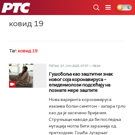
РТС
ковид 19
Таг:
ковид 19
ПЕТАК, 27. ЈУН 2025, 07:57 -> 08:04
Гушобоља као заштитни знак
новог соја коронавируса –
епидемиолози подсећају на
познате мере заштите
Нова варијанта коронавируса
изазива болан симптом – запара грло
као да је засечено бријачем.
Стручњаци наводе да би последња
мутација могла бити заразнија од
претходних. Гошћа Јутарњег