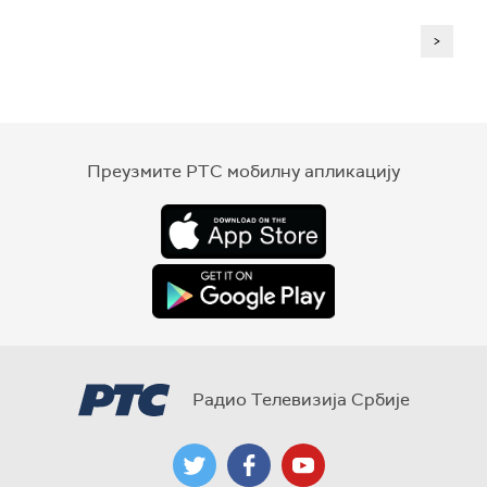
>
Преузмите РТС мобилну апликацију
Радио Телевизија Србије