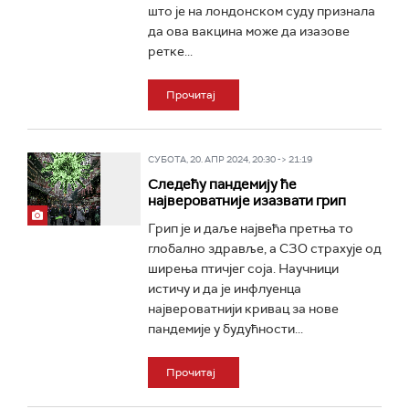
што је на лондонском суду признала
да ова вакцина може да изазове
ретке...
Прочитај
СУБОТА, 20. АПР 2024, 20:30 -> 21:19
Следећу пандемију ће
највероватније изазвати грип
Грип је и даље највећа претња то
глобално здравље, а СЗО страхује од
ширења птичјег соја. Научници
истичу и да је инфлуенца
највероватнији кривац за нове
пандемије у будућности...
Прочитај