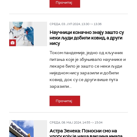
Прочитај
СРЕДА, 03. ЈУЛ 2024, 13:30 -> 13:36
Научници коначно знају зашто су
неки људи добили ковид, а други
нису
Током пандемије, једно од кључних
питања које је збуњивало научнике и
лекаре било је зашто се неки људи
ниједном нису заразили и добили
ковид, док су се други више пута
заразили...
Прочитај
СРЕДА, 08. МАЈ 2024, 14:55 -> 15:04
Астра Зенека: Поносни смо на
улогу коју је наша вакцина имала