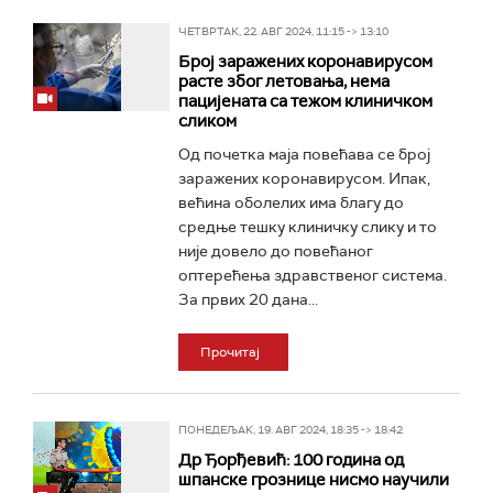
ЧЕТВРТАК, 22. АВГ 2024, 11:15 -> 13:10
Број заражених коронавирусом
расте због летовања, нема
пацијената са тежом клиничком
сликом
Од почетка маја повећава се број
заражених коронавирусом. Ипак,
већина оболелих има благу до
средње тешку клиничку слику и то
није довело до повећаног
оптерећења здравственог система.
За првих 20 дана...
Прочитај
ПОНЕДЕЉАК, 19. АВГ 2024, 18:35 -> 18:42
Др Ђорђевић: 100 година од
шпанске грознице нисмо научили