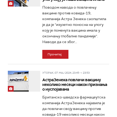
Поводом навода о повлачењу
вакцине против ковида-19,
компанија Астра Зенека саопштила
је да је "изузетно поносна на улогу
коју је поменута вакцина имала у
окончању глобалне пандемије".
Наводе да се због...
Прочитај
УТОРАК, 07. МАЈ 2024, 23:45 -> 23:53
АстраЗенека повлачи вакцину
неколико месеци након признања
о нуспојавама
Британско-шведска фармацеутска
компанија АстраЗенека најавила је
да повлачи своју вакцину против
ковида-19 неколико месеци након