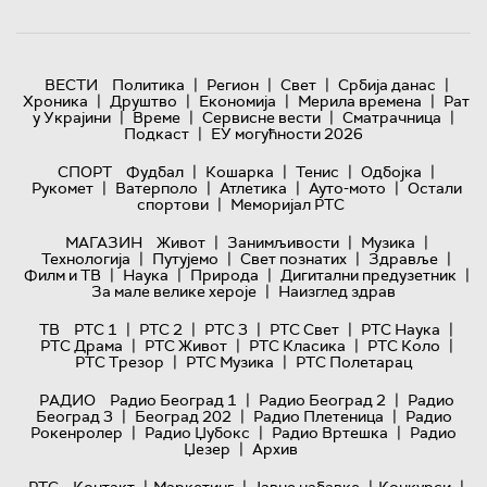
|
|
|
|
ВЕСТИ
Политика
Регион
Свет
Србија данас
|
|
|
|
Хроника
Друштво
Економија
Мерила времена
Рат
|
|
|
|
у Украјини
Време
Сервисне вести
Сматрачница
|
Подкаст
ЕУ могућности 2026
|
|
|
|
СПОРТ
Фудбал
Кошарка
Тенис
Одбојка
|
|
|
|
Рукомет
Ватерполо
Атлетика
Ауто-мото
Остали
|
спортови
Меморијал РТС
|
|
|
МАГАЗИН
Живот
Занимљивости
Музика
|
|
|
|
Технологијa
Путујемо
Свет познатих
Здравље
|
|
|
|
Филм и ТВ
Наука
Природа
Дигитални предузетник
|
За мале велике хероје
Наизглед здрав
|
|
|
|
|
ТВ
РТС 1
РТС 2
РТС 3
РТС Свет
РТС Наука
|
|
|
|
РТС Драма
РТС Живот
РТС Класика
РТС Коло
|
|
РТС Трезор
РТС Музика
РТС Полетарац
|
|
РАДИО
Радио Београд 1
Радио Београд 2
Радио
|
|
|
Београд 3
Београд 202
Радио Плетеница
Радио
|
|
|
Рокенролер
Радио Џубокс
Радио Вртешка
Радио
|
Џезер
Архив