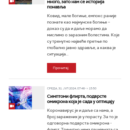
много, зато нам се историја
понавља
Ковид, мале богиње, емпокс раније
познате као мајмунске богиње –
доказ су да и даље морамо да
мислимо о заразним болестима. Које
су тренутно највеће претње по
глобално јавно здравље, а каква је
ситуација...
Прочитај
СРЕДА, 31. ЈУЛ 2024, 07:48 -> 15:50
Симптоми флирта, подврсте
омикрона која је сада у оптицају
Коронавирус је и даље са нама, а
број заражених је у порасту. За то је
одговорна подврста омикрона -
флирт. Тренутно нема пацијената са