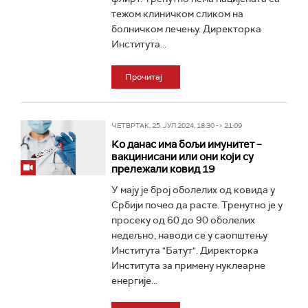
тежом клиничком сликом на
болничком лечењу. Директорка
Института...
Прочитај
ЧЕТВРТАК, 25. ЈУЛ 2024, 18:30 -> 21:09
Ко данас има бољи имунитет –
вакцинисани или они који су
прележали ковид 19
У мају је број оболелих од ковида у
Србији почео да расте. Тренутно је у
просеку од 60 до 90 оболелих
недељно, наводи се у саопштењу
Института "Батут". Директорка
Института за примену нуклеарне
енергије...