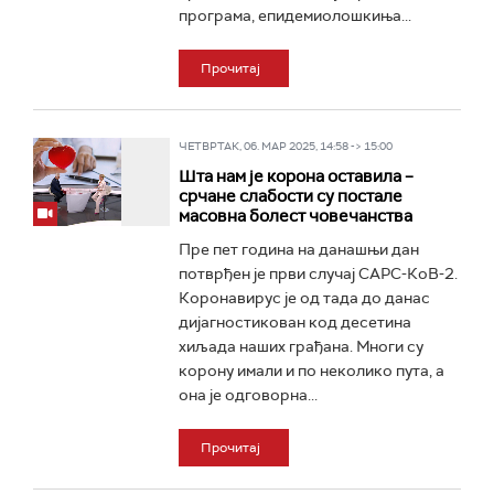
програма, епидемиолошкиња...
Прочитај
ЧЕТВРТАК, 06. МАР 2025, 14:58 -> 15:00
Шта нам је корона оставила –
срчане слабости су постале
масовна болест човечанства
Пре пет година на данашњи дан
потврђен је први случај САРС-КоВ-2.
Коронавирус је од тада до данас
дијагностикован код десетина
хиљада наших грађана. Многи су
корону имали и по неколико пута, а
она је одговорна...
Прочитај