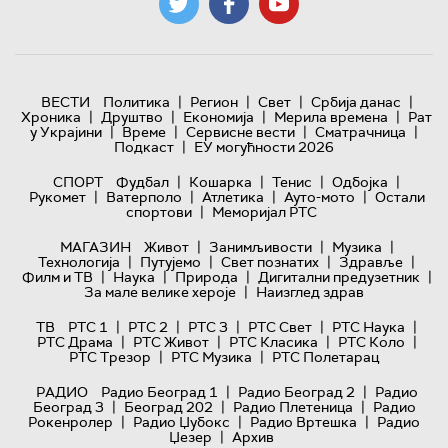
|
|
|
|
ВЕСТИ
Политика
Регион
Свет
Србија данас
|
|
|
|
Хроника
Друштво
Економија
Мерила времена
Рат
|
|
|
|
у Украјини
Време
Сервисне вести
Сматрачница
|
Подкаст
ЕУ могућности 2026
|
|
|
|
СПОРТ
Фудбал
Кошарка
Тенис
Одбојка
|
|
|
|
Рукомет
Ватерполо
Атлетика
Ауто-мото
Остали
|
спортови
Меморијал РТС
|
|
|
МАГАЗИН
Живот
Занимљивости
Музика
|
|
|
|
Технологијa
Путујемо
Свет познатих
Здравље
|
|
|
|
Филм и ТВ
Наука
Природа
Дигитални предузетник
|
За мале велике хероје
Наизглед здрав
|
|
|
|
|
ТВ
РТС 1
РТС 2
РТС 3
РТС Свет
РТС Наука
|
|
|
|
РТС Драма
РТС Живот
РТС Класика
РТС Коло
|
|
РТС Трезор
РТС Музика
РТС Полетарац
|
|
РАДИО
Радио Београд 1
Радио Београд 2
Радио
|
|
|
Београд 3
Београд 202
Радио Плетеница
Радио
|
|
|
Рокенролер
Радио Џубокс
Радио Вртешка
Радио
|
Џезер
Архив