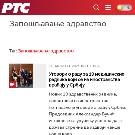
РТС
Запошљавање здравство
Таг:
Запошљавање здравство
ПЕТАК, 12. СЕП 2025, 10:11 -> 19:38
Уговори о раду за 19 медицинских
радника који се из иностранства
враћају у Србију
Нових 19 здравствених радника,
повратника из иностранства,
потписало је уговоре о раду у Србији.
Председник Александар Вучић
истакао је на уручењу уговора да је
држава спремна да издвоји и више
новца како...