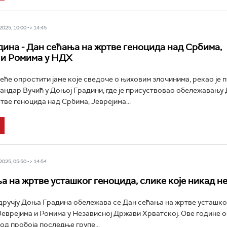
025, 10:00 -> 14:45
ина - Дан сећања на жртве геноцида над Србима,
 и Ромима у НДХ
еће опростити јаме које сведоче о њиховим злочинима, рекао је
андар Вучић у Доњој Градини, где је присуствовао обележавању
тве геноцида над Србима, Јеврејима...
025, 05:50 -> 14:54
а на жртве усташког геноцида, слике које никад н
ручју Доња Градина обележава се Дан сећања на жртве усташко
Јеврејима и Ромима у Независној Држави Хрватској. Ове године 
од пробоја последње групе...