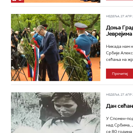
НЕДЕЉА, 27. АПР 2
Доња Град
Јеврејима
Никада нам н
Србије Алекс
сећања на жр
Прочитај
НЕДЕЉА, 27. АПР 2
Дан сећањ
У Спомен-под
над Србима, 
се 80 година 