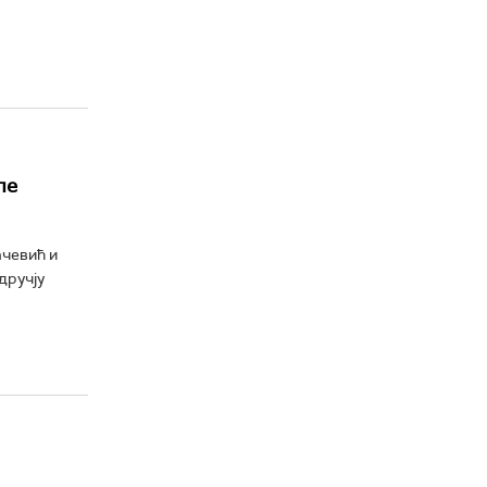
ле
чевић и
дручју