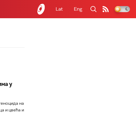
Lat
Eng
има у
геноцида на
а и цвећа и