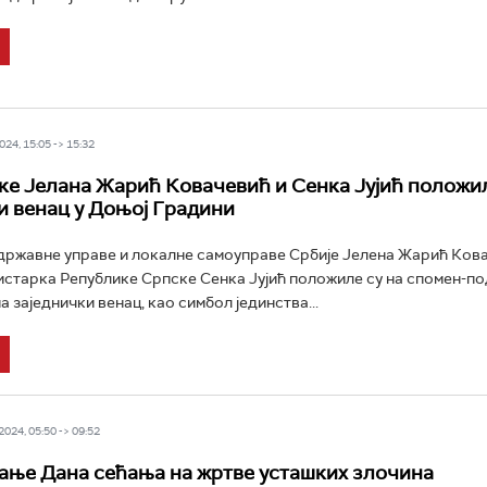
24, 15:05 -> 15:32
е Јелана Жарић Ковачевић и Сенка Јујић положи
и венац у Доњој Градини
ржавне управе и локалне самоуправе Србије Јелена Жарић Кова
старка Републике Српске Сенка Јујић положиле су на спомен-по
 заједнички венац, као симбол јединства...
024, 05:50 -> 09:52
ње Дана сећања на жртве усташких злочина