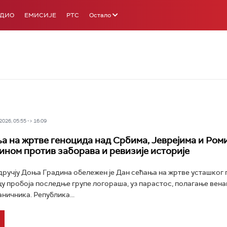
АДИО
ЕМИСИЈЕ
РТС
Остало
026, 05:55 -> 16:09
а на жртве геноцида над Србима, Јеврејима и Ром
ином против заборава и ревизије историје
ручју Доња Градина обележен је Дан сећања на жртве усташког 
у пробоја последње групе логораша, уз парастос, полагање венaц
ничника. Република...