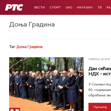
РТС
ВЕСТИ
СПОРТ
OKO
МАГАЗИН
ТВ
Р
Доња Градина
Таг:
Доња Градина
НЕДЕЉА, 19. АПР 2
Дан сећањ
НДХ – ист
У Спомен-под
81. годишњиц
обраћање зва
Прочитај