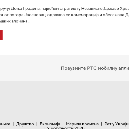
ручју Доња Градина, највећем стратишту Независне Државе Хрва
ног логора Јасеновац, одржава се комеморација и обележава Д
шких злочина...
Преузмите РТС мобилну апли
|
|
|
|
оника
Друштво
Економија
Мерила времена
Рат у Украји
ЕУ могућности 2026