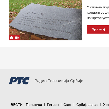
У спомен под
концентрацио
на жртве уста
Прочитај
Радио Телевизија Србије
|
|
|
|
ВЕСТИ
Политика
Регион
Свет
Србија данас
Хр