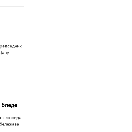
 председник
 Дану
е бледе
г геноцида
обележава