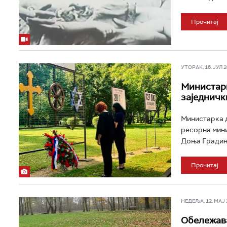
Прочитај
УТОРАК, 16. ЈУЛ 20
Министарк
заједничк
Министарка д
ресорна мини
Доња Градина
Прочитај
НЕДЕЉА, 12. МАЈ 2
Oбележава