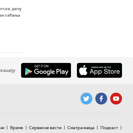
тске, делу
ан сећања
кацију
|
|
|
|
|
ни
Време
Сервисне вести
Сматрачница
Подкаст