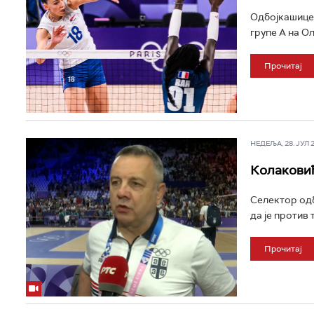
Одбојкашице 
групе А на Ол
Прочитај
НЕДЕЉА, 28. ЈУЛ 20
Колаковић
Селектор одб
да је против 
Прочитај