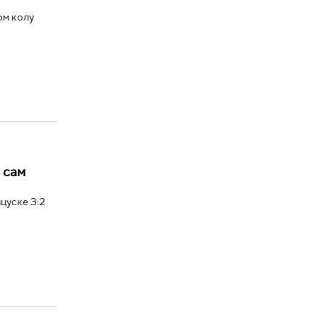
ом колу
 сам
цуске 3:2