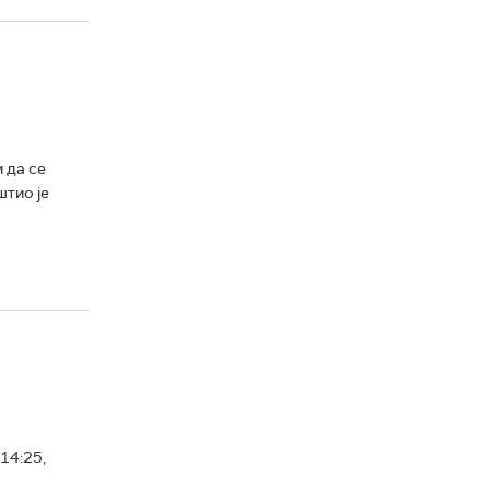
 да се
штио је
14:25,