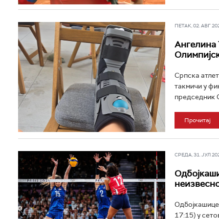
ПЕТАК, 02. АВГ 202
Ангелина 
Олимпијск
Српска атлет
такмичи у фи
председник С
Прочитај
СРЕДА, 31. ЈУЛ 202
Одбојкаши
неизвесно
Одбојкашице С
17:15) у сето