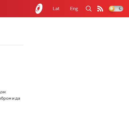
Lat
Eng
цом
ебром и да