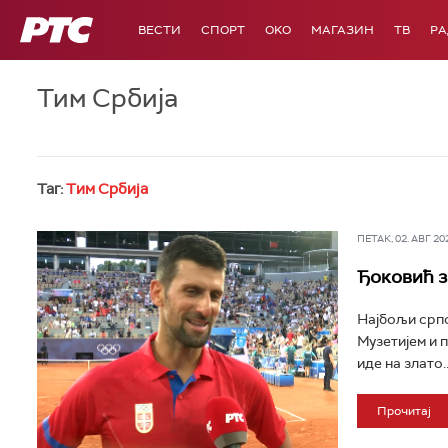
РТС
ВЕСТИ
СПОРТ
OKO
МАГАЗИН
ТВ
Р
Тим Србија
Таг:
Тим Србија
ПЕТАК, 02. АВГ 202
Ђоковић за
Најбољи српс
Музетијем и 
иде на злато..
Прочитај