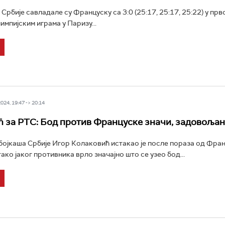
Србије савладале су Француску са 3:0 (25:17, 25:17, 25:22) у прв
импијским играма у Паризу...
24, 19:47 -> 20:14
 за РТС: Бод против Француске значи, задовољан
ојкаша Србије Игор Колаковић истакао је после пораза од Фран
тако јаког противника врло значајно што се узео бод...