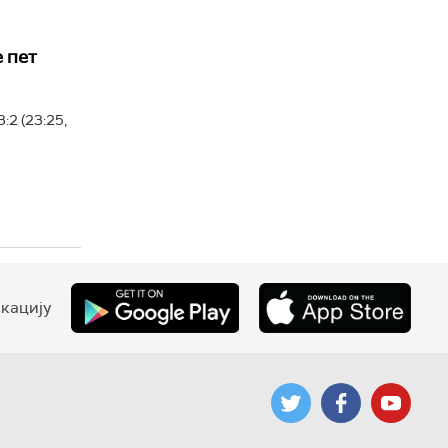
 пет
:2 (23:25,
кацију