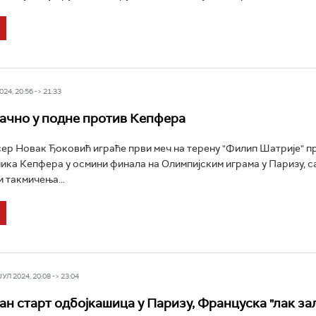
24, 20:56 -> 21:33
ачно у подне против Кепфера
ер Новак Ђоковић играће први меч на терену "Филип Шатрије" п
ка Кепфера у осмини финала на Олимпијским играма у Паризу, с
 такмичења...
Л 2024, 20:08 -> 23:04
н старт одбојкашица у Паризу, Француска "лак зал