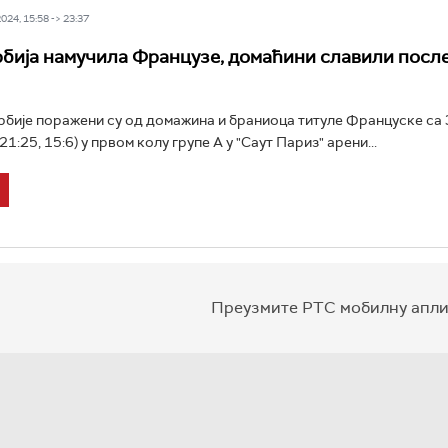
24, 15:58 -> 23:37
бија намучила Французе, домаћини славили после
бије поражени су од домажина и браниоца титуле Француске са 3
 21:25, 15:6) у првом колу групе А у "Саут Париз" арени...
Преузмите РТС мобилну апли