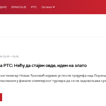
АДИО
ЕМИСИЈЕ
РТС
Остало
4, 21:03 -> 01:01
 РТС: Нећу да стајем овде, идем на злато
ки тенисер Новак Ђоковић изјавио је после тријумфа над Лорен
пласманом у финале олимпијског турнира да се не задовољава ср
.