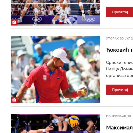
Прочитај
УТОРАК, 30. ЈУЛ 20
Ђоковић т
Српски тенис
Немца Домини
организатори
Прочитај
ПОНЕДЕЉАК, 29. ЈУ
Максимала