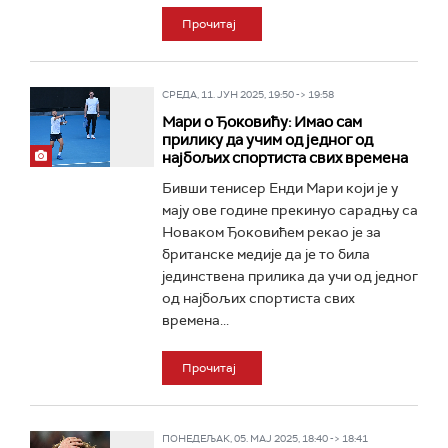
Прочитај
СРЕДА, 11. ЈУН 2025, 19:50 -> 19:58
Мари о Ђоковићу: Имао сам
прилику да учим од једног од
најбољих спортиста свих времена
Бивши тенисер Енди Мари који је у
мају ове године прекинуо сарадњу са
Новаком Ђоковићем рекао је за
британске медије да је то била
јединствена прилика да учи од једног
од најбољих спортиста свих
времена...
Прочитај
ПОНЕДЕЉАК, 05. МАЈ 2025, 18:40 -> 18:41