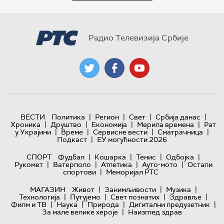
Радио Телевизија Србије
|
|
|
|
ВЕСТИ
Политика
Регион
Свет
Србија данас
|
|
|
|
Хроника
Друштво
Економија
Мерила времена
Рат
|
|
|
|
у Украјини
Време
Сервисне вести
Сматрачница
|
Подкаст
ЕУ могућности 2026
|
|
|
|
СПОРТ
Фудбал
Кошарка
Тенис
Одбојка
|
|
|
|
Рукомет
Ватерполо
Атлетика
Ауто-мото
Остали
|
спортови
Меморијал РТС
|
|
|
МАГАЗИН
Живот
Занимљивости
Музика
|
|
|
|
Технологијa
Путујемо
Свет познатих
Здравље
|
|
|
|
Филм и ТВ
Наука
Природа
Дигитални предузетник
|
За мале велике хероје
Наизглед здрав