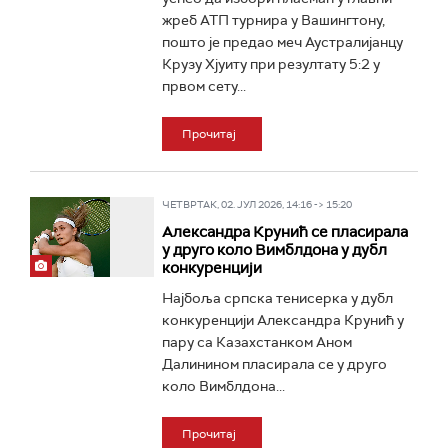
жреб АТП турнира у Вашингтону,
пошто је предао меч Аустралијанцу
Крузу Хјуиту при резултату 5:2 у
првом сету...
Прочитај
ЧЕТВРТАК, 02. ЈУЛ 2026, 14:16 -> 15:20
Александра Крунић се пласирала
у друго коло Вимблдона у дубл
конкуренцији
Најбоља српска тенисерка у дубл
конкуренцији Александра Крунић у
пару са Казахстанком Аном
Далинином пласирала се у друго
коло Вимблдона...
Прочитај