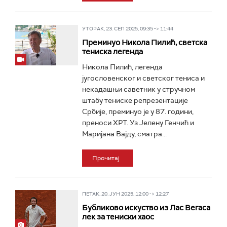
УТОРАК, 23. СЕП 2025, 09:35 -> 11:44
Преминуо Никола Пилић, светска
тениска легенда
Никола Пилић, легенда
југословенског и светског тениса и
некадашњи саветник у стручном
штабу тениске репрезентације
Србије, преминуо је у 87. години,
преноси ХРТ. Уз Јелену Генчић и
Маријана Вајду, сматра...
Прочитај
ПЕТАК, 20. ЈУН 2025, 12:00 -> 12:27
Бубликово искуство из Лас Вегаса
лек за тениски хаос