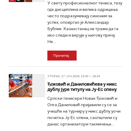
У свету професионалног тениса, тезу
где дисциплина и велика одрицања
често подразумевају синоним за
успех, оповргао је Александар
Бублик. Казахстанац не тражи да га
ико следи и верује у његову причу.
Не...
Прочитај
УТОРАК, 17. ЈУН 2025, 15:30 -> 16:34
Ђоковић и Даниловићева у микс
дублу јуре титулу на Ју-Ес опену
Српски тенисери Новак Ђоковић и
Олга Даниловић пријавили су се за
учешће на турниру у микс дублу уочи
почетка Ју-Ес опена, саопштили су
данас организатори такмичења...