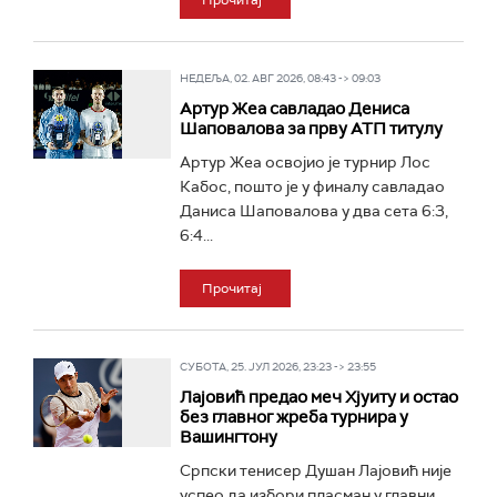
Прочитај
НЕДЕЉА, 02. АВГ 2026, 08:43 -> 09:03
Артур Жеа савладао Дениса
Шаповалова за прву АТП титулу
Артур Жеа освојио је турнир Лос
Кабос, пошто је у финалу савладао
Даниса Шаповалова у два сета 6:3,
6:4...
Прочитај
СУБОТА, 25. ЈУЛ 2026, 23:23 -> 23:55
Лајовић предао меч Хјуиту и остао
без главног жреба турнира у
Вашингтону
Српски тенисер Душан Лајовић није
успео да избори пласман у главни