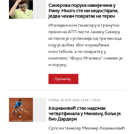
Синерова порука навијачима у
Риму: Много сте ми недостајали,
једва чекам повратак на терен
Италијанском тенисеру и тренутно
првом на АТП листи Јанику Синеру
истекла је суспензија од три месеца
коју је добио због коришћења
клостебола, а по повратку у
комплекс "Форо Италико" снимио је
и поруку...
Прочитај
СРЕДА, 16. АПР 2025, 13:40 -> 15:14
Кецмановић стао надомак
четвртфинала у Минхену, бољи је
био Дардери
Српски тенисер Миомир Кецмановић