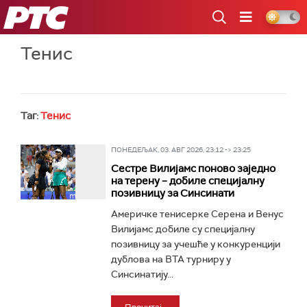
РТС
Тенис
Таг:
Тенис
ПОНЕДЕЉАК, 03. АВГ 2026, 23:12 -> 23:25
Сестре Вилијамс поново заједно
на терену – добиле специјалну
позивницу за Синсинати
Америчке тенисерке Серена и Венус
Вилијамс добиле су специјалну
позивницу за учешће у конкуренцији
дублова на ВТА турниру у
Синсинатију...