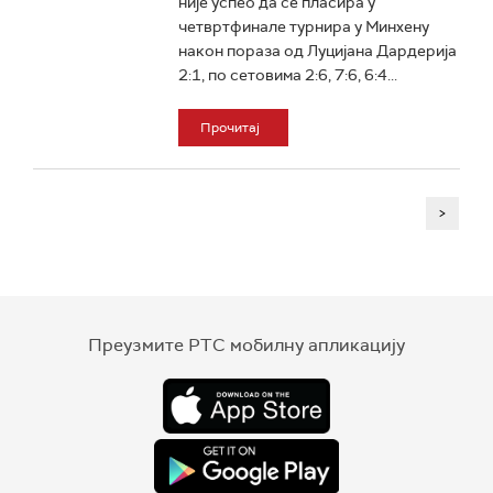
није успео да се пласира у
четвртфинале турнира у Минхену
након пораза од Луцијана Дардерија
2:1, по сетовима 2:6, 7:6, 6:4...
Прочитај
>
Преузмите РТС мобилну апликацију