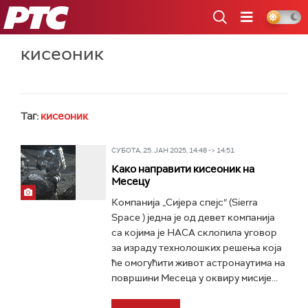
РТС
кисеоник
Таг:
кисеоник
СУБОТА, 25. ЈАН 2025, 14:48 -> 14:51
Како направити кисеоник на
Месецу
Компанија „Сијера спејс“ (Sierra
Space ) једна је од девет компанија
са којима је НАСА склопила уговор
за израду технолошких решења која
ће омогућити живот астронаутима на
површини Месеца у оквиру мисије...