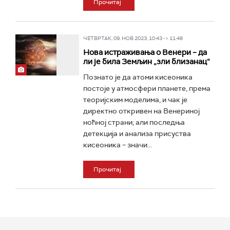
Прочитај
ЧЕТВРТАК, 09. НОВ 2023, 10:43 -> 11:48
Нова истраживања о Венери – да
ли је била Земљин „зли близанац“
Познато је да атоми кисеоника
постоје у атмосфери планете, према
теоријским моделима, и чак је
директно откривен на Венериној
ноћној страни; али последња
детекција и анализа присуства
кисеоника – значи...
Прочитај