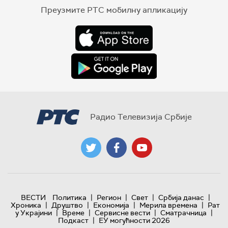
Преузмите РТС мобилну апликацију
Радио Телевизија Србије
|
|
|
|
ВЕСТИ
Политика
Регион
Свет
Србија данас
|
|
|
|
Хроника
Друштво
Економија
Мерила времена
Рат
|
|
|
|
у Украјини
Време
Сервисне вести
Сматрачница
|
Подкаст
ЕУ могућности 2026