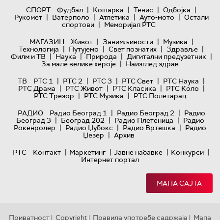
|
|
|
|
СПОРТ
Фудбал
Кошарка
Тенис
Одбојка
|
|
|
|
Рукомет
Ватерполо
Атлетика
Ауто-мото
Остали
|
спортови
Меморијал РТС
|
|
|
МАГАЗИН
Живот
Занимљивости
Музика
|
|
|
|
Технологијa
Путујемо
Свет познатих
Здравље
|
|
|
|
Филм и ТВ
Наука
Природа
Дигитални предузетник
|
За мале велике хероје
Наизглед здрав
|
|
|
|
|
ТВ
РТС 1
РТС 2
РТС 3
РТС Свет
РТС Наука
|
|
|
|
РТС Драма
РТС Живот
РТС Класика
РТС Коло
|
|
РТС Трезор
РТС Музика
РТС Полетарац
|
|
РАДИО
Радио Београд 1
Радио Београд 2
Радио
|
|
|
Београд 3
Београд 202
Радио Плетеница
Радио
|
|
|
Рокенролер
Радио Џубокс
Радио Вртешка
Радио
|
Џезер
Архив
|
|
|
|
РТС
Контакт
Маркетинг
Јавне набавке
Конкурси
Интернет портал
МАПА САЈТА
Приватност
Copyright
Правила употребе садржаја
Мапа
|
|
|