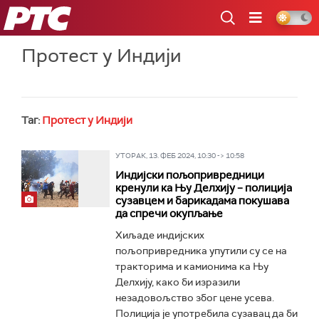
РТС
Протест у Индији
Таг:
Протест у Индији
УТОРАК, 13. ФЕБ 2024, 10:30 -> 10:58
Индијски пољопривредници
кренули ка Њу Делхију – полиција
сузавцем и барикадама покушава
да спречи окупљање
Хиљаде индијских
пољопривредника упутили су се на
тракторима и камионима ка Њу
Делхију, како би изразили
незадовољство због цене усева.
Полиција је употребила сузавац да би