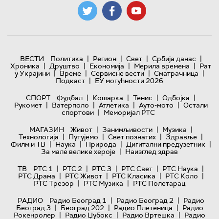
|
|
|
|
ВЕСТИ
Политика
Регион
Свет
Србија данас
|
|
|
|
Хроника
Друштво
Економија
Мерила времена
Рат
|
|
|
|
у Украјини
Време
Сервисне вести
Сматрачница
|
Подкаст
ЕУ могућности 2026
|
|
|
|
СПОРТ
Фудбал
Кошарка
Тенис
Одбојка
|
|
|
|
Рукомет
Ватерполо
Атлетика
Ауто-мото
Остали
|
спортови
Меморијал РТС
|
|
|
МАГАЗИН
Живот
Занимљивости
Музика
|
|
|
|
Технологијa
Путујемо
Свет познатих
Здравље
|
|
|
|
Филм и ТВ
Наука
Природа
Дигитални предузетник
|
За мале велике хероје
Наизглед здрав
|
|
|
|
|
ТВ
РТС 1
РТС 2
РТС 3
РТС Свет
РТС Наука
|
|
|
|
РТС Драма
РТС Живот
РТС Класика
РТС Коло
|
|
РТС Трезор
РТС Музика
РТС Полетарац
|
|
РАДИО
Радио Београд 1
Радио Београд 2
Радио
|
|
|
Београд 3
Београд 202
Радио Плетеница
Радио
|
|
|
Рокенролер
Радио Џубокс
Радио Вртешка
Радио