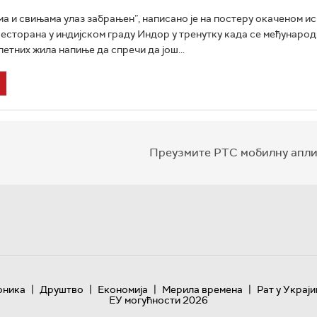
а и свињама улаз забрањен”, написано је на постеру окаченом и
есторана у индијском граду Индор у тренутку када се међународ
петних жила напиње да спречи да још...
Преузмите РТС мобилну апли
|
|
|
|
оника
Друштво
Економија
Мерила времена
Рат у Украји
ЕУ могућности 2026