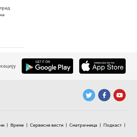
спред
на
кацију
|
|
|
|
|
ни
Време
Сервисне вести
Сматрачница
Подкаст