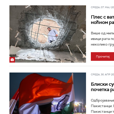
СРЕДА, 07. МАЈ 202
Плес с ва
ноћном ра
Више од мили
ивици рата п
неколико груп
Прочитај
СРЕДА, 30. АПР 202
Блиски су
почетка р
Одбројавање 
Пакистанци. 
Пакистанци т