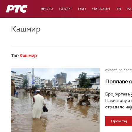
РТС
ВЕСТИ
СПОРТ
OKO
МАГАЗИН
ТВ
Р
Кашмир
Таг:
Кашмир
СУБОТА, 16. АВГ 20
Поплаве о
Број жртава 
Пакистану и 
страдало нај
Прочитај