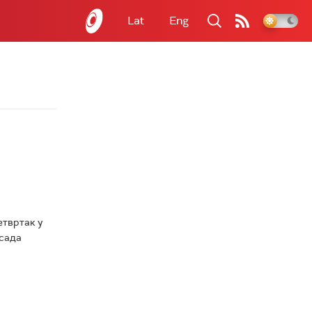
Lat
Eng
етвртак у
 сада