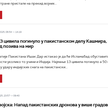
стране пристале на прекид војних...
25, 06:54 -> 14:19
3 цивила погинуло у пакистанском делу Кашмира,
 позива на мир
ије Пакистана Ишак Дар истакао је да ће Исламабад обуставит
сти уколико то учини и Индија. Најмање 13 цивила погинуло а 50 и
у удару индијских снага на пакистански...
5, 23:57 -> 09:40
војска: Напад пакистанских дронова у више градов