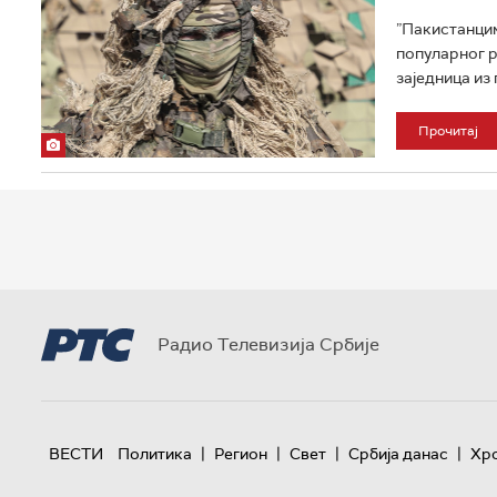
”Пакистанцим
популарног р
заједница из 
Прочитај
Радио Телевизија Србије
|
|
|
|
ВЕСТИ
Политика
Регион
Свет
Србија данас
Хр