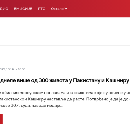
АДИО
ЕМИСИЈЕ
РТС
Остало
25, 13:19 -> 16:36
днеле више од 300 живота у Пакистану и Кашмиру
у обилним монсунским поплавама и клизиштима које су почепе у ч
пакистанском Кашмиру наставља да расте. Потврђено је да је до
маље 307 људи, наводе медији...