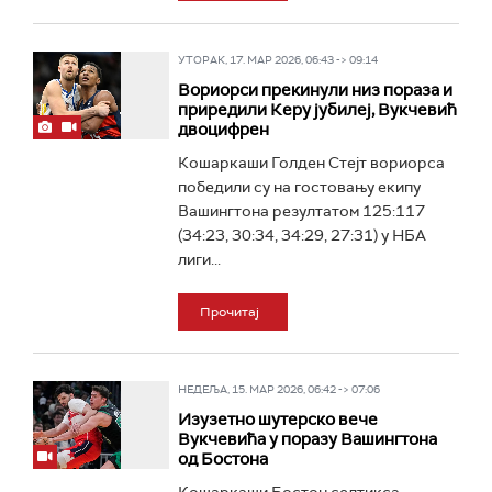
УТОРАК, 17. МАР 2026, 06:43 -> 09:14
Вориорси прекинули низ пораза и
приредили Керу јубилеј, Вукчевић
двоцифрен
Кошаркаши Голден Стејт вориорса
победили су на гостовању екипу
Вашингтона резултатом 125:117
(34:23, 30:34, 34:29, 27:31) у НБА
лиги...
Прочитај
НЕДЕЉА, 15. МАР 2026, 06:42 -> 07:06
Изузетно шутерско вече
Вукчевића у поразу Вашингтона
од Бостона