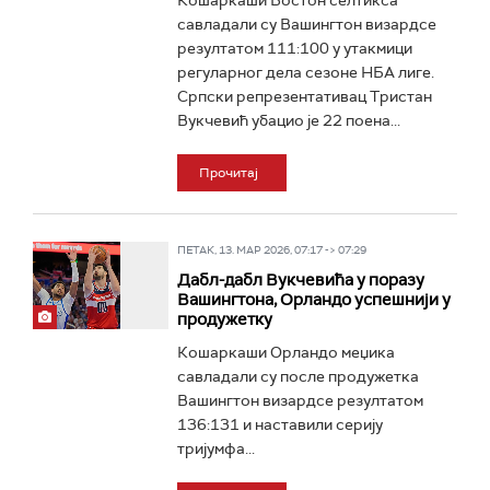
Кошаркаши Бостон селтикса
савладали су Вашингтон визардсе
резултатом 111:100 у утакмици
регуларног дела сезоне НБА лиге.
Српски репрезентативац Тристан
Вукчевић убацио је 22 поена...
Прочитај
ПЕТАК, 13. МАР 2026, 07:17 -> 07:29
Дабл-дабл Вукчевића у поразу
Вашингтона, Орландо успешнији у
продужетку
Кошаркаши Орландо меџика
савладали су после продужетка
Вашингтон визардсе резултатом
136:131 и наставили серију
тријумфа...