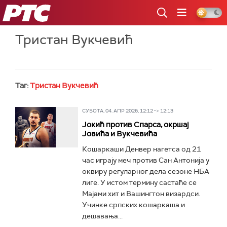
РТС
Тристан Вукчевић
Таг:
Тристан Вукчевић
СУБОТА, 04. АПР 2026, 12:12 -> 12:13
Јокић против Спарса, окршај
Јовића и Вукчевића
Кошаркаши Денвер нагетса од 21
час играју меч против Сан Антонија у
оквиру регуларног дела сезоне НБА
лиге. У истом термину састаће се
Мајами хит и Вашингтон визардси.
Учинке српских кошаркаша и
дешавања...