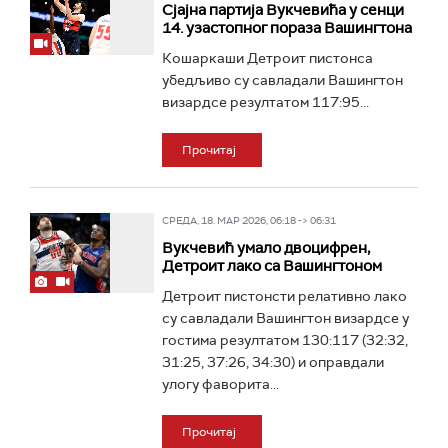
Сјајна партија Вукчевића у сенци
14. узастопног пораза Вашингтона
Кошаркаши Детроит пистонса
убедљиво су савладали Вашингтон
визардсе резултатом 117:95...
Прочитај
СРЕДА, 18. МАР 2026, 06:18 -> 06:31
Вукчевић умало двоцифрен,
Детроит лако са Вашингтоном
Детроит пистонсти релативно лако
су савладали Вашингтон визардсе у
гостима резултатом 130:117 (32:32,
31:25, 37:26, 34:30) и оправдали
улогу фаворита...
Прочитај