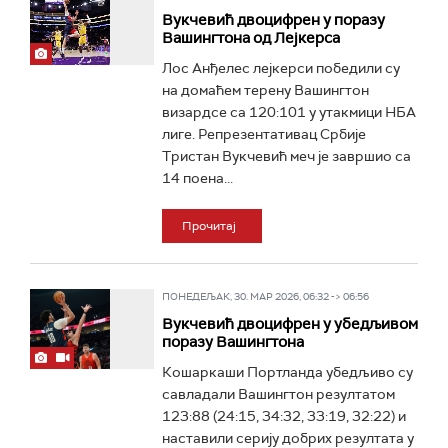
Вукчевић двоцифрен у поразу
Вашингтона од Лејкерса
Лос Анђелес лејкерси победили су
на домаћем терену Вашингтон
визардсе са 120:101 у утакмици НБА
лиге. Репрезентативац Србије
Тристан Вукчевић меч је завршио са
14 поена...
Прочитај
ПОНЕДЕЉАК, 30. МАР 2026, 06:32 -> 06:56
Вукчевић двоцифрен у убедљивом
поразу Вашингтона
Кошаркаши Портланда убедљиво су
савладали Вашингтон резултатом
123:88 (24:15, 34:32, 33:19, 32:22) и
наставили серију добрих резултата у