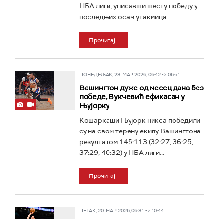
НБА лиги, уписавши шесту победу у
последњих осам утакмица...
Прочитај
ПОНЕДЕЉАК, 23. МАР 2026, 06:42 -> 06:51
Вашингтон дуже од месец дана без
победе, Вукчевић ефикасан у
Њујорку
Кошаркаши Њујорк никса победили
су на свом терену екипу Вашингтона
резултатом 145:113 (32:27, 36:25,
37:29, 40:32) у НБА лиги...
Прочитај
ПЕТАК, 20. МАР 2026, 06:31 -> 10:44