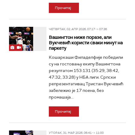
Прочитај
ЧЕТВРТАК, 02. АПР 2026, 07:17 -> 07:36
Вашингтон ниже поразе, али
Вукчевић користи сваки минут на
паркету
Кошаркаши Филаделфије победили
су на гостовању екипу Вашингтона
резултатом 153:131 (35:29, 38:42,
47:32, 33:28) у НБА лиги. Српски
репрезентативац Тристан Вукчевић
забележио је 17 поена, без
промашаја...
Прочитај
УТОРАК, 31. МАР 2026, 06:41 -> 11:00