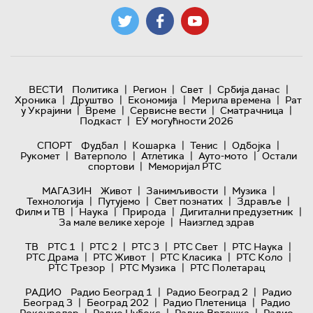
|
|
|
|
ВЕСТИ
Политика
Регион
Свет
Србија данас
|
|
|
|
Хроника
Друштво
Економија
Мерила времена
Рат
|
|
|
|
у Украјини
Време
Сервисне вести
Сматрачница
|
Подкаст
ЕУ могућности 2026
|
|
|
|
СПОРТ
Фудбал
Кошарка
Тенис
Одбојка
|
|
|
|
Рукомет
Ватерполо
Атлетика
Ауто-мото
Остали
|
спортови
Меморијал РТС
|
|
|
МАГАЗИН
Живот
Занимљивости
Музика
|
|
|
|
Технологијa
Путујемо
Свет познатих
Здравље
|
|
|
|
Филм и ТВ
Наука
Природа
Дигитални предузетник
|
За мале велике хероје
Наизглед здрав
|
|
|
|
|
ТВ
РТС 1
РТС 2
РТС 3
РТС Свет
РТС Наука
|
|
|
|
РТС Драма
РТС Живот
РТС Класика
РТС Коло
|
|
РТС Трезор
РТС Музика
РТС Полетарац
|
|
РАДИО
Радио Београд 1
Радио Београд 2
Радио
|
|
|
Београд 3
Београд 202
Радио Плетеница
Радио