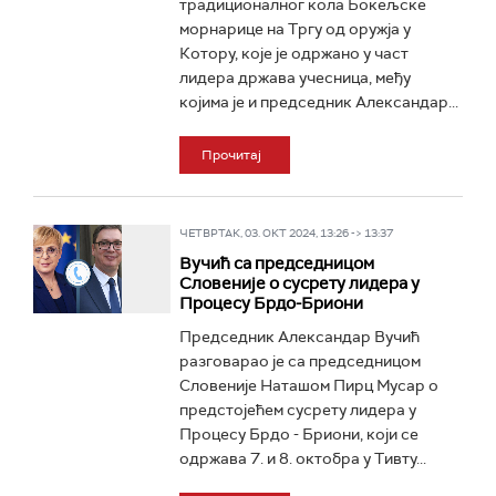
традиционалног кола Бокељске
морнарице на Тргу од оружја у
Котору, које је одржано у част
лидера држава учесница, међу
којима је и председник Александар...
Прочитај
ЧЕТВРТАК, 03. ОКТ 2024, 13:26 -> 13:37
Вучић са председницом
Словеније о сусрету лидера у
Процесу Брдо-Бриони
Председник Александар Вучић
разговарао је са председницом
Словеније Наташом Пирц Мусар о
предстојећем сусрету лидера у
Процесу Брдо - Бриони, који се
одржава 7. и 8. октобра у Тивту...