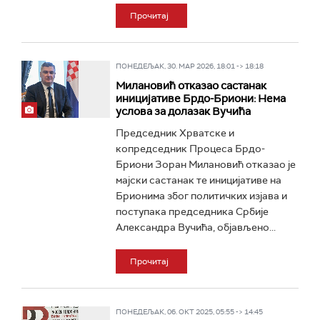
Прочитај
ПОНЕДЕЉАК, 30. МАР 2026, 18:01 -> 18:18
Милановић отказао састанак
иницијативе Брдо-Бриони: Нема
услова за долазак Вучића
Председник Хрватске и
копредседник Процеса Брдо-
Бриони Зоран Милановић отказао је
мајски састанак те иницијативе на
Брионима због политичких изјава и
поступака председника Србије
Александра Вучића, објављено...
Прочитај
ПОНЕДЕЉАК, 06. ОКТ 2025, 05:55 -> 14:45