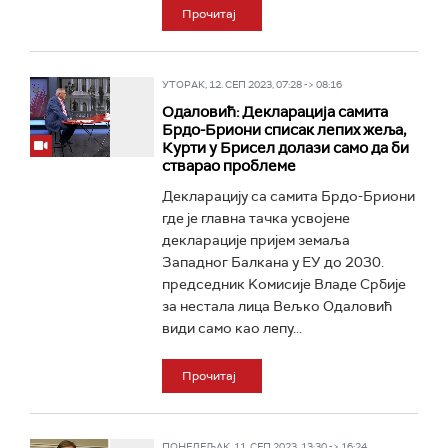
Прочитај
УТОРАК, 12. СЕП 2023, 07:28 -> 08:16
Одаловић: Декларација самита
Брдо-Бриони списак лепих жеља,
Курти у Брисел долази само да би
стварао проблеме
Декларацију са самита Брдо-Бриони
где је главна тачка усвојене
декларације пријем земаља
Западног Балкана у ЕУ до 2030.
председник Kомисије Владе Србије
за нестала лица Вељко Одаловић
види само као лепу...
Прочитај
ПОНЕДЕЉАК, 11. СЕП 2023, 13:30 -> 16:24