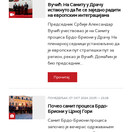
Вучић: На Самиту у Драчу
истакнуто да ће се заједно радити
на европским интеграцијама
Председник Србије Александар
Вучић учествовао је на Самиту
процеса Брдо-Бриони у Драчу. На
пленарној седници установљено да
је европски пут стратешки пут за
регион, рекао је Вучић. Домаћин је
био председник...
Прочитај
ПОНЕДЕЉАК, 07. ОКТ 2024, 23:05 -> 23:28
Почео самит процеса Брдо-
Бриони у Црној Гори
Самит Брдо-Бриони процеса
започео је вечерас одржавањем