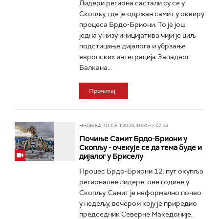
Лидери региона састали су се у
Скопљу, где је одржан самит у оквиру
процеса Брдо-Бриони. То је још
једна у низу иницијатива чији је циљ
подстицање дијалога и убрзање
европских интеграција Западног
Балкана...
Прочитај
НЕДЕЉА, 10. СЕП 2023, 19:35 -> 07:52
Почиње Самит Брдо-Бриони у
Скопљу - очекује се да тема буде и
дијалог у Бриселу
Процес Брдо-Бриони 12. пут окупља
регионалне лидере, ове године у
Скопљу. Самит је неформално почео
у недељу, вечером коју је приредио
председник Северне Македоније.