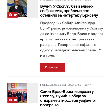
Вучић: У Скопљу без великих
свађа и туча, проблеме смо
оставили за четвртак у Бриселу
Председник Србије Александар
Вучић рекао је новинарима у Скопљу
да се на самиту Брдо-Бриони водила
врло коректна и конструктивна
расправа. Говорило се највише о
односу Западног Балкана према ЕУ
и о томе...
Прочитај
ПОНЕДЕЉАК, 11. СЕП 2023, 07:50 -> 19:47
Самит Брдо-Бриони одржан у
Скопљу; Вучић: Србија за
стварање атмосфере узајамног
поверења