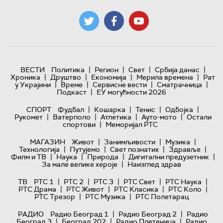
|
|
|
|
ВЕСТИ
Политика
Регион
Свет
Србија данас
|
|
|
|
Хроника
Друштво
Економија
Мерила времена
Рат
|
|
|
|
у Украјини
Време
Сервисне вести
Сматрачница
|
Подкаст
ЕУ могућности 2026
|
|
|
|
СПОРТ
Фудбал
Кошарка
Тенис
Одбојка
|
|
|
|
Рукомет
Ватерполо
Атлетика
Ауто-мото
Остали
|
спортови
Меморијал РТС
|
|
|
МАГАЗИН
Живот
Занимљивости
Музика
|
|
|
|
Технологијa
Путујемо
Свет познатих
Здравље
|
|
|
|
Филм и ТВ
Наука
Природа
Дигитални предузетник
|
За мале велике хероје
Наизглед здрав
|
|
|
|
|
ТВ
РТС 1
РТС 2
РТС 3
РТС Свет
РТС Наука
|
|
|
|
РТС Драма
РТС Живот
РТС Класика
РТС Коло
|
|
РТС Трезор
РТС Музика
РТС Полетарац
|
|
РАДИО
Радио Београд 1
Радио Београд 2
Радио
|
|
|
Београд 3
Београд 202
Радио Плетеница
Радио