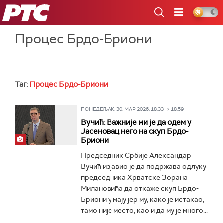
РТС
Процес Брдо-Бриони
Таг:
Процес Брдо-Бриони
ПОНЕДЕЉАК, 30. МАР 2026, 18:33 -> 18:59
Вучић: Важније ми је да одем у
Јасеновац него на скуп Брдо-
Бриони
Председник Србије Александар
Вучић изјавио је да подржава одлуку
председника Хрватске Зорана
Милановића да откаже скуп Брдо-
Бриони у мају јер му, како је истакао,
тамо није место, као и да му је много...