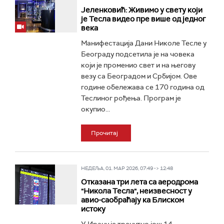
Јеленковић: Живимо у свету који
је Тесла видео пре више од једног
века
Манифестација Дани Николе Тесле у
Београду подсетила је на човека
који је променио свет и на његову
везу са Београдом и Србијом. Ове
године обележава се 170 година од
Теслиног рођења. Програм је
окупио...
Прочитај
НЕДЕЉА, 01. МАР 2026, 07:49 -> 12:48
Отказана три лета са аеродрома
"Никола Тесла", неизвесност у
авио-саобраћају ка Блиском
истоку