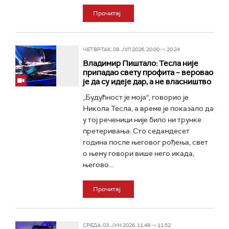
Прочитај
ЧЕТВРТАК, 09. ЈУЛ 2026, 20:00 -> 20:24
Владимир Пиштало: Тесла није
припадао свету профита – веровао
је да су идеје дар, а не власништво
„Будућност је моја“, говорио је
Никола Тесла, а време је показало да
у тој реченици није било ни трунке
претеривања. Сто седамдесет
година после његовог рођења, свет
о њему говори више него икада,
његово...
Прочитај
СРЕДА, 03. ЈУН 2026, 11:48 -> 11:52