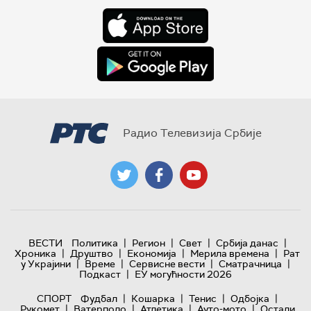
Радио Телевизија Србије
|
|
|
|
ВЕСТИ
Политика
Регион
Свет
Србија данас
|
|
|
|
Хроника
Друштво
Економија
Мерила времена
Рат
|
|
|
|
у Украјини
Време
Сервисне вести
Сматрачница
|
Подкаст
ЕУ могућности 2026
|
|
|
|
СПОРТ
Фудбал
Кошарка
Тенис
Одбојка
|
|
|
|
Рукомет
Ватерполо
Атлетика
Ауто-мото
Остали