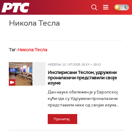
РТС
Никола Тесла
Таг:
Никола Тесла
НЕДЕЉА, 12. ЈУЛ 2026, 18:13 -> 19:12
Инспирисани Теслом, удружени
проналазачи представили своје
изуме
Дан науке обележен је у Европској
кући где су Удружени проналазачи
представили неке од својих изума...
Прочитај