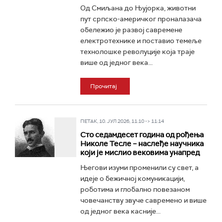
Од Смиљана до Њујорка, животни
пут српско-америчког проналазача
обележио је развој савремене
електротехнике и поставио темеље
технолошке револуције која траје
више од једног века...
Прочитај
ПЕТАК, 10. ЈУЛ 2026, 11:10 -> 11:14
Сто седамдесет година од рођења
Николе Тесле – наслеђе научника
који је мислио вековима унапред
Његови изуми променили су свет, а
идеје о бежичној комуникацији,
роботима и глобално повезаном
човечанству звуче савремено и више
од једног века касније...