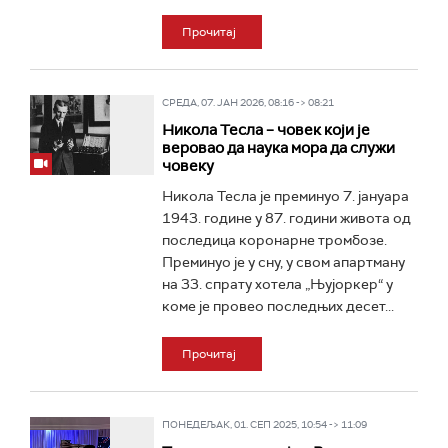
Прочитај
СРЕДА, 07. ЈАН 2026, 08:16 -> 08:21
Никола Тесла – човек који је
веровао да наука мора да служи
човеку
Никола Тесла је преминуо 7. јануара
1943. године у 87. години живота од
последица коронарне тромбозе.
Преминуо је у сну, у свом апартману
на 33. спрату хотела „Њујоркер“ у
коме је провео последњих десет...
Прочитај
ПОНЕДЕЉАК, 01. СЕП 2025, 10:54 -> 11:09