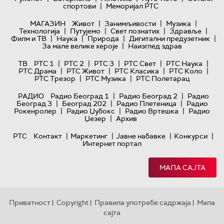
|
спортови
Меморијал РТС
|
|
|
МАГАЗИН
Живот
Занимљивости
Музика
|
|
|
|
Технологијa
Путујемо
Свет познатих
Здравље
|
|
|
|
Филм и ТВ
Наука
Природа
Дигитални предузетник
|
За мале велике хероје
Наизглед здрав
|
|
|
|
|
ТВ
РТС 1
РТС 2
РТС 3
РТС Свет
РТС Наука
|
|
|
|
РТС Драма
РТС Живот
РТС Класика
РТС Коло
|
|
РТС Трезор
РТС Музика
РТС Полетарац
|
|
РАДИО
Радио Београд 1
Радио Београд 2
Радио
|
|
|
Београд 3
Београд 202
Радио Плетеница
Радио
|
|
|
Рокенролер
Радио Џубокс
Радио Вртешка
Радио
|
Џезер
Архив
|
|
|
|
РТС
Контакт
Маркетинг
Јавне набавке
Конкурси
Интернет портал
МАПА САЈТА
Приватност
Copyright
Правила употребе садржаја
Мапа
|
|
|
сајта