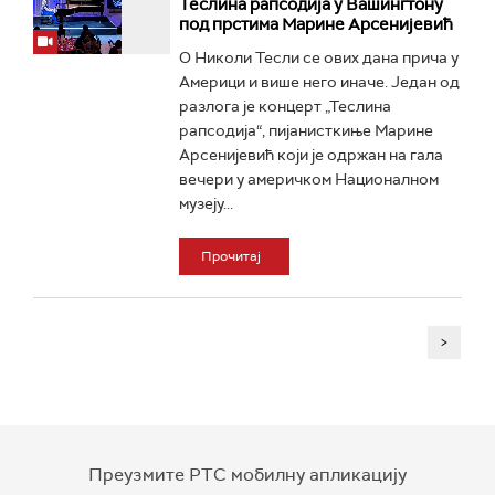
Теслина рапсодија у Вашингтону
под прстима Марине Арсенијевић
О Николи Тесли се ових дана прича у
Америци и више него иначе. Један од
разлога је концерт „Теслина
рапсодија“, пијанисткиње Марине
Арсенијевић који је одржан на гала
вечери у америчком Националном
музеју...
Прочитај
>
Преузмите РТС мобилну апликацију