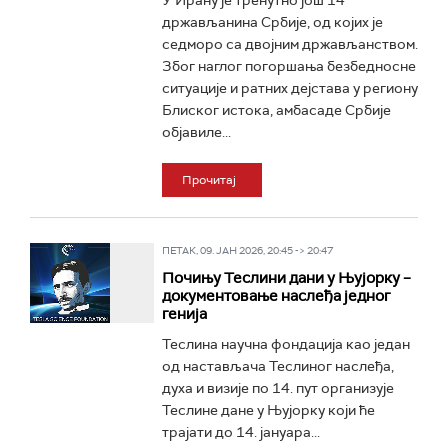
У Ирану је тренутно још 14
држављанина Србије, од којих је
седморо са двојним држављанством.
Због наглог погоршања безбедносне
ситуације и ратних дејстава у региону
Блиског истока, амбасаде Србије
објавиле...
Прочитај
ПЕТАК, 09. ЈАН 2026, 20:45 -> 20:47
Почињу Теслини дани у Њујорку –
документовање наслеђа једног
генија
Теслина научна фондација као један
од настављача Теслиног наслеђа,
духа и визије по 14. пут организује
Теслине дане у Њујорку који ће
трајати до 14. јануара...