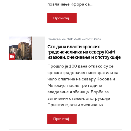
повлачење Кфора са...
Прочитај
НЕДЕЉА, 22. МАР 2026, 19:40 -> 19:42
Сто дана власти српских
градоначелника на северу КиМ -
изазови, очекивања и опструкције
Прошло је 100 дана откако су се
српски градоначелници вратили на
чело општина на северу Косова и
Метохије, после три године
владавине Албанаца. Борба за
затеченим стањем, опструкције
Приштине, али и очекивања...
Прочитај