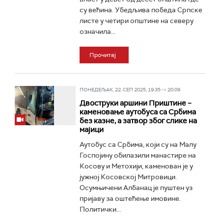
су већина. Убедљива победа Српске
листе у четири општине на северу
означила...
Прочитај
ПОНЕДЕЉАК, 22. СЕП 2025, 19:35 -> 20:09
Двоструки аршини Приштине –
каменовање аутобуса са Србима
без казне, a затвор због слике на
мајици
Аутобус са Србима, који су на Малу
Госпојину обилазили манастире на
Косову и Метохији, каменован је у
јужној Косовској Митровици.
Осумњичени Албанац је пуштен уз
пријаву за оштећење имовине.
Политички...