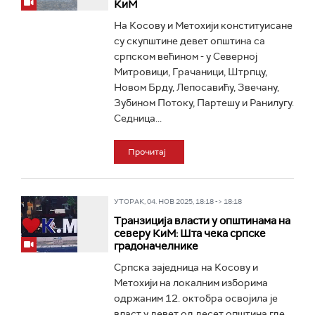
КиМ
На Косову и Метохији конституисане
су скупштине девет општина са
српском већином - у Северној
Митровици, Грачаници, Штрпцу,
Новом Брду, Лепосавићу, Звечану,
Зубином Потоку, Партешу и Ранилугу.
Седница...
Прочитај
УТОРАК, 04. НОВ 2025, 18:18 -> 18:18
Транзиција власти у општинама на
северу КиМ: Шта чека српске
градоначелнике
Српска заједница на Косову и
Метохији на локалним изборима
одржаним 12. октобра освојила је
власт у девет од десет општина где