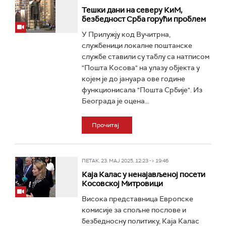
Тешки дани на северу КиМ,
безбедност Срба горући проблем
У Прилужју код Вучитрна,
службеници локалне поштанске
службе ставили су таблу са натписом
"Пошта Косова" на улазу објекта у
којем је до јануара ове године
функционисала "Пошта Србије". Из
Београда је оцена...
Прочитај
ПЕТАК, 23. МАЈ 2025, 12:23 -> 19:46
Каја Калас у ненајављеној посети
Косовској Митровици
Висока представница Европске
комисије за спољне послове и
безбедносну политику, Каја Калас