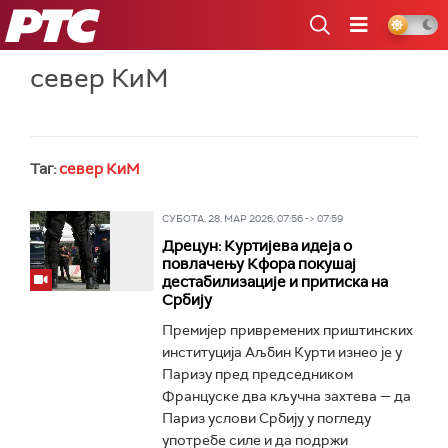
РТС
север КиМ
Таг:
север КиМ
СУБОТА, 28. МАР 2026, 07:56 -> 07:59
Дрецун: Куртијева идеја о
повлачењу Кфора покушај
дестабилизације и притиска на
Србију
Премијер привремених приштинских
институција Аљбин Курти изнео је у
Паризу пред председником
Француске два кључна захтева — да
Париз услови Србију у погледу
употребе силе и да подржи