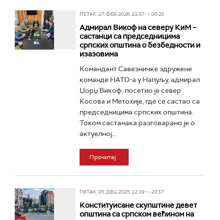
ПЕТАК, 27. ФЕБ 2026, 21:37 -> 00:20
Адмирал Викоф на северу КиМ –
састанци са председницима
српских општина о безбедности и
изазовима
Командант Савезничке здружене
команде НАТО-а у Напуљу, адмирал
Џорџ Викоф, посетио је север
Косова и Метохије, где се састао са
председницима српских општина.
Током састанака разговарано је о
актуелној...
Прочитај
ПЕТАК, 05. ДЕЦ 2025, 12:19 -> 20:17
Конституисане скупштине девет
општина са српском већином на