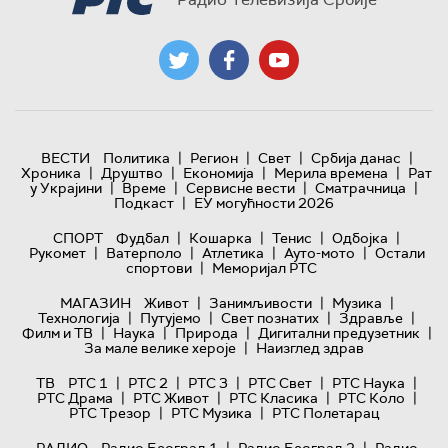
|
|
|
|
ВЕСТИ
Политика
Регион
Свет
Србија данас
|
|
|
|
Хроника
Друштво
Економија
Мерила времена
Рат
|
|
|
|
у Украјини
Време
Сервисне вести
Сматрачница
|
Подкаст
ЕУ могућности 2026
|
|
|
|
СПОРТ
Фудбал
Кошарка
Тенис
Одбојка
|
|
|
|
Рукомет
Ватерполо
Атлетика
Ауто-мото
Остали
|
спортови
Меморијал РТС
|
|
|
МАГАЗИН
Живот
Занимљивости
Музика
|
|
|
|
Технологијa
Путујемо
Свет познатих
Здравље
|
|
|
|
Филм и ТВ
Наука
Природа
Дигитални предузетник
|
За мале велике хероје
Наизглед здрав
|
|
|
|
|
ТВ
РТС 1
РТС 2
РТС 3
РТС Свет
РТС Наука
|
|
|
|
РТС Драма
РТС Живот
РТС Класика
РТС Коло
|
|
РТС Трезор
РТС Музика
РТС Полетарац