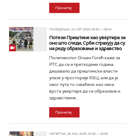
Прочитај
ПОНЕДЕЉАК, 22. СЕП 2025, 09:30 -> 09:44
Потези Приштине као увертира за
оно што следи, Срби страхују да су
на реду образовање и здравство
Политиколог Огњен Гогић каже за
РТС да се и претходних година
дешавало да приштинске власти
улазе у просторије КБЦ, али да је
овог пута то схваћено као нека
врста увертире да се образовне и
здравствене...
Прочитај
ЧЕТВРТАК, 29. МАЈ 2025, 20:30 -> 20:59