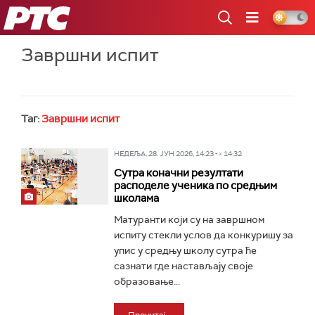
РТС
Завршни испит
Таг:
Завршни испит
НЕДЕЉА, 28. ЈУН 2026, 14:23 -> 14:32
Сутра коначни резултати
расподеле ученика по средњим
школама
Матуранти који су на завршном
испиту стекли услов да конкуришу за
упис у средњу школу сутра ће
сазнати где настављају своје
образовање...