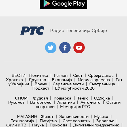
Радио Телевизија Србије
|
|
|
|
ВЕСТИ
Политика
Регион
Свет
Србија данас
|
|
|
|
Хроника
Друштво
Економија
Мерила времена
Рат
|
|
|
|
у Украјини
Време
Сервисне вести
Сматрачница
|
Подкаст
ЕУ могућности 2026
|
|
|
|
СПОРТ
Фудбал
Кошарка
Тенис
Одбојка
|
|
|
|
Рукомет
Ватерполо
Атлетика
Ауто-мото
Остали
|
спортови
Меморијал РТС
|
|
|
МАГАЗИН
Живот
Занимљивости
Музика
|
|
|
|
Технологијa
Путујемо
Свет познатих
Здравље
|
|
|
|
Филм и ТВ
Наука
Природа
Дигитални предузетник