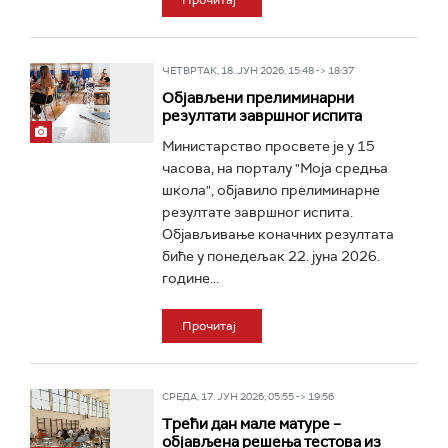
Прочитај
ЧЕТВРТАК, 18. ЈУН 2026, 15:48 -> 18:37
Објављени прелиминарни
резултати завршног испита
Министарство просвете је у 15
часова, на порталу "Моја средња
школа", објавило прелиминарне
резултате завршног испита.
Објављивање коначних резултата
биће у понедељак 22. јуна 2026.
године...
Прочитај
СРЕДА, 17. ЈУН 2026, 05:55 -> 19:56
Трећи дан мале матуре –
објављена решења тестова из