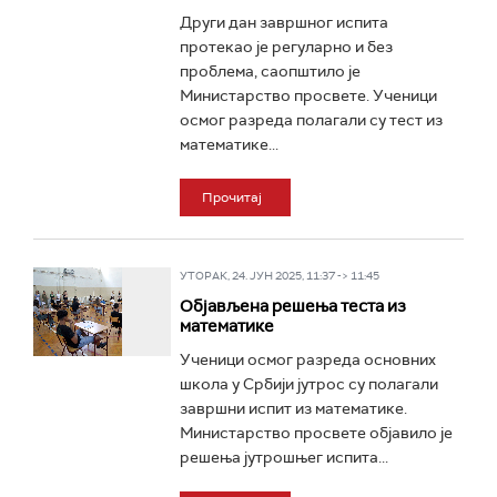
Други дан завршног испита
протекао је регуларно и без
проблема, саопштило је
Министарство просвете. Ученици
осмог разреда полагали су тест из
математике...
Прочитај
УТОРАК, 24. ЈУН 2025, 11:37 -> 11:45
Објављена решења теста из
математике
Ученици осмог разреда основних
школа у Србији јутрос су полагали
завршни испит из математике.
Министарство просвете објавило је
решења јутрошњег испита...