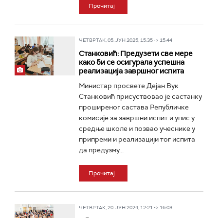
Прочитај
ЧЕТВРТАК, 05. ЈУН 2025, 15:35 -> 15:44
Станковић: Предузети све мере
како би се осигурала успешна
реализација завршног испита
Министар просвете Дејан Вук
Станковић присуствовао је састанку
проширеног састава Републичке
комисије за завршни испит и упис у
средње школе и позвао учеснике у
припреми и реализацији тог испита
да предузму...
Прочитај
ЧЕТВРТАК, 20. ЈУН 2024, 12:21 -> 16:03