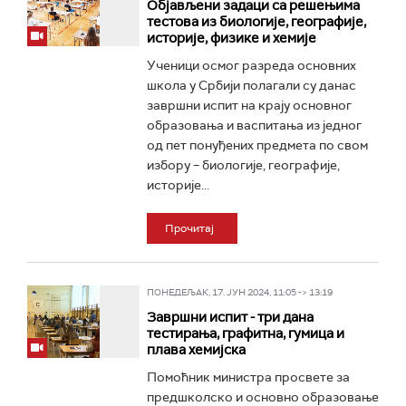
Објављени задаци са решењима
тестова из биологије, географије,
историје, физике и хемије
Ученици осмог разреда основних
школа у Србији полагали су данас
завршни испит на крају основног
образовања и васпитања из једног
од пет понуђених предмета по свом
избору – биологије, географије,
историје...
Прочитај
ПОНЕДЕЉАК, 17. ЈУН 2024, 11:05 -> 13:19
Завршни испит - три дана
тестирања, графитна, гумица и
плава хемијска
Помоћник министра просвете за
предшколско и основно образовање