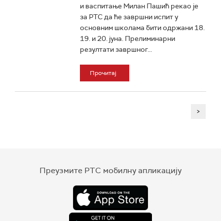
и васпитање Милан Пашић рекао је
за РТС да ће завршни испит у
основним школама бити одржани 18.
19. и 20. јуна. Прелиминарни
резултати завршног...
Прочитај
>
Преузмите РТС мобилну апликацију