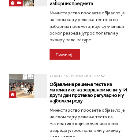
изборних предмета
Министарство просвете објавило је
на свом сајту решења тестова из
изборних предмета, које су ученици
осмог разреда јутрос полагали у
оквиру мале матуре...
Прочитај
УТОРАК, 16. ЈУН 2026, 06:00 -> 15:57
Објављена решења теста из
математике на завршном испиту: И
други дан протекао регуларно и у
најбољем реду
Министарство просвете објавило је
на свом сајту решења теста из
математике који су ученици осмог
разреда јутрос полагали у оквиру