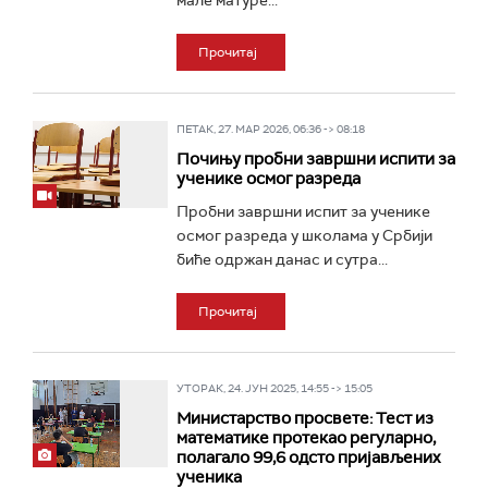
мале матуре...
Прочитај
ПЕТАК, 27. МАР 2026, 06:36 -> 08:18
Почињу пробни завршни испити за
ученике осмог разреда
Пробни завршни испит за ученике
осмог разреда у школама у Србији
биће одржан данас и сутра...
Прочитај
УТОРАК, 24. ЈУН 2025, 14:55 -> 15:05
Министарство просвете: Тест из
математике протекао регуларно,
полагало 99,6 одсто пријављених
ученика