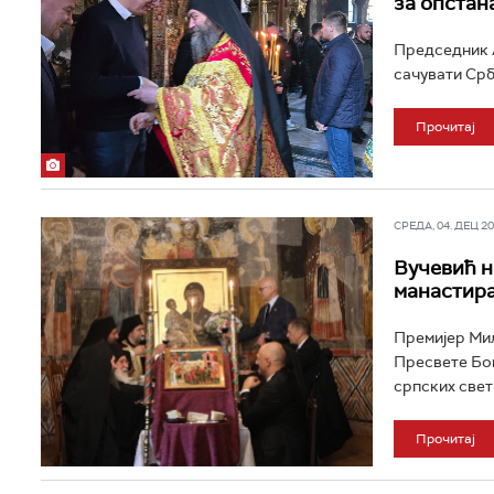
за опстан
Председник А
сачувати Срби
Прочитај
СРЕДА, 04. ДЕЦ 202
Вучевић н
манастир
Премијер Мил
Пресвете Бог
српских свети
Прочитај