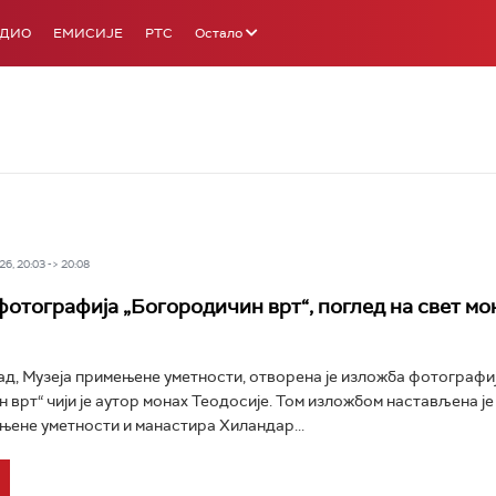
АДИО
ЕМИСИЈЕ
РТС
Остало
6, 20:03 -> 20:08
отографија „Богородичин врт“, поглед на свет мо
ад, Музеја примењене уметности, отворена је изложба фотографи
 врт“ чији је аутор монах Теодосије. Том изложбом настављена ј
њене уметности и манастира Хиландар...