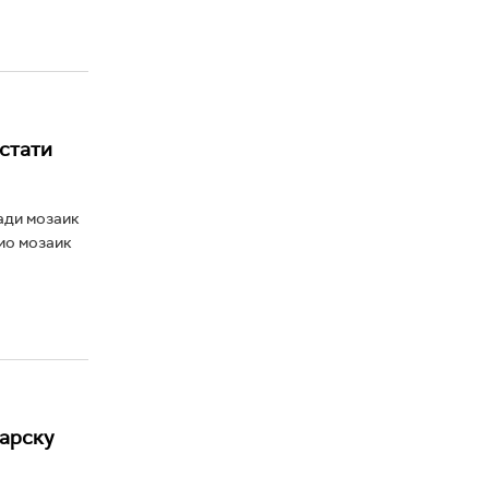
стати
ади мозаик
дио мозаик
дарску