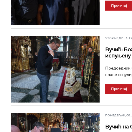
Прочитај
УТОРАК, 07. ЈАН 20
Вучић: Бо
испуњену
Председник С
славе по јули
Прочитај
ПОНЕДЕЉАК, 06. ЈА
Вучић на С