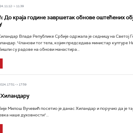
4, 11:12 -> 11:39
: До краја године завршетак обнове оштећених обј
у
Хиландар Владе Републике Србије одржала је седницу на Светој Г
ландар. Чланови тог тела, којим председава министар културе 
ишли су радове на обнови манастира...
24, 17:51 -> 17:59
 Хиландару
ије Милош Вучевић посетио је данас Хиландар и поручио да је та
евка наше духовности"...