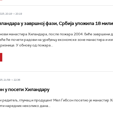
25, 20:18 -> 20:19
ландара у завршној фази, Србија уложила 18 мили
нови манастира Хиландара, после пожара 2004. биће завршени д
еће ће почети радови на уређењу економске зоне манастира и и
ризнице. У обнову од пожара...
5, 21:58 -> 22:36
н у посети Хиландару
редитељ, глумац и продуцент Мел Гибсон посетио је манастир Х
ити наредних неколико дана...