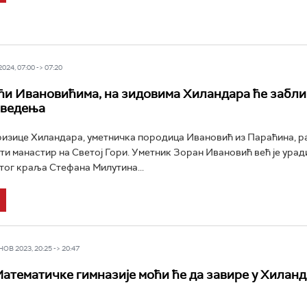
24, 07:00 -> 07:20
ћи Ивановићима, на зидовима Хиландара ће забли
аведења
ризице Хиландара, уметничка породица Ивановић из Параћина, р
ити манастир на Светој Гори. Уметник Зоран Ивановић већ је ура
тог краља Стефана Милутина...
В 2023, 20:25 -> 20:47
атематичке гимназије моћи ће да завире у Хилан