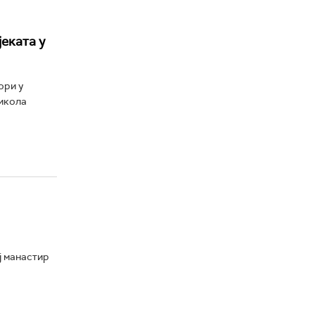
еката у
ори у
Никола
ј манастир