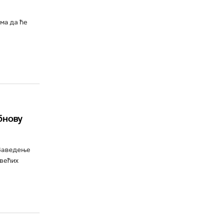
ма да ће
бнову
 Ваведење
јвећих