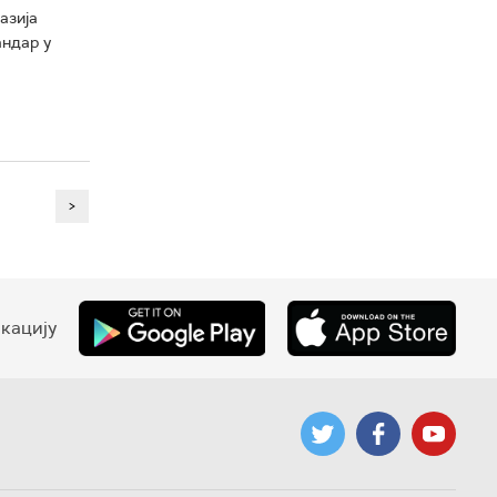
азија
андар у
>
кацију