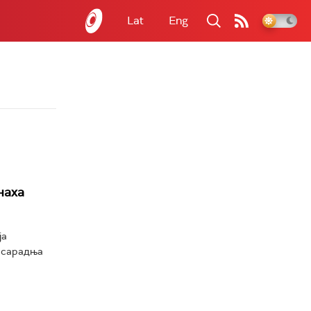
Lat
Eng
наха
ја
е сарадња