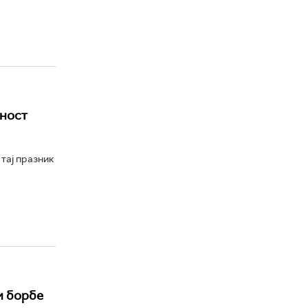
ћност
тај празник
и борбе