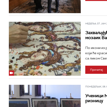
НЕДЕЉА, 07. ЈАН 20
Захваљују
мозаик В
По икони из 
који ће крас
са ликом Све
Прочитај
ПОНЕДЕЉАК, 06. НО
Ученици М
ризницу