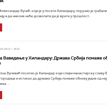
ак
лександар Вучић, који је у посети Хиландару, поручио је грађани
ју и да никоме неће дозволити да је врати у прошлост...
4, 16:13 -> 16:23
а Ваведење у Хиландару: Држава Србија помаже о
а
ош Вучевић посетио је Хиландар који слави манастирску славу
ородице и истакао да држава Србија помаже обнову једне од на
ња. ...