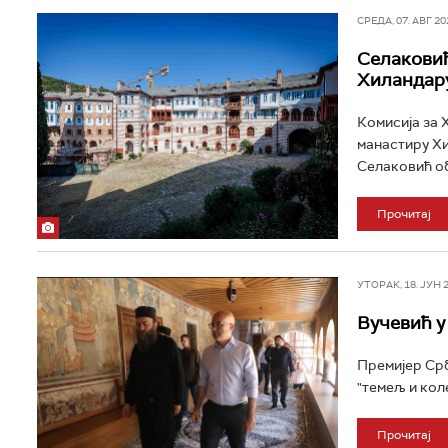
СРЕДА, 07. АВГ 202
Селаковић
Хиландар
Комисија за 
манастиру Хи
Селаковић об
Прочитај
УТОРАК, 18. ЈУН 20
Вучевић у
Премијер Срб
"темељ и кол
Прочитај