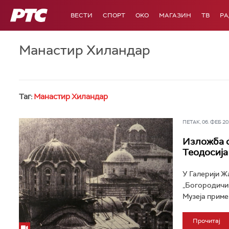
РТС
ВЕСТИ
СПОРТ
OKO
МАГАЗИН
ТВ
Р
Манастир Хиландар
Таг:
Манастир Хиландар
ПЕТАК, 06. ФЕБ 202
Изложба ф
Теодосија
У Галерији Ж
„Богородичин
Музеја приме
Прочитај