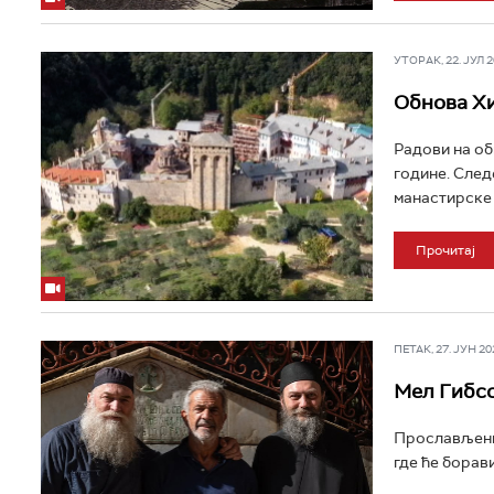
УТОРАК, 22. ЈУЛ 20
Обнова Хи
Радови на об
године. След
манастирске 
Прочитај
ПЕТАК, 27. ЈУН 202
Мел Гибсо
Прослављени 
где ће борав