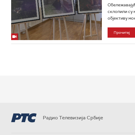
Обележавајућ
склопили су 
објективу мо
Прочитај
Радио Телевизија Србије