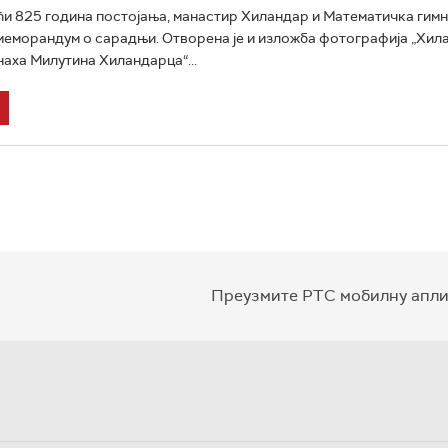
и 825 година постојања, манастир Хиландар и Математичка гимн
меморандум о сарадњи. Отворена је и изложба фотографија „Хил
наха Милутина Хиландарца“...
Преузмите РТС мобилну апли