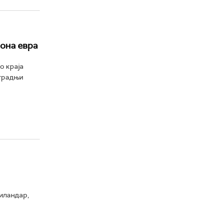
она евра
о краја
зградњи
иландар,