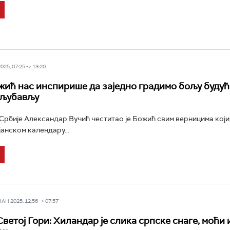
25, 07:25 -> 13:20
жић нас инспирише да заједно градимо бољу буду
 љубављу
рбије Александар Вучић честитао је Божић свим верницима који 
јанском календару...
Н 2025, 12:56 -> 07:57
ветој Гори: Хиландар је слика српске снаге, моћи 