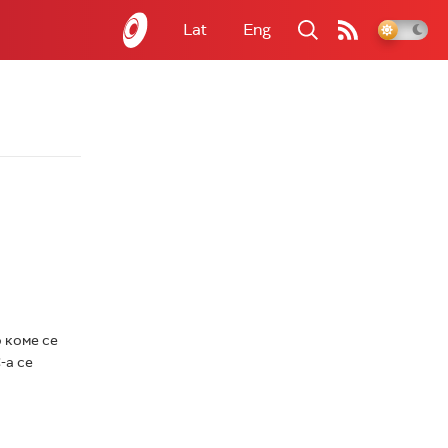
Lat
Eng
 коме се
-а се