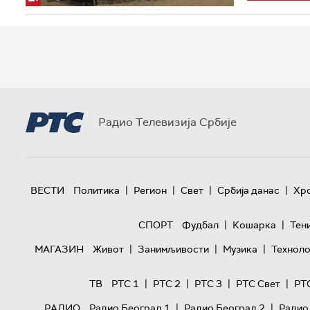
Радио Телевизија Србије
|
|
|
|
ВЕСТИ
Политика
Регион
Свет
Србија данас
Хр
|
|
СПОРТ
Фудбал
Кошарка
Тен
|
|
|
МАГАЗИН
Живот
Занимљивости
Музика
Техноло
|
|
|
|
ТВ
РТС 1
РТС 2
РТС 3
РТС Свет
РТ
|
|
РАДИО
Радио Београд 1
Радио Београд 2
Радио