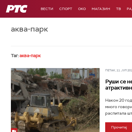
РТС
ВЕСТИ
СПОРТ
OKO
МАГАЗИН
ТВ
Р
аква-парк
Таг:
аква-парк
ПЕТАК, 11. ЈУЛ 202
Руши се н
атрактивн
Након 20 год
много говори
распитала шта
Прочитај