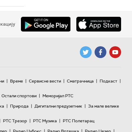
кацију
|
|
|
|
|
ни
Време
Сервисне вести
Сматрачница
Подкаст
|
Остали спортови
Меморијал РТС
|
|
|
ка
Природа
Дигитални предузетник
За мале велике
|
|
|
РТС Трезор
РТС Музика
РТС Полетарац
|
|
|
|
лер
Радио Џубокс
Радио Вртешка
Радио Џезер