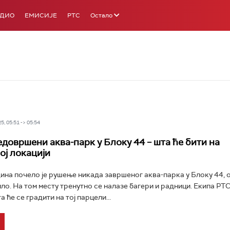
АДИО
ЕМИСИЈЕ
РТС
Остало
5, 05:51 -> 05:54
едовршени аква-парк у Блоку 44 – шта ће бити на
ој локацији
ина почело је рушење никада завршеног аква-парка у Блоку 44, о
ло. На том месту тренутно се налазе багери и радници. Екипа РТС
 ће се градити на тој парцели...