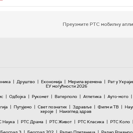
Преузмите РТС мобилну апли
|
|
|
|
оника
Друштво
Економија
Мерила времена
Рат у Украји
ЕУ могућности 2026
|
|
|
|
|
|
ис
Одбојка
Рукомет
Ватерполо
Атлетика
Ауто-мото
|
|
|
|
|
гијa
Путујемо
Свет познатих
Здравље
Филм и ТВ
Нау
|
хероје
Наизглед здрав
|
|
|
|
С Наука
РТС Драма
РТС Живот
РТС Класика
РТС Коло
|
|
|
 Београд 3
Београд 202
Радио Плетеница
Радио Рокенро